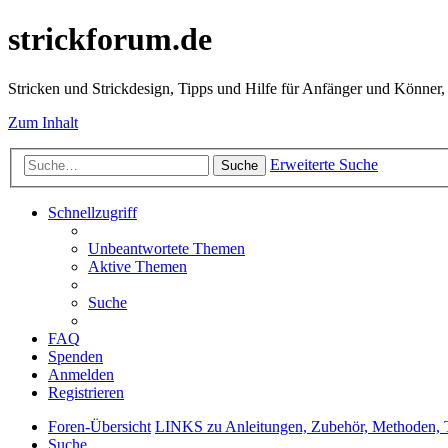
strickforum.de
Stricken und Strickdesign, Tipps und Hilfe für Anfänger und Könner,
Zum Inhalt
Erweiterte Suche
Suche
Schnellzugriff
Unbeantwortete Themen
Aktive Themen
Suche
FAQ
Spenden
Anmelden
Registrieren
Foren-Übersicht
LINKS zu Anleitungen, Zubehör, Metho
Suche