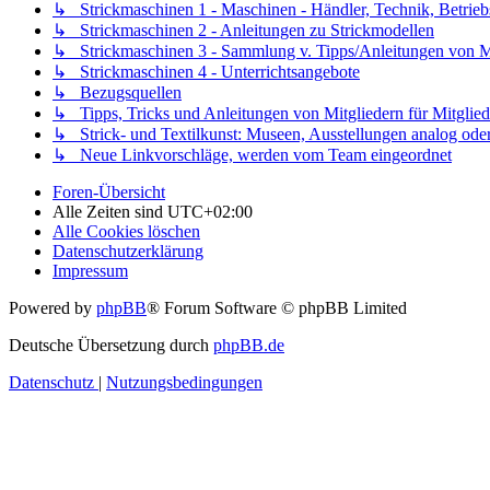
↳ Strickmaschinen 1 - Maschinen - Händler, Technik, Betrieb
↳ Strickmaschinen 2 - Anleitungen zu Strickmodellen
↳ Strickmaschinen 3 - Sammlung v. Tipps/Anleitungen von Mit
↳ Strickmaschinen 4 - Unterrichtsangebote
↳ Bezugsquellen
↳ Tipps, Tricks und Anleitungen von Mitgliedern für Mitglied
↳ Strick- und Textilkunst: Museen, Ausstellungen analog oder 
↳ Neue Linkvorschläge, werden vom Team eingeordnet
Foren-Übersicht
Alle Zeiten sind
UTC+02:00
Alle Cookies löschen
Datenschutzerklärung
Impressum
Powered by
phpBB
® Forum Software © phpBB Limited
Deutsche Übersetzung durch
phpBB.de
Datenschutz
|
Nutzungsbedingungen