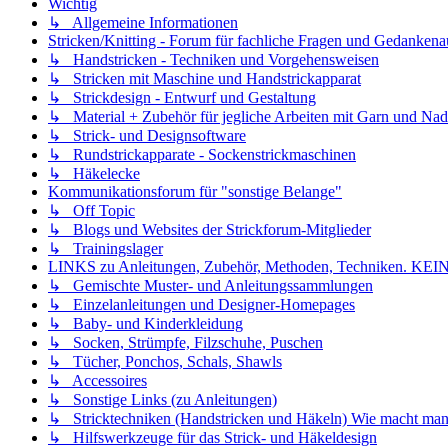
Wichtig
↳ Allgemeine Informationen
Stricken/Knitting - Forum für fachliche Fragen und Gedankena
↳ Handstricken - Techniken und Vorgehensweisen
↳ Stricken mit Maschine und Handstrickapparat
↳ Strickdesign - Entwurf und Gestaltung
↳ Material + Zubehör für jegliche Arbeiten mit Garn und Nad
↳ Strick- und Designsoftware
↳ Rundstrickapparate - Sockenstrickmaschinen
↳ Häkelecke
Kommunikationsforum für "sonstige Belange"
↳ Off Topic
↳ Blogs und Websites der Strickforum-Mitglieder
↳ Trainingslager
LINKS zu Anleitungen, Zubehör, Methoden, Techniken
↳ Gemischte Muster- und Anleitungssammlungen
↳ Einzelanleitungen und Designer-Homepages
↳ Baby- und Kinderkleidung
↳ Socken, Strümpfe, Filzschuhe, Puschen
↳ Tücher, Ponchos, Schals, Shawls
↳ Accessoires
↳ Sonstige Links (zu Anleitungen)
↳ Stricktechniken (Handstricken und Häkeln) Wie macht man.
↳ Hilfswerkzeuge für das Strick- und Häkeldesign