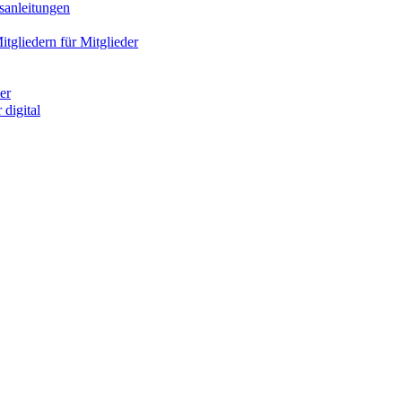
sanleitungen
gliedern für Mitglieder
er
digital