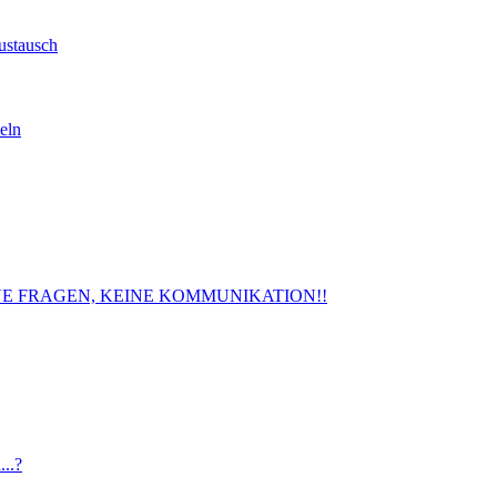
ustausch
eln
. KEINE FRAGEN, KEINE KOMMUNIKATION!!
..?