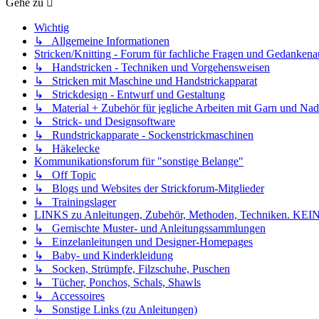
Gehe zu
Wichtig
↳ Allgemeine Informationen
Stricken/Knitting - Forum für fachliche Fragen und Gedankena
↳ Handstricken - Techniken und Vorgehensweisen
↳ Stricken mit Maschine und Handstrickapparat
↳ Strickdesign - Entwurf und Gestaltung
↳ Material + Zubehör für jegliche Arbeiten mit Garn und Nad
↳ Strick- und Designsoftware
↳ Rundstrickapparate - Sockenstrickmaschinen
↳ Häkelecke
Kommunikationsforum für "sonstige Belange"
↳ Off Topic
↳ Blogs und Websites der Strickforum-Mitglieder
↳ Trainingslager
LINKS zu Anleitungen, Zubehör, Methoden, Techniken
↳ Gemischte Muster- und Anleitungssammlungen
↳ Einzelanleitungen und Designer-Homepages
↳ Baby- und Kinderkleidung
↳ Socken, Strümpfe, Filzschuhe, Puschen
↳ Tücher, Ponchos, Schals, Shawls
↳ Accessoires
↳ Sonstige Links (zu Anleitungen)