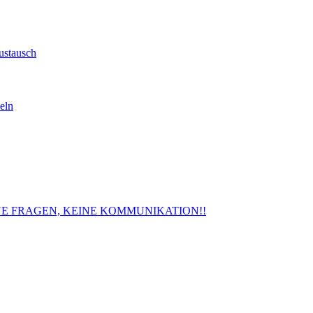
ustausch
eln
. KEINE FRAGEN, KEINE KOMMUNIKATION!!