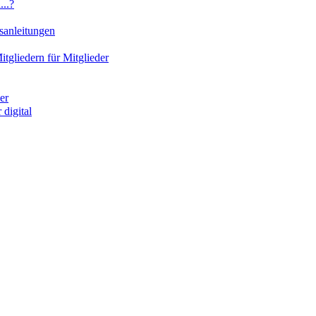
..?
sanleitungen
gliedern für Mitglieder
er
digital