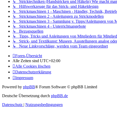
↳ Stricktechniken (Handstricken und Häkeln) Wie macht man.
↳ Hilfswerkzeuge für das Strick- und Häkeldesign
↳ Strickmaschinen 1 - Maschinen - Händler, Technik, Betrieb
↳ Strickmaschinen 2 - Anleitungen zu Strickmodellen
↳ Strickmaschinen 3 - Sammlung v. Tipps/Anleitungen von Mit
↳ Strickmaschinen 4 - Unterrichtsangebote
↳ Bezugsquellen
↳ Tipps, Tricks und Anleitungen von Mitgliedern für Mitglied
↳ Strick- und Textilkunst: Museen, Ausstellungen analog oder 
↳ Neue Linkvorschläge, werden vom Team eingeordnet
Foren-Übersicht
Alle Zeiten sind
UTC+02:00
Alle Cookies löschen
Datenschutzerklärung
Impressum
Powered by
phpBB
® Forum Software © phpBB Limited
Deutsche Übersetzung durch
phpBB.de
Datenschutz
|
Nutzungsbedingungen