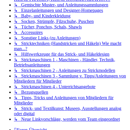
↳ Gemischte Muster- und Anleitungssammlungen
↳ Einzelanleitungen und Designer-Homepages
↳ Baby- und Kinderkleidung
↳ Socken, Strümpfe, Filzschuhe, Puschen
↳ Tücher, Ponchos, Schals, Shawls
↳ Accessoires
↳ Sonstige Links (zu Anleitungen)
↳ Stricktechniken (Handstricken und Häkeln) Wie macht
man...?
↳ Hilfswerkzeuge für das Strick- und Häkeldesign
↳ Strickmaschinen 1 - Maschinen - Händler, Technik,
Betriebsanleitungen
↳ Strickmaschinen 2 - Anleitungen zu Strickmodellen
↳ Strickmaschinen 3 - Sammlung v. Tipps/Anleitungen von
Mitgliedern für Mitglieder
↳ Strickmaschinen 4 - Unterrichtsangebote
↳ Bezugsquellen
↳ Tipps, Tricks und Anleitungen von Mitgliedern für
Mitglieder
↳ Strick- und Textilkunst: Museen, Ausstellungen analog
oder digital
↳ Neue Linkvorschläge, werden vom Team eingeordnet
Foren-Übersicht