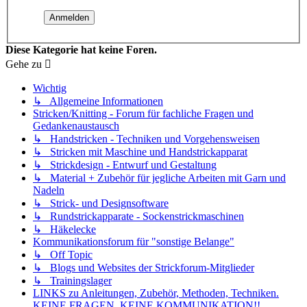
Diese Kategorie hat keine Foren.
Gehe zu
Wichtig
↳ Allgemeine Informationen
Stricken/Knitting - Forum für fachliche Fragen und
Gedankenaustausch
↳ Handstricken - Techniken und Vorgehensweisen
↳ Stricken mit Maschine und Handstrickapparat
↳ Strickdesign - Entwurf und Gestaltung
↳ Material + Zubehör für jegliche Arbeiten mit Garn und
Nadeln
↳ Strick- und Designsoftware
↳ Rundstrickapparate - Sockenstrickmaschinen
↳ Häkelecke
Kommunikationsforum für "sonstige Belange"
↳ Off Topic
↳ Blogs und Websites der Strickforum-Mitglieder
↳ Trainingslager
LINKS zu Anleitungen, Zubehör, Methoden, Techniken.
KEINE FRAGEN, KEINE KOMMUNIKATION!!