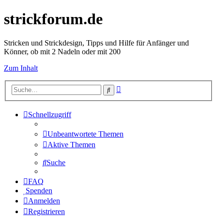
strickforum.de
Stricken und Strickdesign, Tipps und Hilfe für Anfänger und
Könner, ob mit 2 Nadeln oder mit 200
Zum Inhalt
Erweiterte
Suche
Suche
Schnellzugriff
Unbeantwortete Themen
Aktive Themen
Suche
FAQ
Spenden
Anmelden
Registrieren