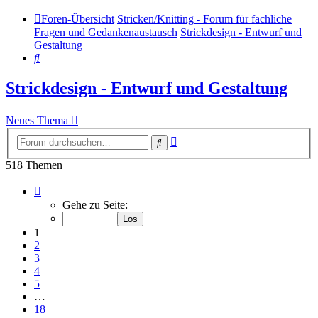
Foren-Übersicht
Stricken/Knitting - Forum für fachliche
Fragen und Gedankenaustausch
Strickdesign - Entwurf und
Gestaltung
Suche
Strickdesign - Entwurf und Gestaltung
Neues Thema
Erweiterte
Suche
Suche
518 Themen
Seite
1
Gehe zu Seite:
von
18
1
2
3
4
5
…
18