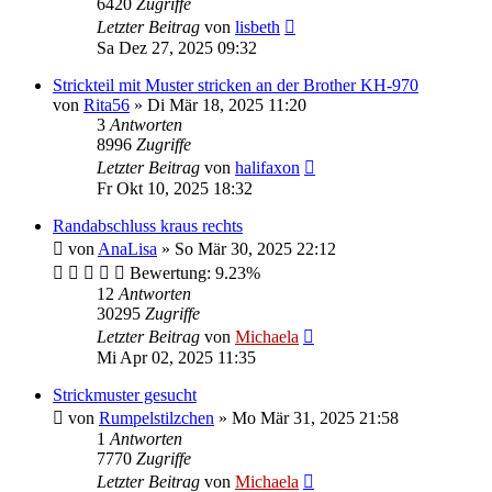
6420
Zugriffe
Letzter Beitrag
von
lisbeth
Sa Dez 27, 2025 09:32
Strickteil mit Muster stricken an der Brother KH-970
von
Rita56
»
Di Mär 18, 2025 11:20
3
Antworten
8996
Zugriffe
Letzter Beitrag
von
halifaxon
Fr Okt 10, 2025 18:32
Randabschluss kraus rechts
von
AnaLisa
»
So Mär 30, 2025 22:12
Bewertung: 9.23%
12
Antworten
30295
Zugriffe
Letzter Beitrag
von
Michaela
Mi Apr 02, 2025 11:35
Strickmuster gesucht
von
Rumpelstilzchen
»
Mo Mär 31, 2025 21:58
1
Antworten
7770
Zugriffe
Letzter Beitrag
von
Michaela