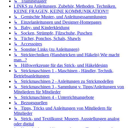
↳ Trainingslager
LINKS zu Anleitungen, Zubehör, Methoden, Techniken.
KEINE FRAGEN, KEINE KOMMUNIKATION!!
↳ Gemischte Muster- und Anleitungssammlungen
↳ Einzelanleitungen und Designer-Homepages
↳ Baby- und Kinderkleidung
↳ Socken, Strümpfe, Filzschuhe, Puschen
↳ Tücher, Ponchos, Schals, Shawls
↳ Accessoires
↳ Sonstige Links (zu Anleitungen)
↳ Stricktechniken (Handstricken und Häkeln) Wie macht
man...?
↳ Hilfswerkzeuge für das Strick- und Häkeldesign
↳ Strickmaschinen 1 - Maschinen - Händler, Technik,
Betriebsanleitungen
↳ Strickmaschinen 2 - Anleitungen zu Strickmodellen
↳ Strickmaschinen 3 - Sammlung v. Tipps/Anleitungen von
Mitgliedern für Mitglieder
↳ Strickmaschinen 4 - Unterrichtsangebote
↳ Bezugsquellen
↳ Tipps, Tricks und Anleitungen von Mitgliedern für
Mitglieder
↳ Strick- und Textilkunst: Museen, Ausstellungen analog
oder digital