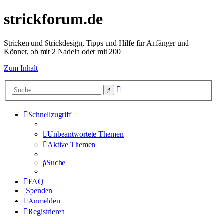
strickforum.de
Stricken und Strickdesign, Tipps und Hilfe für Anfänger und
Könner, ob mit 2 Nadeln oder mit 200
Zum Inhalt
Erweiterte
Suche
Suche
Schnellzugriff
Unbeantwortete Themen
Aktive Themen
Suche
FAQ
Spenden
Anmelden
Registrieren