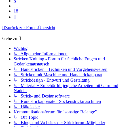
5
…
18
Nächste
Zurück zur Foren-Übersicht
Gehe zu
Wichtig
↳ Allgemeine Informationen
Stricken/Knitting - Forum für fachliche Fragen und
Gedankenaustausch
↳ Handstricken - Techniken und Vorgehensweisen
↳ Stricken mit Maschine und Handstrickapparat
↳ Strickdesign - Entwurf und Gestaltung
↳ Material + Zubehör für jegliche Arbeiten mit Garn und
Nadeln
↳ Strick- und Designsoftware
↳ Rundstrickapparate - Sockenstrickmaschinen
↳ Häkelecke
Kommunikationsforum für "sonstige Belange"
↳ Off Topic
↳ Blogs und Websites der Strickforum-Mitglieder