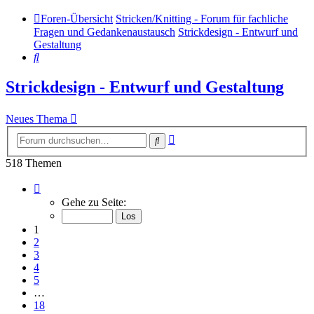
Foren-Übersicht
Stricken/Knitting - Forum für fachliche
Fragen und Gedankenaustausch
Strickdesign - Entwurf und
Gestaltung
Suche
Strickdesign - Entwurf und Gestaltung
Neues Thema
Erweiterte
Suche
Suche
518 Themen
Seite
1
Gehe zu Seite:
von
18
1
2
3
4
5
…
18