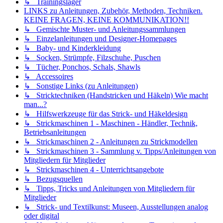
↳ Trainingslager
LINKS zu Anleitungen, Zubehör, Methoden, Techniken.
KEINE FRAGEN, KEINE KOMMUNIKATION!!
↳ Gemischte Muster- und Anleitungssammlungen
↳ Einzelanleitungen und Designer-Homepages
↳ Baby- und Kinderkleidung
↳ Socken, Strümpfe, Filzschuhe, Puschen
↳ Tücher, Ponchos, Schals, Shawls
↳ Accessoires
↳ Sonstige Links (zu Anleitungen)
↳ Stricktechniken (Handstricken und Häkeln) Wie macht
man...?
↳ Hilfswerkzeuge für das Strick- und Häkeldesign
↳ Strickmaschinen 1 - Maschinen - Händler, Technik,
Betriebsanleitungen
↳ Strickmaschinen 2 - Anleitungen zu Strickmodellen
↳ Strickmaschinen 3 - Sammlung v. Tipps/Anleitungen von
Mitgliedern für Mitglieder
↳ Strickmaschinen 4 - Unterrichtsangebote
↳ Bezugsquellen
↳ Tipps, Tricks und Anleitungen von Mitgliedern für
Mitglieder
↳ Strick- und Textilkunst: Museen, Ausstellungen analog
oder digital