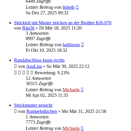
6449
Zugriffe
Letzter Beitrag
von
lisbeth
Sa Dez 27, 2025 09:32
Strickteil mit Muster stricken an der Brother KH-970
von
Rita56
»
Di Mär 18, 2025 11:20
3
Antworten
8997
Zugriffe
Letzter Beitrag
von
halifaxon
Fr Okt 10, 2025 18:32
Randabschluss kraus rechts
von
AnaLisa
»
So Mär 30, 2025 22:12
Bewertung: 9.23%
12
Antworten
30315
Zugriffe
Letzter Beitrag
von
Michaela
Mi Apr 02, 2025 11:35
Strickmuster gesucht
von
Rumpelstilzchen
»
Mo Mär 31, 2025 21:58
1
Antworten
7773
Zugriffe
Letzter Beitrag
von
Michaela