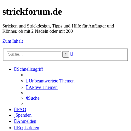
strickforum.de
Stricken und Strickdesign, Tipps und Hilfe für Anfänger und
Könner, ob mit 2 Nadeln oder mit 200
Zum Inhalt
Erweiterte
Suche
Suche
Schnellzugriff
Unbeantwortete Themen
Aktive Themen
Suche
FAQ
Spenden
Anmelden
Registrieren