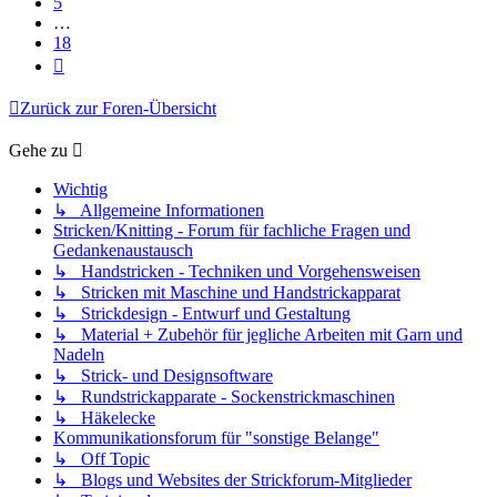
5
…
18
Nächste
Zurück zur Foren-Übersicht
Gehe zu
Wichtig
↳ Allgemeine Informationen
Stricken/Knitting - Forum für fachliche Fragen und
Gedankenaustausch
↳ Handstricken - Techniken und Vorgehensweisen
↳ Stricken mit Maschine und Handstrickapparat
↳ Strickdesign - Entwurf und Gestaltung
↳ Material + Zubehör für jegliche Arbeiten mit Garn und
Nadeln
↳ Strick- und Designsoftware
↳ Rundstrickapparate - Sockenstrickmaschinen
↳ Häkelecke
Kommunikationsforum für "sonstige Belange"
↳ Off Topic
↳ Blogs und Websites der Strickforum-Mitglieder