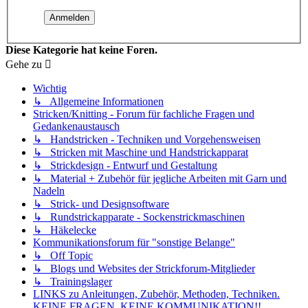
Diese Kategorie hat keine Foren.
Gehe zu
Wichtig
↳ Allgemeine Informationen
Stricken/Knitting - Forum für fachliche Fragen und
Gedankenaustausch
↳ Handstricken - Techniken und Vorgehensweisen
↳ Stricken mit Maschine und Handstrickapparat
↳ Strickdesign - Entwurf und Gestaltung
↳ Material + Zubehör für jegliche Arbeiten mit Garn und
Nadeln
↳ Strick- und Designsoftware
↳ Rundstrickapparate - Sockenstrickmaschinen
↳ Häkelecke
Kommunikationsforum für "sonstige Belange"
↳ Off Topic
↳ Blogs und Websites der Strickforum-Mitglieder
↳ Trainingslager
LINKS zu Anleitungen, Zubehör, Methoden, Techniken.
KEINE FRAGEN, KEINE KOMMUNIKATION!!