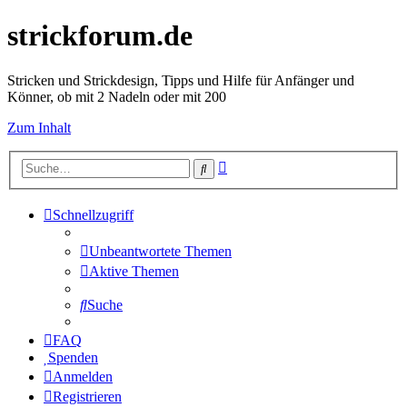
strickforum.de
Stricken und Strickdesign, Tipps und Hilfe für Anfänger und
Könner, ob mit 2 Nadeln oder mit 200
Zum Inhalt
Erweiterte
Suche
Suche
Schnellzugriff
Unbeantwortete Themen
Aktive Themen
Suche
FAQ
Spenden
Anmelden
Registrieren