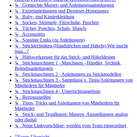
↳ Gemischte Muster- und Anleitungssammlungen
↳ Einzelanleitungen und Designer-Homepages
↳ Baby- und Kinderkleidung
↳ Socken, Strümpfe, Filzschuhe, Puschen
↳ Tücher, Ponchos, Schals, Shawls
↳ Accessoires
↳ Sonstige Links (zu Anleitungen)
↳ Stricktechniken (Handstricken und Häkeln) Wie macht
man...?
↳ Hilfswerkzeuge für das Strick- und Häkeldesign
↳ Strickmaschinen 1 - Maschinen - Händler, Technik,
Betriebsanleitungen
↳ Strickmaschinen 2 - Anleitungen zu Strickmodellen
↳ Strickmaschinen 3 - Sammlung v. Tipps/Anleitungen von
Mitgliedern für Mitglieder
↳ Strickmaschinen 4 - Unterrichtsangebote
↳ Bezugsquellen
↳ Tipps, Tricks und Anleitungen von Mitgliedern für
Mitglieder
↳ Strick- und Textilkunst: Museen, Ausstellungen analog
oder digital
↳ Neue Linkvorschläge, werden vom Team eingeordnet
Foren-Übersicht