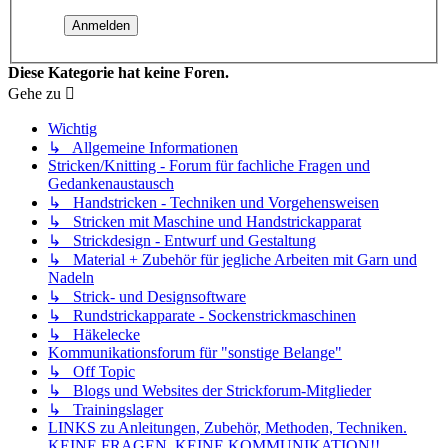
Diese Kategorie hat keine Foren.
Gehe zu
Wichtig
↳ Allgemeine Informationen
Stricken/Knitting - Forum für fachliche Fragen und
Gedankenaustausch
↳ Handstricken - Techniken und Vorgehensweisen
↳ Stricken mit Maschine und Handstrickapparat
↳ Strickdesign - Entwurf und Gestaltung
↳ Material + Zubehör für jegliche Arbeiten mit Garn und
Nadeln
↳ Strick- und Designsoftware
↳ Rundstrickapparate - Sockenstrickmaschinen
↳ Häkelecke
Kommunikationsforum für "sonstige Belange"
↳ Off Topic
↳ Blogs und Websites der Strickforum-Mitglieder
↳ Trainingslager
LINKS zu Anleitungen, Zubehör, Methoden, Techniken.
KEINE FRAGEN, KEINE KOMMUNIKATION!!