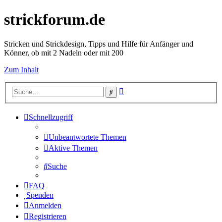
strickforum.de
Stricken und Strickdesign, Tipps und Hilfe für Anfänger und
Könner, ob mit 2 Nadeln oder mit 200
Zum Inhalt
Erweiterte
Suche
Suche
Schnellzugriff
Unbeantwortete Themen
Aktive Themen
Suche
FAQ
Spenden
Anmelden
Registrieren