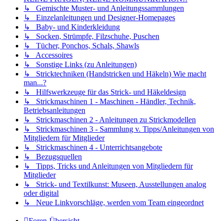
↳ Gemischte Muster- und Anleitungssammlungen
↳ Einzelanleitungen und Designer-Homepages
↳ Baby- und Kinderkleidung
↳ Socken, Strümpfe, Filzschuhe, Puschen
↳ Tücher, Ponchos, Schals, Shawls
↳ Accessoires
↳ Sonstige Links (zu Anleitungen)
↳ Stricktechniken (Handstricken und Häkeln) Wie macht
man...?
↳ Hilfswerkzeuge für das Strick- und Häkeldesign
↳ Strickmaschinen 1 - Maschinen - Händler, Technik,
Betriebsanleitungen
↳ Strickmaschinen 2 - Anleitungen zu Strickmodellen
↳ Strickmaschinen 3 - Sammlung v. Tipps/Anleitungen von
Mitgliedern für Mitglieder
↳ Strickmaschinen 4 - Unterrichtsangebote
↳ Bezugsquellen
↳ Tipps, Tricks und Anleitungen von Mitgliedern für
Mitglieder
↳ Strick- und Textilkunst: Museen, Ausstellungen analog
oder digital
↳ Neue Linkvorschläge, werden vom Team eingeordnet
Foren-Übersicht