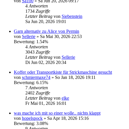
von
Sa100
»
Sa Jun 20, 2026 09:17
4
Antworten
1734
Zugriffe
Letzter Beitrag
von
Siebenstein
Sa Jun 20, 2026 19:01
Garn alternativ zu Alice von Permin
von
Sellerie
»
Sa Mai 30, 2026 22:53
Bewertung: 1.54%
4
Antworten
3043
Zugriffe
Letzter Beitrag
von
Sellerie
Di Jun 02, 2026 20:34
Koffer oder Transportkiste für Strickmaschine gesucht
von
schmiermaxe74
»
So Jan 18, 2026 19:11
Bewertung: 6.15%
7
Antworten
2402
Zugriffe
Letzter Beitrag
von
elke
Fr Mai 01, 2026 16:01
was mache ich mit so einer wolle.. nichts klappt
von
hopelspock
»
Sa Apr 18, 2026 15:16
Bewertung: 3.08%
9
Antworten