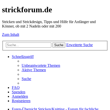
strickforum.de
Stricken und Strickdesign, Tipps und Hilfe für Anfänger und
Könner, ob mit 2 Nadeln oder mit 200
Zum Inhalt
Erweiterte Suche
Suche
Schnellzugriff
Unbeantwortete Themen
Aktive Themen
Suche
FAQ
Spenden
Anmelden
Registrieren
Foren-Übersicht
Stricken/Knitting - Forum für fachliche