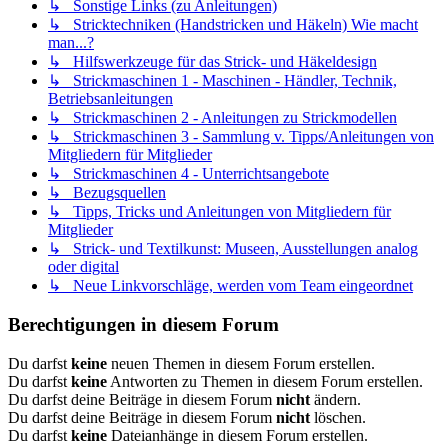
↳ Sonstige Links (zu Anleitungen)
↳ Stricktechniken (Handstricken und Häkeln) Wie macht
man...?
↳ Hilfswerkzeuge für das Strick- und Häkeldesign
↳ Strickmaschinen 1 - Maschinen - Händler, Technik,
Betriebsanleitungen
↳ Strickmaschinen 2 - Anleitungen zu Strickmodellen
↳ Strickmaschinen 3 - Sammlung v. Tipps/Anleitungen von
Mitgliedern für Mitglieder
↳ Strickmaschinen 4 - Unterrichtsangebote
↳ Bezugsquellen
↳ Tipps, Tricks und Anleitungen von Mitgliedern für
Mitglieder
↳ Strick- und Textilkunst: Museen, Ausstellungen analog
oder digital
↳ Neue Linkvorschläge, werden vom Team eingeordnet
Berechtigungen in diesem Forum
Du darfst
keine
neuen Themen in diesem Forum erstellen.
Du darfst
keine
Antworten zu Themen in diesem Forum erstellen.
Du darfst deine Beiträge in diesem Forum
nicht
ändern.
Du darfst deine Beiträge in diesem Forum
nicht
löschen.
Du darfst
keine
Dateianhänge in diesem Forum erstellen.