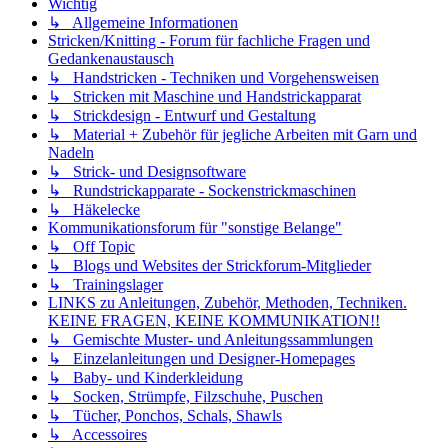
Wichtig
↳ Allgemeine Informationen
Stricken/Knitting - Forum für fachliche Fragen und
Gedankenaustausch
↳ Handstricken - Techniken und Vorgehensweisen
↳ Stricken mit Maschine und Handstrickapparat
↳ Strickdesign - Entwurf und Gestaltung
↳ Material + Zubehör für jegliche Arbeiten mit Garn und
Nadeln
↳ Strick- und Designsoftware
↳ Rundstrickapparate - Sockenstrickmaschinen
↳ Häkelecke
Kommunikationsforum für "sonstige Belange"
↳ Off Topic
↳ Blogs und Websites der Strickforum-Mitglieder
↳ Trainingslager
LINKS zu Anleitungen, Zubehör, Methoden, Techniken.
KEINE FRAGEN, KEINE KOMMUNIKATION!!
↳ Gemischte Muster- und Anleitungssammlungen
↳ Einzelanleitungen und Designer-Homepages
↳ Baby- und Kinderkleidung
↳ Socken, Strümpfe, Filzschuhe, Puschen
↳ Tücher, Ponchos, Schals, Shawls
↳ Accessoires