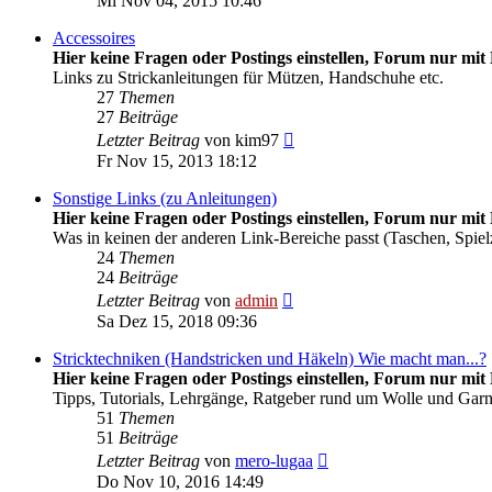
Mi Nov 04, 2015 10:46
Accessoires
Hier keine Fragen oder Postings einstellen, Forum nur mit 
Links zu Strickanleitungen für Mützen, Handschuhe etc.
27
Themen
27
Beiträge
Neuester
Letzter Beitrag
von
kim97
Beitrag
Fr Nov 15, 2013 18:12
Sonstige Links (zu Anleitungen)
Hier keine Fragen oder Postings einstellen, Forum nur mit 
Was in keinen der anderen Link-Bereiche passt (Taschen, Spiel
24
Themen
24
Beiträge
Neuester
Letzter Beitrag
von
admin
Beitrag
Sa Dez 15, 2018 09:36
Stricktechniken (Handstricken und Häkeln) Wie macht man...?
Hier keine Fragen oder Postings einstellen, Forum nur mit 
Tipps, Tutorials, Lehrgänge, Ratgeber rund um Wolle und Gar
51
Themen
51
Beiträge
Neuester
Letzter Beitrag
von
mero-lugaa
Beitrag
Do Nov 10, 2016 14:49