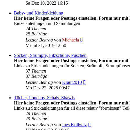
Beitrag
Sa Dez 10, 2022 16:15
Baby- und Kinderkleidung
Hier keine Fragen oder Postings einstellen, Forum nur mit 
Einzelanleitungen und Sammlungen
24
Themen
25
Beiträge
Neuester
Letzter Beitrag
von
Michaela
Beitrag
Mi Jul 31, 2019 12:50
Socken, Strümpfe, Filzschuhe, Puschen
Hier keine Fragen oder Postings einstellen, Forum nur mit 
Links zu Strickanleitungen für Socken, Strümpfe, Strumpfhosen
37
Themen
37
Beiträge
Neuester
Letzter Beitrag
von
Kraut2010
Beitrag
Mo Dez 22, 2025 09:47
Tücher, Ponchos, Schals, Shawls
Hier keine Fragen oder Postings einstellen, Forum nur mit 
Links zu Strickanleitungen für all diese relativ "formlosen" Teil
29
Themen
29
Beiträge
Neuester
Letzter Beitrag
von
Ines Kollwitz
Beitrag