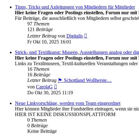
Tipps, Tricks und Anleitungen von Mitgliedern für Mitglieder
Hier keine Fragen oder Postings einstellen, Forum nur mit 
Für Beiträge, die ausschließlich von Mitgliedern selbst geschr
97
Themen
121
Beiträge
Neuester
Letzter Beitrag
von
Digitalis
Beitrag
Fr Okt 10, 2025 16:01
Strick- und Textilkunst: Museen, Ausstellungen analog oder dig
Hier keine Fragen oder Postings einstellen, Forum nur mit 
Links zu Textilmuseen, Textil-kulturellen Veranstaltungen oder
16
Themen
16
Beiträge
Letzter Beitrag
🏴󠁧󠁢󠁳󠁣󠁴󠁿 Schottland Wollherste…
Neuester
von
CarolaG
Beitrag
Do Okt 30, 2025 11:19
Neue Linkvorschläge, werden vom Team eingeordnet
Hier können Mitglieder ihre Fundstellen eintragen, wenn sie n
HIER IST KEINE DISKUSSIONSPLATTFORM
0
Themen
0
Beiträge
Keine Beiträge