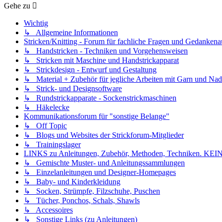
Gehe zu
Wichtig
↳ Allgemeine Informationen
Stricken/Knitting - Forum für fachliche Fragen und Gedankena
↳ Handstricken - Techniken und Vorgehensweisen
↳ Stricken mit Maschine und Handstrickapparat
↳ Strickdesign - Entwurf und Gestaltung
↳ Material + Zubehör für jegliche Arbeiten mit Garn und Nad
↳ Strick- und Designsoftware
↳ Rundstrickapparate - Sockenstrickmaschinen
↳ Häkelecke
Kommunikationsforum für "sonstige Belange"
↳ Off Topic
↳ Blogs und Websites der Strickforum-Mitglieder
↳ Trainingslager
LINKS zu Anleitungen, Zubehör, Methoden, Techniken
↳ Gemischte Muster- und Anleitungssammlungen
↳ Einzelanleitungen und Designer-Homepages
↳ Baby- und Kinderkleidung
↳ Socken, Strümpfe, Filzschuhe, Puschen
↳ Tücher, Ponchos, Schals, Shawls
↳ Accessoires
↳ Sonstige Links (zu Anleitungen)