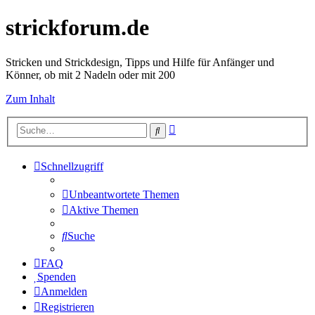
strickforum.de
Stricken und Strickdesign, Tipps und Hilfe für Anfänger und
Könner, ob mit 2 Nadeln oder mit 200
Zum Inhalt
Erweiterte
Suche
Suche
Schnellzugriff
Unbeantwortete Themen
Aktive Themen
Suche
FAQ
Spenden
Anmelden
Registrieren