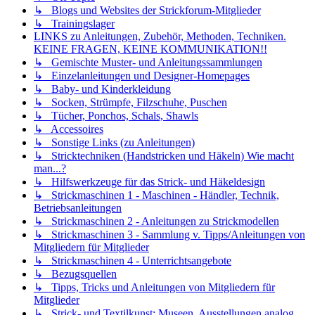
↳ Blogs und Websites der Strickforum-Mitglieder
↳ Trainingslager
LINKS zu Anleitungen, Zubehör, Methoden, Techniken.
KEINE FRAGEN, KEINE KOMMUNIKATION!!
↳ Gemischte Muster- und Anleitungssammlungen
↳ Einzelanleitungen und Designer-Homepages
↳ Baby- und Kinderkleidung
↳ Socken, Strümpfe, Filzschuhe, Puschen
↳ Tücher, Ponchos, Schals, Shawls
↳ Accessoires
↳ Sonstige Links (zu Anleitungen)
↳ Stricktechniken (Handstricken und Häkeln) Wie macht
man...?
↳ Hilfswerkzeuge für das Strick- und Häkeldesign
↳ Strickmaschinen 1 - Maschinen - Händler, Technik,
Betriebsanleitungen
↳ Strickmaschinen 2 - Anleitungen zu Strickmodellen
↳ Strickmaschinen 3 - Sammlung v. Tipps/Anleitungen von
Mitgliedern für Mitglieder
↳ Strickmaschinen 4 - Unterrichtsangebote
↳ Bezugsquellen
↳ Tipps, Tricks und Anleitungen von Mitgliedern für
Mitglieder
↳ Strick- und Textilkunst: Museen, Ausstellungen analog