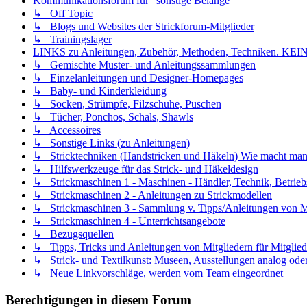
Kommunikationsforum für "sonstige Belange"
↳ Off Topic
↳ Blogs und Websites der Strickforum-Mitglieder
↳ Trainingslager
LINKS zu Anleitungen, Zubehör, Methoden, Techniken
↳ Gemischte Muster- und Anleitungssammlungen
↳ Einzelanleitungen und Designer-Homepages
↳ Baby- und Kinderkleidung
↳ Socken, Strümpfe, Filzschuhe, Puschen
↳ Tücher, Ponchos, Schals, Shawls
↳ Accessoires
↳ Sonstige Links (zu Anleitungen)
↳ Stricktechniken (Handstricken und Häkeln) Wie macht man.
↳ Hilfswerkzeuge für das Strick- und Häkeldesign
↳ Strickmaschinen 1 - Maschinen - Händler, Technik, Betrieb
↳ Strickmaschinen 2 - Anleitungen zu Strickmodellen
↳ Strickmaschinen 3 - Sammlung v. Tipps/Anleitungen von Mit
↳ Strickmaschinen 4 - Unterrichtsangebote
↳ Bezugsquellen
↳ Tipps, Tricks und Anleitungen von Mitgliedern für Mitglied
↳ Strick- und Textilkunst: Museen, Ausstellungen analog oder 
↳ Neue Linkvorschläge, werden vom Team eingeordnet
Berechtigungen in diesem Forum