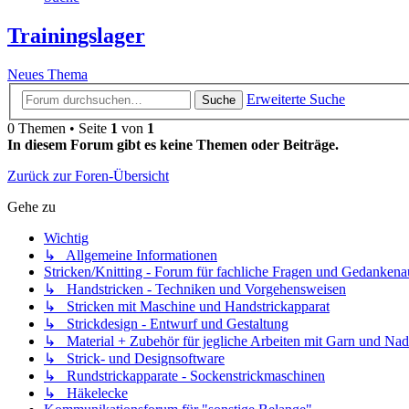
Trainingslager
Neues Thema
Erweiterte Suche
Suche
0 Themen • Seite
1
von
1
In diesem Forum gibt es keine Themen oder Beiträge.
Zurück zur Foren-Übersicht
Gehe zu
Wichtig
↳ Allgemeine Informationen
Stricken/Knitting - Forum für fachliche Fragen und Gedankena
↳ Handstricken - Techniken und Vorgehensweisen
↳ Stricken mit Maschine und Handstrickapparat
↳ Strickdesign - Entwurf und Gestaltung
↳ Material + Zubehör für jegliche Arbeiten mit Garn und Nad
↳ Strick- und Designsoftware
↳ Rundstrickapparate - Sockenstrickmaschinen
↳ Häkelecke