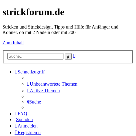
strickforum.de
Stricken und Strickdesign, Tipps und Hilfe für Anfänger und
Könner, ob mit 2 Nadeln oder mit 200
Zum Inhalt
Erweiterte
Suche
Suche
Schnellzugriff
Unbeantwortete Themen
Aktive Themen
Suche
FAQ
Spenden
Anmelden
Registrieren