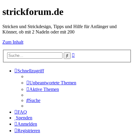
strickforum.de
Stricken und Strickdesign, Tipps und Hilfe für Anfänger und
Könner, ob mit 2 Nadeln oder mit 200
Zum Inhalt
Erweiterte
Suche
Suche
Schnellzugriff
Unbeantwortete Themen
Aktive Themen
Suche
FAQ
Spenden
Anmelden
Registrieren