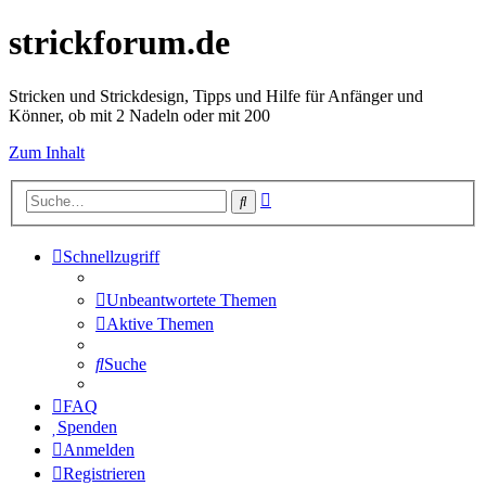
strickforum.de
Stricken und Strickdesign, Tipps und Hilfe für Anfänger und
Könner, ob mit 2 Nadeln oder mit 200
Zum Inhalt
Erweiterte
Suche
Suche
Schnellzugriff
Unbeantwortete Themen
Aktive Themen
Suche
FAQ
Spenden
Anmelden
Registrieren