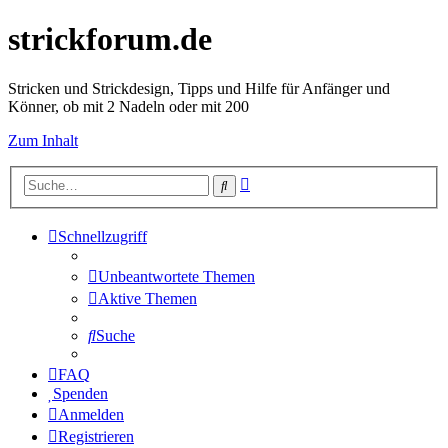
strickforum.de
Stricken und Strickdesign, Tipps und Hilfe für Anfänger und
Könner, ob mit 2 Nadeln oder mit 200
Zum Inhalt
Erweiterte
Suche
Suche
Schnellzugriff
Unbeantwortete Themen
Aktive Themen
Suche
FAQ
Spenden
Anmelden
Registrieren