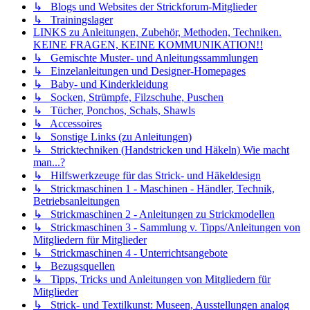
↳ Blogs und Websites der Strickforum-Mitglieder
↳ Trainingslager
LINKS zu Anleitungen, Zubehör, Methoden, Techniken.
KEINE FRAGEN, KEINE KOMMUNIKATION!!
↳ Gemischte Muster- und Anleitungssammlungen
↳ Einzelanleitungen und Designer-Homepages
↳ Baby- und Kinderkleidung
↳ Socken, Strümpfe, Filzschuhe, Puschen
↳ Tücher, Ponchos, Schals, Shawls
↳ Accessoires
↳ Sonstige Links (zu Anleitungen)
↳ Stricktechniken (Handstricken und Häkeln) Wie macht
man...?
↳ Hilfswerkzeuge für das Strick- und Häkeldesign
↳ Strickmaschinen 1 - Maschinen - Händler, Technik,
Betriebsanleitungen
↳ Strickmaschinen 2 - Anleitungen zu Strickmodellen
↳ Strickmaschinen 3 - Sammlung v. Tipps/Anleitungen von
Mitgliedern für Mitglieder
↳ Strickmaschinen 4 - Unterrichtsangebote
↳ Bezugsquellen
↳ Tipps, Tricks und Anleitungen von Mitgliedern für
Mitglieder
↳ Strick- und Textilkunst: Museen, Ausstellungen analog