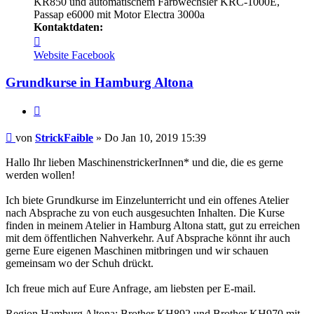
KR850 und automatischem Farbwechsler KRC-1000E,
Passap e6000 mit Motor Electra 3000a
Kontaktdaten:
Kontaktdaten
von
Website
Facebook
StrickFaible
Grundkurse in Hamburg Altona
Zitieren
Beitrag
von
StrickFaible
»
Do Jan 10, 2019 15:39
Hallo Ihr lieben MaschinenstrickerInnen* und die, die es gerne
werden wollen!
Ich biete Grundkurse im Einzelunterricht und ein offenes Atelier
nach Absprache zu von euch ausgesuchten Inhalten. Die Kurse
finden in meinem Atelier in Hamburg Altona statt, gut zu erreichen
mit dem öffentlichen Nahverkehr. Auf Absprache könnt ihr auch
gerne Eure eigenen Maschinen mitbringen und wir schauen
gemeinsam wo der Schuh drückt.
Ich freue mich auf Eure Anfrage, am liebsten per E-mail.
Region Hamburg Altona: Brother KH892 und Brother KH970 mit