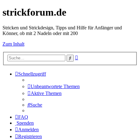
strickforum.de
Stricken und Strickdesign, Tipps und Hilfe für Anfänger und
Könner, ob mit 2 Nadeln oder mit 200
Zum Inhalt
Erweiterte
Suche
Suche
Schnellzugriff
Unbeantwortete Themen
Aktive Themen
Suche
FAQ
Spenden
Anmelden
Registrieren