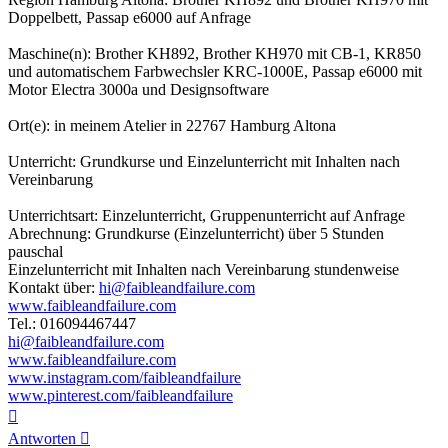
Doppelbett, Passap e6000 auf Anfrage
Maschine(n): Brother KH892, Brother KH970 mit CB-1, KR850
und automatischem Farbwechsler KRC-1000E, Passap e6000 mit
Motor Electra 3000a und Designsoftware
Ort(e): in meinem Atelier in 22767 Hamburg Altona
Unterricht: Grundkurse und Einzelunterricht mit Inhalten nach
Vereinbarung
Unterrichtsart: Einzelunterricht, Gruppenunterricht auf Anfrage
Abrechnung: Grundkurse (Einzelunterricht) über 5 Stunden
pauschal
Einzelunterricht mit Inhalten nach Vereinbarung stundenweise
Kontakt über:
hi@faibleandfailure.com
www.faibleandfailure.com
Tel.: 016094467447
hi@faibleandfailure.com
www.faibleandfailure.com
www.instagram.com/faibleandfailure
www.pinterest.com/faibleandfailure
Nach
oben
Antworten