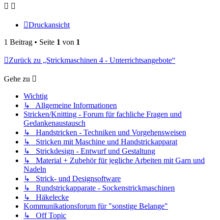
Druckansicht
1 Beitrag • Seite
1
von
1
Zurück zu „Strickmaschinen 4 - Unterrichtsangebote“
Gehe zu
Wichtig
↳ Allgemeine Informationen
Stricken/Knitting - Forum für fachliche Fragen und
Gedankenaustausch
↳ Handstricken - Techniken und Vorgehensweisen
↳ Stricken mit Maschine und Handstrickapparat
↳ Strickdesign - Entwurf und Gestaltung
↳ Material + Zubehör für jegliche Arbeiten mit Garn und
Nadeln
↳ Strick- und Designsoftware
↳ Rundstrickapparate - Sockenstrickmaschinen
↳ Häkelecke
Kommunikationsforum für "sonstige Belange"
↳ Off Topic