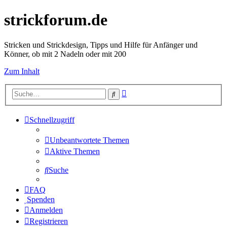
strickforum.de
Stricken und Strickdesign, Tipps und Hilfe für Anfänger und
Könner, ob mit 2 Nadeln oder mit 200
Zum Inhalt
Erweiterte
Suche
Suche
Schnellzugriff
Unbeantwortete Themen
Aktive Themen
Suche
FAQ
Spenden
Anmelden
Registrieren