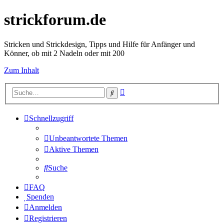
strickforum.de
Stricken und Strickdesign, Tipps und Hilfe für Anfänger und
Könner, ob mit 2 Nadeln oder mit 200
Zum Inhalt
Erweiterte
Suche
Suche
Schnellzugriff
Unbeantwortete Themen
Aktive Themen
Suche
FAQ
Spenden
Anmelden
Registrieren