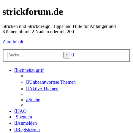
strickforum.de
Stricken und Strickdesign, Tipps und Hilfe für Anfänger und
Könner, ob mit 2 Nadeln oder mit 200
Zum Inhalt
Erweiterte
Suche
Suche
Schnellzugriff
Unbeantwortete Themen
Aktive Themen
Suche
FAQ
Spenden
Anmelden
Registrieren