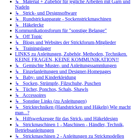
↳ Material + Zubehör für jegliche Arbeiten mit Garn und
Nadeln
↳ Strick- und Designsoftware
↳ Rundstrickapparate - Sockenstrickmaschinen
↳ Häkelecke
Kommunikationsforum für "sonstige Belange"
↳ Off Topic
↳ Blogs und Websites der Strickforum-Mitglieder
↳ Trainingslager
LINKS zu Anleitungen, Zubehör, Methoden, Techniken.
KEINE FRAGEN, KEINE KOMMUNIKATION!!
↳ Gemischte Muster- und Anleitungssammlungen
↳ Einzelanleitungen und Designer-Homepages
↳ Baby- und Kinderkleidung
↳ Socken, Strümpfe, Filzschuhe, Puschen
↳ Tücher, Ponchos, Schals, Shawls
↳ Accessoires
↳ Sonstige Links (zu Anleitungen)
↳ Stricktechniken (Handstricken und Häkeln) Wie macht
man...?
↳ Hilfswerkzeuge für das Strick- und Häkeldesign
↳ Strickmaschinen 1 - Maschinen - Händler, Technik,
Betriebsanleitungen
↳ Strickmaschinen 2 - Anleitungen zu Strickmodellen