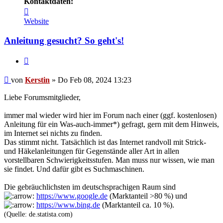
Kontaktdaten:
Kontaktdaten
von
Website
Kerstin
Anleitung gesucht? So geht's!
Zitieren
Beitrag
von
Kerstin
»
Do Feb 08, 2024 13:23
Liebe Forumsmitglieder,
immer mal wieder wird hier im Forum nach einer (ggf. kostenlosen)
Anleitung für ein Was-auch-immer*) gefragt, gern mit dem Hinweis,
im Internet sei nichts zu finden.
Das stimmt nicht. Tatsächlich ist das Internet randvoll mit Strick-
und Häkelanleitungen für Gegenstände aller Art in allen
vorstellbaren Schwierigkeitsstufen. Man muss nur wissen, wie man
sie findet. Und dafür gibt es Suchmaschinen.
Die gebräuchlichsten im deutschsprachigen Raum sind
https://www.google.de
(Marktanteil >80 %) und
https://www.bing.de
(Marktanteil ca. 10 %).
(Quelle: de.statista.com)