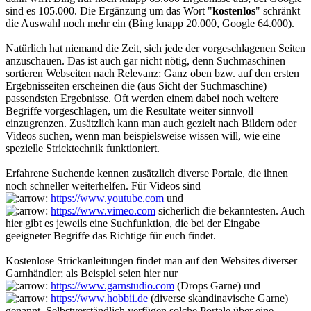
sind es 105.000. Die Ergänzung um das Wort "
kostenlos
" schränkt
die Auswahl noch mehr ein (Bing knapp 20.000, Google 64.000).
Natürlich hat niemand die Zeit, sich jede der vorgeschlagenen Seiten
anzuschauen. Das ist auch gar nicht nötig, denn Suchmaschinen
sortieren Webseiten nach Relevanz: Ganz oben bzw. auf den ersten
Ergebnisseiten erscheinen die (aus Sicht der Suchmaschine)
passendsten Ergebnisse. Oft werden einem dabei noch weitere
Begriffe vorgeschlagen, um die Resultate weiter sinnvoll
einzugrenzen. Zusätzlich kann man auch gezielt nach Bildern oder
Videos suchen, wenn man beispielsweise wissen will, wie eine
spezielle Stricktechnik funktioniert.
Erfahrene Suchende kennen zusätzlich diverse Portale, die ihnen
noch schneller weiterhelfen. Für Videos sind
https://www.youtube.com
und
https://www.vimeo.com
sicherlich die bekanntesten. Auch
hier gibt es jeweils eine Suchfunktion, die bei der Eingabe
geeigneter Begriffe das Richtige für euch findet.
Kostenlose Strickanleitungen findet man auf den Websites diverser
Garnhändler; als Beispiel seien hier nur
https://www.garnstudio.com
(Drops Garne) und
https://www.hobbii.de
(diverse skandinavische Garne)
genannt. Selbstverständlich verfügen solche Portale über eine