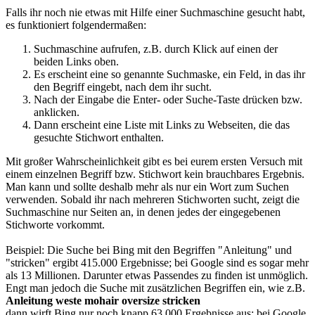
Falls ihr noch nie etwas mit Hilfe einer Suchmaschine gesucht habt,
es funktioniert folgendermaßen:
Suchmaschine aufrufen, z.B. durch Klick auf einen der
beiden Links oben.
Es erscheint eine so genannte Suchmaske, ein Feld, in das ihr
den Begriff eingebt, nach dem ihr sucht.
Nach der Eingabe die Enter- oder Suche-Taste drücken bzw.
anklicken.
Dann erscheint eine Liste mit Links zu Webseiten, die das
gesuchte Stichwort enthalten.
Mit großer Wahrscheinlichkeit gibt es bei eurem ersten Versuch mit
einem einzelnen Begriff bzw. Stichwort kein brauchbares Ergebnis.
Man kann und sollte deshalb mehr als nur ein Wort zum Suchen
verwenden. Sobald ihr nach mehreren Stichworten sucht, zeigt die
Suchmaschine nur Seiten an, in denen jedes der eingegebenen
Stichworte vorkommt.
Beispiel: Die Suche bei Bing mit den Begriffen "Anleitung" und
"stricken" ergibt 415.000 Ergebnisse; bei Google sind es sogar mehr
als 13 Millionen. Darunter etwas Passendes zu finden ist unmöglich.
Engt man jedoch die Suche mit zusätzlichen Begriffen ein, wie z.B.
Anleitung weste mohair oversize stricken
dann wirft Bing nur noch knapp 63.000 Ergebnisse aus; bei Google