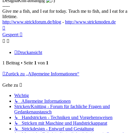
DesignaKnit-abhängig
-----
Give me a fish, and I eat for today. Teach me to fish, and I eat for a
lifetime.
http://www.strickforum.de/blog
-
http://www.strickmoden.de
Nach
oben
Gesperrt
Druckansicht
1 Beitrag • Seite
1
von
1
Zurück zu „Allgemeine Informationen“
Gehe zu
Wichtig
↳ Allgemeine Informationen
Stricken/Knitting - Forum für fachliche Fragen und
Gedankenaustausch
↳ Handstricken - Techniken und Vorgehensweisen
↳ Stricken mit Maschine und Handstrickapparat
↳ Strickdesign - Entwurf und Gestaltung