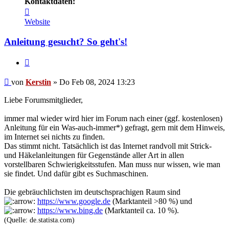
Kontaktdaten:
Kontaktdaten
von
Website
Kerstin
Anleitung gesucht? So geht's!
Zitieren
Beitrag
von
Kerstin
»
Do Feb 08, 2024 13:23
Liebe Forumsmitglieder,
immer mal wieder wird hier im Forum nach einer (ggf. kostenlosen)
Anleitung für ein Was-auch-immer*) gefragt, gern mit dem Hinweis,
im Internet sei nichts zu finden.
Das stimmt nicht. Tatsächlich ist das Internet randvoll mit Strick-
und Häkelanleitungen für Gegenstände aller Art in allen
vorstellbaren Schwierigkeitsstufen. Man muss nur wissen, wie man
sie findet. Und dafür gibt es Suchmaschinen.
Die gebräuchlichsten im deutschsprachigen Raum sind
https://www.google.de
(Marktanteil >80 %) und
https://www.bing.de
(Marktanteil ca. 10 %).
(Quelle: de.statista.com)