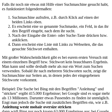
Falls ihr noch nie etwas mit Hilfe einer Suchmaschine gesucht habt,
es funktioniert folgendermaßen:
Suchmaschine aufrufen, z.B. durch Klick auf einen der
beiden Links oben.
Es erscheint eine so genannte Suchmaske, ein Feld, in das ihr
den Begriff eingebt, nach dem ihr sucht.
Nach der Eingabe die Enter- oder Suche-Taste drücken bzw.
anklicken.
Dann erscheint eine Liste mit Links zu Webseiten, die das
gesuchte Stichwort enthalten.
Mit großer Wahrscheinlichkeit gibt es bei eurem ersten Versuch mit
einem einzelnen Begriff bzw. Stichwort kein brauchbares Ergebnis.
Man kann und sollte deshalb mehr als nur ein Wort zum Suchen
verwenden. Sobald ihr nach mehreren Stichworten sucht, zeigt die
Suchmaschine nur Seiten an, in denen jedes der eingegebenen
Stichworte vorkommt.
Beispiel: Die Suche bei Bing mit den Begriffen "Anleitung" und
"stricken" ergibt 415.000 Ergebnisse; bei Google sind es sogar mehr
als 13 Millionen. Darunter etwas Passendes zu finden ist unmöglich.
Engt man jedoch die Suche mit zusätzlichen Begriffen ein, wie z.B.
Anleitung weste mohair oversize stricken
dann wirft Bing nur noch knapp 63.000 Ergebnisse aus; bei Google