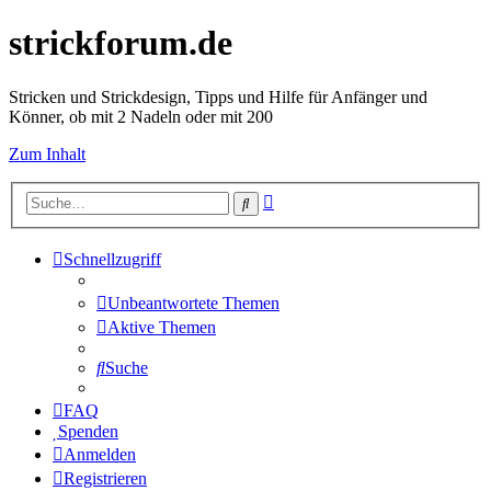
strickforum.de
Stricken und Strickdesign, Tipps und Hilfe für Anfänger und
Könner, ob mit 2 Nadeln oder mit 200
Zum Inhalt
Erweiterte
Suche
Suche
Schnellzugriff
Unbeantwortete Themen
Aktive Themen
Suche
FAQ
Spenden
Anmelden
Registrieren