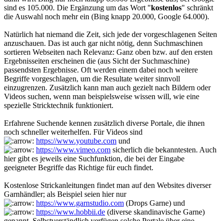
sind es 105.000. Die Ergänzung um das Wort "
kostenlos
" schränkt
die Auswahl noch mehr ein (Bing knapp 20.000, Google 64.000).
Natürlich hat niemand die Zeit, sich jede der vorgeschlagenen Seiten
anzuschauen. Das ist auch gar nicht nötig, denn Suchmaschinen
sortieren Webseiten nach Relevanz: Ganz oben bzw. auf den ersten
Ergebnisseiten erscheinen die (aus Sicht der Suchmaschine)
passendsten Ergebnisse. Oft werden einem dabei noch weitere
Begriffe vorgeschlagen, um die Resultate weiter sinnvoll
einzugrenzen. Zusätzlich kann man auch gezielt nach Bildern oder
Videos suchen, wenn man beispielsweise wissen will, wie eine
spezielle Stricktechnik funktioniert.
Erfahrene Suchende kennen zusätzlich diverse Portale, die ihnen
noch schneller weiterhelfen. Für Videos sind
https://www.youtube.com
und
https://www.vimeo.com
sicherlich die bekanntesten. Auch
hier gibt es jeweils eine Suchfunktion, die bei der Eingabe
geeigneter Begriffe das Richtige für euch findet.
Kostenlose Strickanleitungen findet man auf den Websites diverser
Garnhändler; als Beispiel seien hier nur
https://www.garnstudio.com
(Drops Garne) und
https://www.hobbii.de
(diverse skandinavische Garne)
genannt. Selbstverständlich verfügen solche Portale über eine