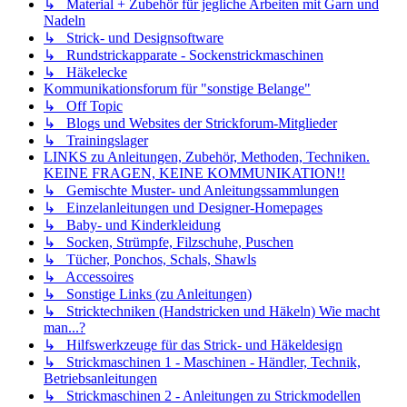
↳ Material + Zubehör für jegliche Arbeiten mit Garn und
Nadeln
↳ Strick- und Designsoftware
↳ Rundstrickapparate - Sockenstrickmaschinen
↳ Häkelecke
Kommunikationsforum für "sonstige Belange"
↳ Off Topic
↳ Blogs und Websites der Strickforum-Mitglieder
↳ Trainingslager
LINKS zu Anleitungen, Zubehör, Methoden, Techniken.
KEINE FRAGEN, KEINE KOMMUNIKATION!!
↳ Gemischte Muster- und Anleitungssammlungen
↳ Einzelanleitungen und Designer-Homepages
↳ Baby- und Kinderkleidung
↳ Socken, Strümpfe, Filzschuhe, Puschen
↳ Tücher, Ponchos, Schals, Shawls
↳ Accessoires
↳ Sonstige Links (zu Anleitungen)
↳ Stricktechniken (Handstricken und Häkeln) Wie macht
man...?
↳ Hilfswerkzeuge für das Strick- und Häkeldesign
↳ Strickmaschinen 1 - Maschinen - Händler, Technik,
Betriebsanleitungen
↳ Strickmaschinen 2 - Anleitungen zu Strickmodellen