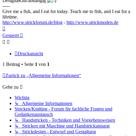
DesignaKnit-abhängig
-----
Give me a fish, and I eat for today. Teach me to fish, and I eat for a
lifetime.
http://www.strickforum.de/blog
-
http://www.strickmoden.de
Nach
oben
Gesperrt
Druckansicht
1 Beitrag • Seite
1
von
1
Zurück zu „Allgemeine Informationen“
Gehe zu
Wichtig
↳ Allgemeine Informationen
Stricken/Knitting - Forum für fachliche Fragen und
Gedankenaustausch
↳ Handstricken - Techniken und Vorgehensweisen
↳ Stricken mit Maschine und Handstrickapparat
↳ Strickdesign - Entwurf und Gestaltung