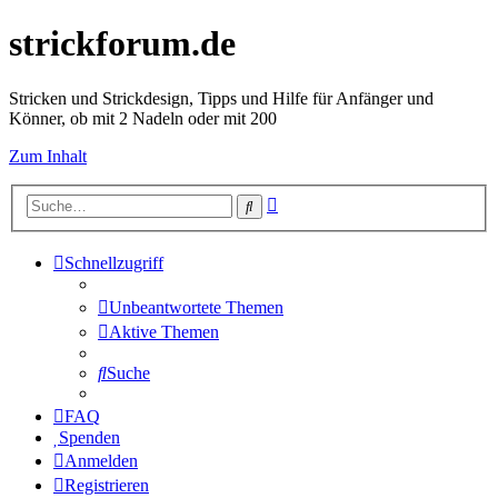
strickforum.de
Stricken und Strickdesign, Tipps und Hilfe für Anfänger und
Könner, ob mit 2 Nadeln oder mit 200
Zum Inhalt
Erweiterte
Suche
Suche
Schnellzugriff
Unbeantwortete Themen
Aktive Themen
Suche
FAQ
Spenden
Anmelden
Registrieren