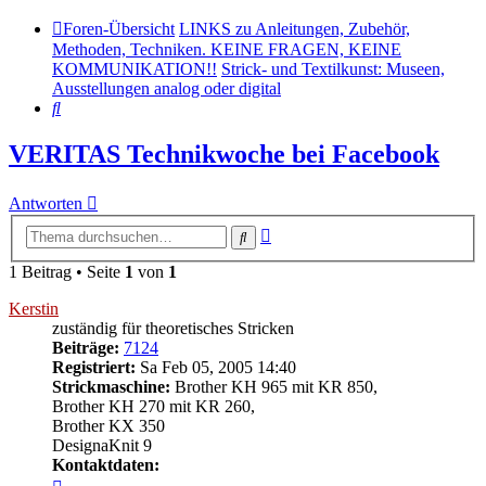
Foren-Übersicht
LINKS zu Anleitungen, Zubehör,
Methoden, Techniken. KEINE FRAGEN, KEINE
KOMMUNIKATION!!
Strick- und Textilkunst: Museen,
Ausstellungen analog oder digital
Suche
VERITAS Technikwoche bei Facebook
Antworten
Erweiterte
Suche
Suche
1 Beitrag • Seite
1
von
1
Kerstin
zuständig für theoretisches Stricken
Beiträge:
7124
Registriert:
Sa Feb 05, 2005 14:40
Strickmaschine:
Brother KH 965 mit KR 850,
Brother KH 270 mit KR 260,
Brother KX 350
DesignaKnit 9
Kontaktdaten:
Kontaktdaten