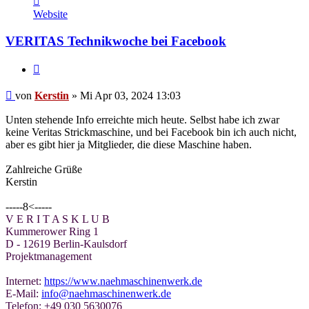
von
Website
Kerstin
VERITAS Technikwoche bei Facebook
Zitieren
Beitrag
von
Kerstin
»
Mi Apr 03, 2024 13:03
Unten stehende Info erreichte mich heute. Selbst habe ich zwar
keine Veritas Strickmaschine, und bei Facebook bin ich auch nicht,
aber es gibt hier ja Mitglieder, die diese Maschine haben.
Zahlreiche Grüße
Kerstin
-----8<-----
V E R I T A S K L U B
Kummerower Ring 1
D - 12619 Berlin-Kaulsdorf
Projektmanagement
Internet:
https://www.naehmaschinenwerk.de
E-Mail:
info@naehmaschinenwerk.de
Telefon: +49 030 5630076