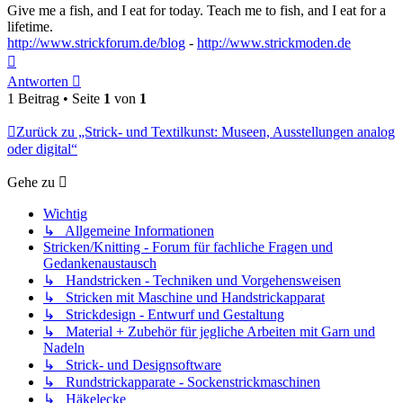
Give me a fish, and I eat for today. Teach me to fish, and I eat for a
lifetime.
http://www.strickforum.de/blog
-
http://www.strickmoden.de
Nach
oben
Antworten
1 Beitrag • Seite
1
von
1
Zurück zu „Strick- und Textilkunst: Museen, Ausstellungen analog
oder digital“
Gehe zu
Wichtig
↳ Allgemeine Informationen
Stricken/Knitting - Forum für fachliche Fragen und
Gedankenaustausch
↳ Handstricken - Techniken und Vorgehensweisen
↳ Stricken mit Maschine und Handstrickapparat
↳ Strickdesign - Entwurf und Gestaltung
↳ Material + Zubehör für jegliche Arbeiten mit Garn und
Nadeln
↳ Strick- und Designsoftware
↳ Rundstrickapparate - Sockenstrickmaschinen
↳ Häkelecke