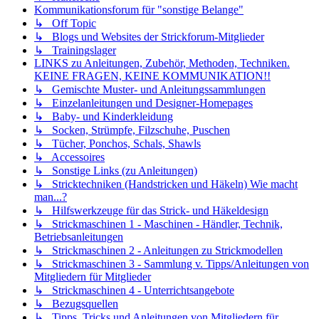
Kommunikationsforum für "sonstige Belange"
↳ Off Topic
↳ Blogs und Websites der Strickforum-Mitglieder
↳ Trainingslager
LINKS zu Anleitungen, Zubehör, Methoden, Techniken.
KEINE FRAGEN, KEINE KOMMUNIKATION!!
↳ Gemischte Muster- und Anleitungssammlungen
↳ Einzelanleitungen und Designer-Homepages
↳ Baby- und Kinderkleidung
↳ Socken, Strümpfe, Filzschuhe, Puschen
↳ Tücher, Ponchos, Schals, Shawls
↳ Accessoires
↳ Sonstige Links (zu Anleitungen)
↳ Stricktechniken (Handstricken und Häkeln) Wie macht
man...?
↳ Hilfswerkzeuge für das Strick- und Häkeldesign
↳ Strickmaschinen 1 - Maschinen - Händler, Technik,
Betriebsanleitungen
↳ Strickmaschinen 2 - Anleitungen zu Strickmodellen
↳ Strickmaschinen 3 - Sammlung v. Tipps/Anleitungen von
Mitgliedern für Mitglieder
↳ Strickmaschinen 4 - Unterrichtsangebote
↳ Bezugsquellen
↳ Tipps, Tricks und Anleitungen von Mitgliedern für