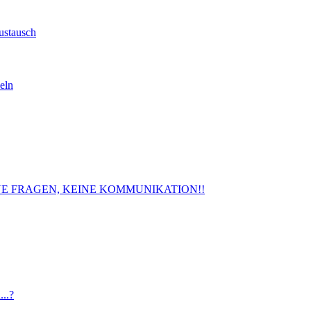
ustausch
eln
. KEINE FRAGEN, KEINE KOMMUNIKATION!!
..?