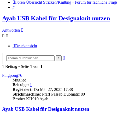
Foren-Übersicht
Stricken/Knitting - Forum für fachliche Fr
Suche
Ayab USB Kabel für Designaknit nutzen
Antworten
Druckansicht
Erweiterte
Suche
Suche
1 Beitrag • Seite
1
von
1
Pingpong76
Mitglied
Beiträge:
1
Registriert:
Do Mär 27, 2025 17:38
Strickmaschine:
Pfaff Passap Duomatic 80
Brother KH910 Ayab
Ayab USB Kabel für Designaknit nutzen