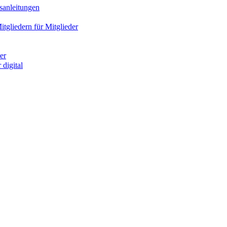
sanleitungen
gliedern für Mitglieder
er
digital