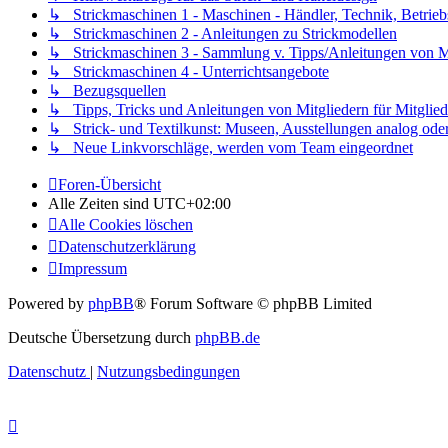
↳ Strickmaschinen 1 - Maschinen - Händler, Technik, Betrieb
↳ Strickmaschinen 2 - Anleitungen zu Strickmodellen
↳ Strickmaschinen 3 - Sammlung v. Tipps/Anleitungen von Mit
↳ Strickmaschinen 4 - Unterrichtsangebote
↳ Bezugsquellen
↳ Tipps, Tricks und Anleitungen von Mitgliedern für Mitglied
↳ Strick- und Textilkunst: Museen, Ausstellungen analog oder 
↳ Neue Linkvorschläge, werden vom Team eingeordnet
Foren-Übersicht
Alle Zeiten sind
UTC+02:00
Alle Cookies löschen
Datenschutzerklärung
Impressum
Powered by
phpBB
® Forum Software © phpBB Limited
Deutsche Übersetzung durch
phpBB.de
Datenschutz
|
Nutzungsbedingungen