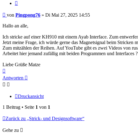
Zitieren
Beitrag
von
Pingpong76
»
Di Mai 27, 2025 14:55
Hallo an alle,
Ich stricke auf einer KH910 mit einem Ayab Interface. Zum entwerfen
Jetzt meine Frage, ich würde gerne das Magnetsignal beim Stricken m
Zum mitzählen der Reihen. Auf YouTube gibt es zwei Videos von russis
Arbeitet hier jemand zufällig mit beiden Programmen und Interfaces ?
Liebe Grüße Matze
Nach
oben
Antworten
Druckansicht
1 Beitrag • Seite
1
von
1
Zurück zu „Strick- und Designsoftware“
Gehe zu