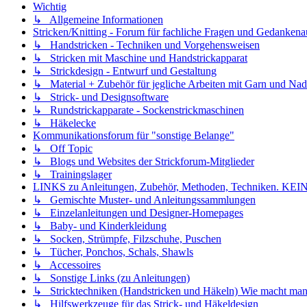
Wichtig
↳ Allgemeine Informationen
Stricken/Knitting - Forum für fachliche Fragen und Gedankena
↳ Handstricken - Techniken und Vorgehensweisen
↳ Stricken mit Maschine und Handstrickapparat
↳ Strickdesign - Entwurf und Gestaltung
↳ Material + Zubehör für jegliche Arbeiten mit Garn und Nad
↳ Strick- und Designsoftware
↳ Rundstrickapparate - Sockenstrickmaschinen
↳ Häkelecke
Kommunikationsforum für "sonstige Belange"
↳ Off Topic
↳ Blogs und Websites der Strickforum-Mitglieder
↳ Trainingslager
LINKS zu Anleitungen, Zubehör, Methoden, Techniken
↳ Gemischte Muster- und Anleitungssammlungen
↳ Einzelanleitungen und Designer-Homepages
↳ Baby- und Kinderkleidung
↳ Socken, Strümpfe, Filzschuhe, Puschen
↳ Tücher, Ponchos, Schals, Shawls
↳ Accessoires
↳ Sonstige Links (zu Anleitungen)
↳ Stricktechniken (Handstricken und Häkeln) Wie macht man.
↳ Hilfswerkzeuge für das Strick- und Häkeldesign