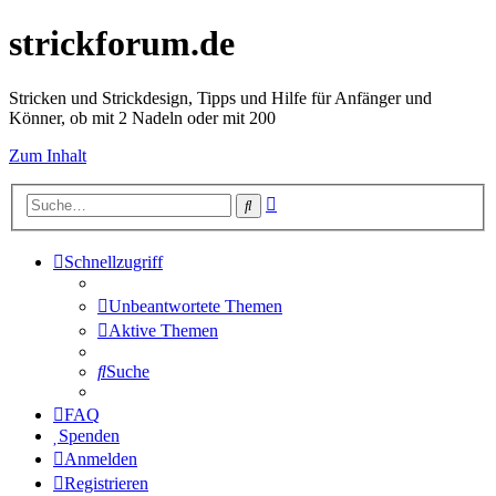
strickforum.de
Stricken und Strickdesign, Tipps und Hilfe für Anfänger und
Könner, ob mit 2 Nadeln oder mit 200
Zum Inhalt
Erweiterte
Suche
Suche
Schnellzugriff
Unbeantwortete Themen
Aktive Themen
Suche
FAQ
Spenden
Anmelden
Registrieren