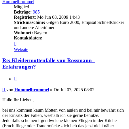
Hummelbrummel
Mitglied
Beiträge:
985
Registriert:
Mo Jun 08, 2009 14:43
Strickmaschine:
Gilgen Euro 2000, Empisal Schnellstricker
und andere Altertümer
Wohnort:
Bayern
Kontaktdaten:
Kontaktdaten
von
Website
Hummelbrummel
Re: Kleidermottenfalle von Rossmann -
Erfahrungen?
Zitieren
Beitrag
von
Hummelbrummel
»
Do Jul 03, 2025 08:02
Hallo Ihr Lieben,
bei uns kommen kaum Motten von außen und bei mir bewährt sich
der Einsatz der Fallen, weshalb ich sie gerne benutze.
Jedenfalls scheinen irgendwelche kleinen Fliegen in der Küche
(Fruchtfliege oder Trauermücke - ich heb das jetzt nicht näher