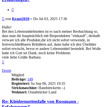
Zitieren
Beitrag
von
Kraut2010
»
Do Jul 03, 2025 17:36
Hallo!
Bei den Lebensmittelmotten ist es nach meiner Beobachtung so,
dass man die hauptsächlich mit Bioprodukten "einkauft", deshalb
verware ich alle Produkte,die ich nicht sofort verwende, in
festverschließbaren Behältern auf, dann habe ich den Übeltäter
sofort erwischt, bevor er andere Lebensmittel besiedelt. Bei Wolle
hatte ich Gott sei Dank, noch keine Probleme.
viele liebe Grüße Barbara
Nach
oben
Dorrit
Mitglied
Beiträge:
149
Registriert:
Sa Sep 06, 2025 19:35
Strickmaschine:
Handstrickerin :-)
Wohnort:
Osnabrücker Land
Re: Kleidermottenfalle von Rossmann -
Erfahrungen?