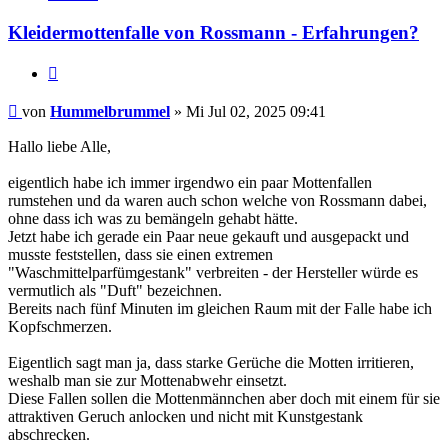
Hummelbrummel
Kleidermottenfalle von Rossmann - Erfahrungen?
Zitieren
Beitrag
von
Hummelbrummel
»
Mi Jul 02, 2025 09:41
Hallo liebe Alle,
eigentlich habe ich immer irgendwo ein paar Mottenfallen
rumstehen und da waren auch schon welche von Rossmann dabei,
ohne dass ich was zu bemängeln gehabt hätte.
Jetzt habe ich gerade ein Paar neue gekauft und ausgepackt und
musste feststellen, dass sie einen extremen
"Waschmittelparfümgestank" verbreiten - der Hersteller würde es
vermutlich als "Duft" bezeichnen.
Bereits nach fünf Minuten im gleichen Raum mit der Falle habe ich
Kopfschmerzen.
Eigentlich sagt man ja, dass starke Gerüche die Motten irritieren,
weshalb man sie zur Mottenabwehr einsetzt.
Diese Fallen sollen die Mottenmännchen aber doch mit einem für sie
attraktiven Geruch anlocken und nicht mit Kunstgestank
abschrecken.