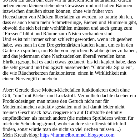
neben einem kleinen stehenden Gewässer und mit hohen Bäumen
inzwischen draußen sitzen können, ohne wie früher von
Heerscharen von Mücken überfallen zu werden, so traurig bin ich,
dass es auch kaum mehr Schmetterlinge, Bienen und Hummeln gibt,
obwohl die sich bei mir wohlfühlen müssten und auch genug zum
"Fressen" blüht und Räume zum Nisten vorhanden sind.
Und es ist mir immer schon schlecht geworden, wenn ich gesehen
habe, was man in den Drogeriemärkten kaufen kann, um es in den
Garten zu sprühen, um Ruhe von jeglichem Krabbelgetier zu haben,
und das jedermann ohne Nachzudenken überall verteilen kann.
Ehrlich gesagt hat es auch etwas gedauert, bis ich kapiert habe, dass
die sehr gesund und biologisch aussehenden "Citronella-Spiralen",
die wie Räucherkerzen funktionieren, einen in Wirklichkeit mit
einem Nervengift einnebeln. ...
Aber: Gerade diese Motten-Klebefallen funktionieren doch ohne
Gift, "nur" mit Kleber und Lockstoff. Vermutlich dachte da eher ein
Produktdesinger, man müsse den Geruch nicht nur für
Mottenmännchen attraktiv gestalten und traf damit leider nicht
meinen Geschmack bzw. reagiere ich auf Duftstoffe definitiv
empfindlicher, als manch andere (die meisten Sprühdeos wären für
mich ein Scheidungsgrund, wobei andere sie offensichtlich toll
finden, sonst würde man sie nicht so viel riechen müssen ...)
Mein Kreativblog:
https://hummelbrummel.blogspot.com