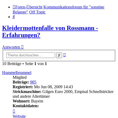
Foren-Übersicht
Kommunikationsforum für "sonstige
Belange"
Off Topic
Suche
Kleidermottenfalle von Rossmann -
Erfahrungen?
Antworten
Erweiterte
Suche
Suche
10 Beiträge • Seite
1
von
1
Hummelbrummel
Mitglied
Beiträge:
985
Registriert:
Mo Jun 08, 2009 14:43
Strickmaschine:
Gilgen Euro 2000, Empisal Schnellstricker
und andere Altertümer
Wohnort:
Bayern
Kontaktdaten:
Kontaktdaten
von
Website