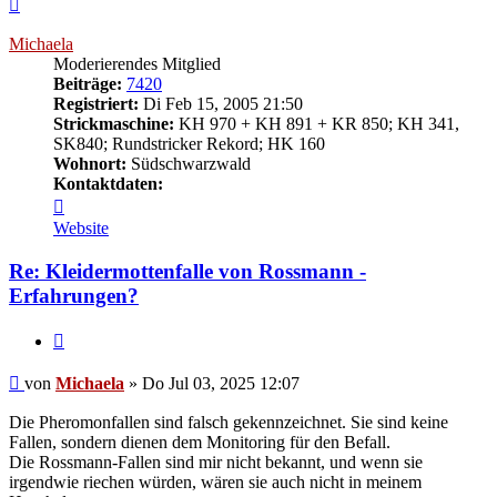
Nach
oben
Michaela
Moderierendes Mitglied
Beiträge:
7420
Registriert:
Di Feb 15, 2005 21:50
Strickmaschine:
KH 970 + KH 891 + KR 850; KH 341,
SK840; Rundstricker Rekord; HK 160
Wohnort:
Südschwarzwald
Kontaktdaten:
Kontaktdaten
von
Website
Michaela
Re: Kleidermottenfalle von Rossmann -
Erfahrungen?
Zitieren
Beitrag
von
Michaela
»
Do Jul 03, 2025 12:07
Die Pheromonfallen sind falsch gekennzeichnet. Sie sind keine
Fallen, sondern dienen dem Monitoring für den Befall.
Die Rossmann-Fallen sind mir nicht bekannt, und wenn sie
irgendwie riechen würden, wären sie auch nicht in meinem