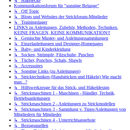
↳ Häkelecke
Kommunikationsforum für "sonstige Belange"
↳ Off Topic
↳ Blogs und Websites der Strickforum-Mitglieder
↳ Trainingslager
LINKS zu Anleitungen, Zubehör, Methoden, Techniken.
KEINE FRAGEN, KEINE KOMMUNIKATION!!
↳ Gemischte Muster- und Anleitungssammlungen
↳ Einzelanleitungen und Designer-Homepages
↳ Baby- und Kinderkleidung
↳ Socken, Strümpfe, Filzschuhe, Puschen
↳ Tücher, Ponchos, Schals, Shawls
↳ Accessoires
↳ Sonstige Links (zu Anleitungen)
↳ Stricktechniken (Handstricken und Häkeln) Wie macht
man...?
↳ Hilfswerkzeuge für das Strick- und Häkeldesign
↳ Strickmaschinen 1 - Maschinen - Händler, Technik,
Betriebsanleitungen
↳ Strickmaschinen 2 - Anleitungen zu Strickmodellen
↳ Strickmaschinen 3 - Sammlung v. Tipps/Anleitungen von
Mitgliedern für Mitglieder
↳ Strickmaschinen 4 - Unterrichtsangebote
↳ Bezugsquellen