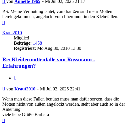
Beitrag
von
Annette 1965
»
Mi Jul 02, 2025 21:17
P.S. Meine Vermutung lautet, von draußen sind mehr Motten
hereingekommen, angelockt vom Pheromon in den Klebefallen.
Nach
oben
Kraut2010
Mitglied
Beiträge:
1458
Registriert:
Mo Aug 30, 2010 13:30
Re: Kleidermottenfalle von Rossmann -
Erfahrungen?
Zitieren
Beitrag
von
Kraut2010
»
Mi Jul 02, 2025 22:41
Wenn man diese Fallen benützt muss man dafür sorgen, dass die
Motten nicht von außen angelockt werden, steht aber auch so in der
Anleitung.
viele liebe Grüße Barbara
Nach
oben