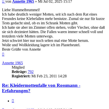
Beitrag
von
Annette 1965
»
Mi Jul 02, 2025 15:17
Liebe Hummelbrummel!
Ich habe deutlich weniger Motten, seit ich nach dem Rat eines
Freundes keine Klebefallen mehr beniutze. Zumal sie nur für kurze
Tests gedacht sind, ob es im Schrank Motten gibt.
Ich hatte sie aber im Zimmer offen stehen, voller Viecher, ohne daß
sie sich dezimiert hätten. Die Fallen waren immer schnell voll und
trotzdem viele Motten unterwegs.
Jetzt schwirrt hier nur noch selten mal eine Motte herum.
Wolle und Wollkleidung lagere ich im Plastebeutel.
Beste Grüße von Annette
Nach
oben
Annette 1965
Mitglied
Beiträge:
792
Registriert:
Mi Feb 23, 2011 14:28
Re: Kleidermottenfalle von Rossmann -
Erfahrungen?
Zitieren