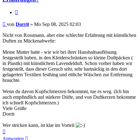
Zitieren
Beitrag
von
Dorrit
»
Mo Sep 08, 2025 02:03
Nicht von Rossmann, aber eine schlechte Erfahrung mit künstlichen
Duften zu Mückenabwehr:
Meine Mutter hatte - wie wir bei ihrer Haushaltsauflösung
festgestellt haben, in den Kleiderschränken so kleine Duftpäcken (
in Plastik) mit künstlichem Lavendelduft. Schon vorher haben wir
festgestellt, dass dieser Geruch sehr, sehr hartnäckig in den dort
gelagerten Textilien festhing und ettliche Wäschen zur Entfernung
brauchte.
Wenn du davon Kopfschmerzen bekommst, tue es weg. (Ich bin
auch empfindlich auf stärkere Düfte, und von Duftkerzen bekomme
ich schnell Kopfschmerzen.)
Viele Grüße
Dorrit
Wer stricken kann, ist klar im Vorteil
Nach
oben
Antworten