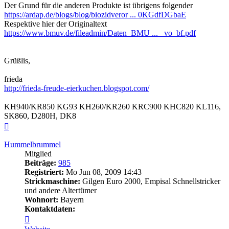
Der Grund für die anderen Produkte ist übrigens folgender
https://ardap.de/blogs/blog/biozidveror ... 0KGdfDGbaE
Respektive hier der Originaltext
https://www.bmuv.de/fileadmin/Daten_BMU ... _vo_bf.pdf
Grüßlis,
frieda
http://frieda-freude-eierkuchen.blogspot.com/
KH940/KR850 KG93 KH260/KR260 KRC900 KHC820 KL116,
SK860, D280H, DK8
Nach
oben
Hummelbrummel
Mitglied
Beiträge:
985
Registriert:
Mo Jun 08, 2009 14:43
Strickmaschine:
Gilgen Euro 2000, Empisal Schnellstricker
und andere Altertümer
Wohnort:
Bayern
Kontaktdaten:
Kontaktdaten
von