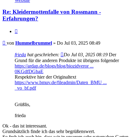
Website
Hummelbrummel
Re: Kleidermottenfalle von Rossmann -
Erfahrungen?
Zitieren
Beitrag
von
Hummelbrummel
»
Do Jul 03, 2025 08:49
frieda
hat geschrieben:
Do Jul 03, 2025 08:19
Der
Grund für die anderen Produkte ist übrigens folgender
https://ardap.de/blogs/blog/biozidveror ...
0KGdfDGbaE
Respektive hier der Originaltext
https://www.bmuv.de/fileadmin/Daten_BMU ...
_vo_bf.pdf
Grüßlis,
frieda
Ok - das ist interessant.
Grundsätzlich finde ich das sehr begrüßenswert.
So froh ich auch bin, dass wir in unserem sehr naturnahen Garten