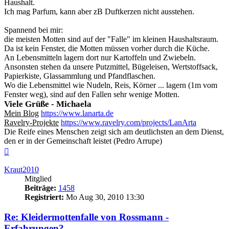
Haushalt.
Ich mag Parfum, kann aber zB Duftkerzen nicht ausstehen.
Spannend bei mir:
die meisten Motten sind auf der "Falle" im kleinen Haushaltsraum.
Da ist kein Fenster, die Motten müssen vorher durch die Küche.
An Lebensmitteln lagern dort nur Kartoffeln und Zwiebeln.
Ansonsten stehen da unsere Putzmittel, Bügeleisen, Wertstoffsack,
Papierkiste, Glassammlung und Pfandflaschen.
Wo die Lebensmittel wie Nudeln, Reis, Körner ... lagern (1m vom
Fenster weg), sind auf den Fallen sehr wenige Motten.
Viele Grüße - Michaela
Mein Blog
https://www.lanarta.de
Ravelry-Projekte
https://www.ravelry.com/projects/LanArta
Die Reife eines Menschen zeigt sich am deutlichsten an dem Dienst,
den er in der Gemeinschaft leistet (Pedro Arrupe)
Nach
oben
Kraut2010
Mitglied
Beiträge:
1458
Registriert:
Mo Aug 30, 2010 13:30
Re: Kleidermottenfalle von Rossmann -
Erfahrungen?