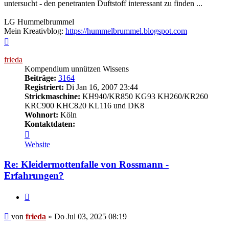
untersucht - den penetranten Duftstoff interessant zu finden ...
LG Hummelbrummel
Mein Kreativblog:
https://hummelbrummel.blogspot.com
Nach
oben
frieda
Kompendium unnützen Wissens
Beiträge:
3164
Registriert:
Di Jan 16, 2007 23:44
Strickmaschine:
KH940/KR850 KG93 KH260/KR260
KRC900 KHC820 KL116 und DK8
Wohnort:
Köln
Kontaktdaten:
Kontaktdaten
von
Website
frieda
Re: Kleidermottenfalle von Rossmann -
Erfahrungen?
Zitieren
Beitrag
von
frieda
»
Do Jul 03, 2025 08:19