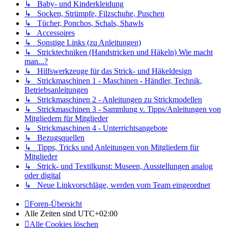
↳ Baby- und Kinderkleidung
↳ Socken, Strümpfe, Filzschuhe, Puschen
↳ Tücher, Ponchos, Schals, Shawls
↳ Accessoires
↳ Sonstige Links (zu Anleitungen)
↳ Stricktechniken (Handstricken und Häkeln) Wie macht
man...?
↳ Hilfswerkzeuge für das Strick- und Häkeldesign
↳ Strickmaschinen 1 - Maschinen - Händler, Technik,
Betriebsanleitungen
↳ Strickmaschinen 2 - Anleitungen zu Strickmodellen
↳ Strickmaschinen 3 - Sammlung v. Tipps/Anleitungen von
Mitgliedern für Mitglieder
↳ Strickmaschinen 4 - Unterrichtsangebote
↳ Bezugsquellen
↳ Tipps, Tricks und Anleitungen von Mitgliedern für
Mitglieder
↳ Strick- und Textilkunst: Museen, Ausstellungen analog
oder digital
↳ Neue Linkvorschläge, werden vom Team eingeordnet
Foren-Übersicht
Alle Zeiten sind
UTC+02:00
Alle Cookies löschen