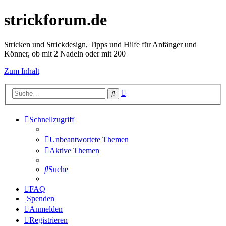
strickforum.de
Stricken und Strickdesign, Tipps und Hilfe für Anfänger und
Könner, ob mit 2 Nadeln oder mit 200
Zum Inhalt
Erweiterte
Suche
Suche
Schnellzugriff
Unbeantwortete Themen
Aktive Themen
Suche
FAQ
Spenden
Anmelden
Registrieren