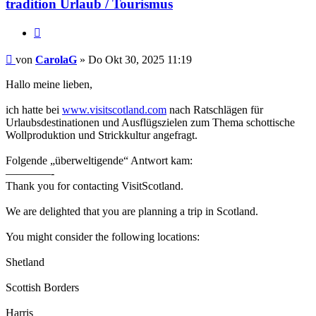
tradition Urlaub / Tourismus
Zitieren
Beitrag
von
CarolaG
»
Do Okt 30, 2025 11:19
Hallo meine lieben,
ich hatte bei
www.visitscotland.com
nach Ratschlägen für
Urlaubsdestinationen und Ausflügszielen zum Thema schottische
Wollproduktion und Strickkultur angefragt.
Folgende „überweltigende“ Antwort kam:
————-
Thank you for contacting VisitScotland.
We are delighted that you are planning a trip in Scotland.
You might consider the following locations:
Shetland
Scottish Borders
Harris