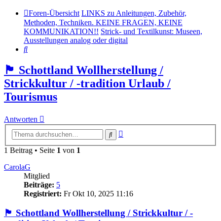
Foren-Übersicht
LINKS zu Anleitungen, Zubehör,
Methoden, Techniken. KEINE FRAGEN, KEINE
KOMMUNIKATION!!
Strick- und Textilkunst: Museen,
Ausstellungen analog oder digital
Suche
🏴󠁧󠁢󠁳󠁣󠁴󠁿 Schottland Wollherstellung /
Strickkultur / -tradition Urlaub /
Tourismus
Antworten
Erweiterte
Suche
Suche
1 Beitrag • Seite
1
von
1
CarolaG
Mitglied
Beiträge:
5
Registriert:
Fr Okt 10, 2025 11:16
🏴󠁧󠁢󠁳󠁣󠁴󠁿 Schottland Wollherstellung / Strickkultur / -