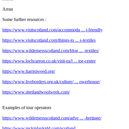
Arran
Some further resources :
https://www.visitscotland.com/accommoda ... t-friendly
https://www.visitscotland.com/things-to ... s-textiles
https://www.wildernessscotland.com/blog ... -textiles/
https://www.lochcarron.co.uk/visit-us/l ... tor-centre
https://www.harristweed.org/
https://www.liveborders.org.uk/culture/ ... owerhouse/
https://www.shetlandwoolweek.com/
Examples of tour operators
https://www.wildernessscotland.com/adve ... -heritage/
https://www.mckinlaykidd.com/scotland