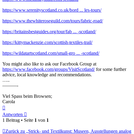
https://www.serenityscotland.co.uk/bord ... les-tours/
https://www.thewhiteroseguild.com/tours/fabric-road/
https://britainsbestguides.org/tour/fab ... -scotland/
https://kittymackenzie.com/scottish-textiles-trail/
https://wildatartscotland.com/small-gro ... -scotland/
You might also like to ask our Facebook Group at
https://www.facebook.com/groups/VisitScotland/
for some further
advice, local knowledge and recommendations.
…..
———-
Viel Spass beim Browsen;
Carola
Nach
oben
Antworten
1 Beitrag • Seite
1
von
1
Zurück zu „Strick- und Textilkunst: Museen, Ausstellungen analog