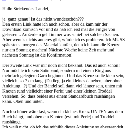
Hallo Strickendes Landei,
ja, ganz genau! Ist das nicht wunderschön???
Den ersten Link hatte ich auch schon, aber da kam mir der
Download komisch vor und da hab ich erst mal die Finger von
gelassen... Außerdem geht immer was schief bei solchen Sachen.
Aber wenn's nichts anderes gibt, würde ich es probieren. Ich MUSS
spätestens morgen das Material kaufen, denn ich kann die Kreuze
nur am Sonntag machen! Nächste Woche keine Zeit mehr und
nächsten Sonntag ist die Konfirmation!
Der zweite Link war mir noch nicht bekannt. Das ist auch schön!
Nur möchte ich kein Satinband, sondern mit einem Ring aus
mehrfach gelegtem Garn beginnen. Und das Kreuz sollte klein sein,
vielleicht so 7 cm lang. (Da liegt ja ein kleines daneben, aber ohne
Anleitung...?) Und der Bändel soll dann viel länger sein, unten mit
Knoten (und vielleicht einer Perle) und einer kleinen Troddel
versehen. So, dass beides aus einem Standardbuch raushängen
kann. Oben und unten.
Noch schöner wäre fast, wenn ein kleines Kreuz UNTEN aus dem
Buch hängt, und oben ein Knoten (evt. mit Perle) und Troddel
raushängt.
Ich weiß nicht, ob ich das mithilfe dieser Anleitung so abgewandelt