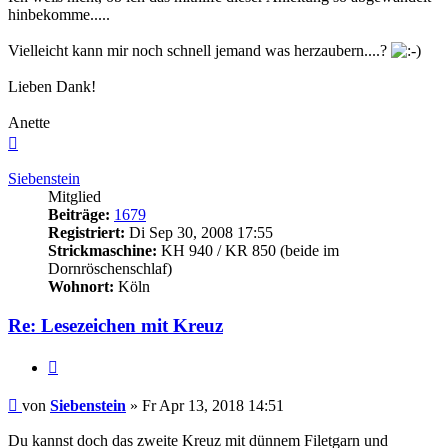
hinbekomme.....
Vielleicht kann mir noch schnell jemand was herzaubern....?
Lieben Dank!
Anette
Nach
oben
Siebenstein
Mitglied
Beiträge:
1679
Registriert:
Di Sep 30, 2008 17:55
Strickmaschine:
KH 940 / KR 850 (beide im
Dornröschenschlaf)
Wohnort:
Köln
Re: Lesezeichen mit Kreuz
Zitieren
Beitrag
von
Siebenstein
»
Fr Apr 13, 2018 14:51
Du kannst doch das zweite Kreuz mit dünnem Filetgarn und