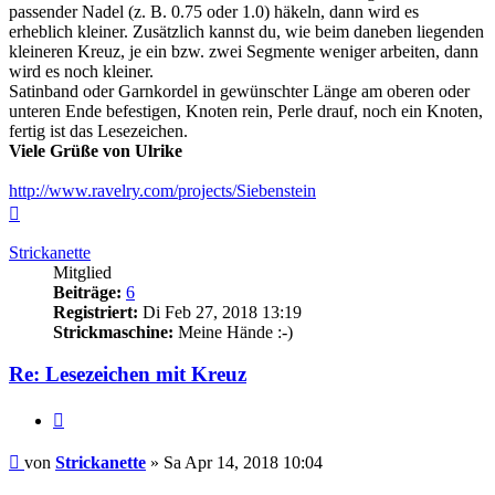
passender Nadel (z. B. 0.75 oder 1.0) häkeln, dann wird es
erheblich kleiner. Zusätzlich kannst du, wie beim daneben liegenden
kleineren Kreuz, je ein bzw. zwei Segmente weniger arbeiten, dann
wird es noch kleiner.
Satinband oder Garnkordel in gewünschter Länge am oberen oder
unteren Ende befestigen, Knoten rein, Perle drauf, noch ein Knoten,
fertig ist das Lesezeichen.
Viele Grüße von Ulrike
http://www.ravelry.com/projects/Siebenstein
Nach
oben
Strickanette
Mitglied
Beiträge:
6
Registriert:
Di Feb 27, 2018 13:19
Strickmaschine:
Meine Hände :-)
Re: Lesezeichen mit Kreuz
Zitieren
Beitrag
von
Strickanette
»
Sa Apr 14, 2018 10:04