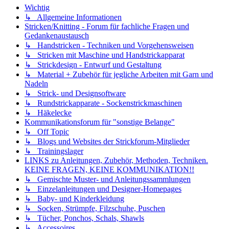
Wichtig
↳ Allgemeine Informationen
Stricken/Knitting - Forum für fachliche Fragen und
Gedankenaustausch
↳ Handstricken - Techniken und Vorgehensweisen
↳ Stricken mit Maschine und Handstrickapparat
↳ Strickdesign - Entwurf und Gestaltung
↳ Material + Zubehör für jegliche Arbeiten mit Garn und
Nadeln
↳ Strick- und Designsoftware
↳ Rundstrickapparate - Sockenstrickmaschinen
↳ Häkelecke
Kommunikationsforum für "sonstige Belange"
↳ Off Topic
↳ Blogs und Websites der Strickforum-Mitglieder
↳ Trainingslager
LINKS zu Anleitungen, Zubehör, Methoden, Techniken.
KEINE FRAGEN, KEINE KOMMUNIKATION!!
↳ Gemischte Muster- und Anleitungssammlungen
↳ Einzelanleitungen und Designer-Homepages
↳ Baby- und Kinderkleidung
↳ Socken, Strümpfe, Filzschuhe, Puschen
↳ Tücher, Ponchos, Schals, Shawls
↳ Accessoires