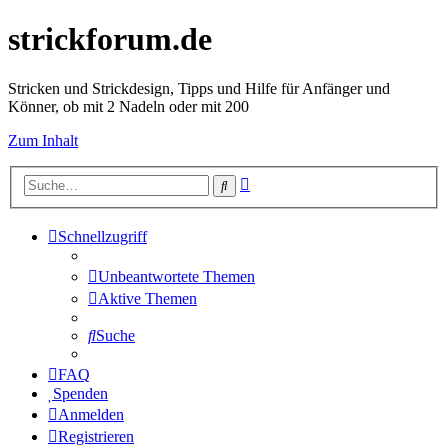
strickforum.de
Stricken und Strickdesign, Tipps und Hilfe für Anfänger und
Könner, ob mit 2 Nadeln oder mit 200
Zum Inhalt
Erweiterte
Suche
Suche
Schnellzugriff
Unbeantwortete Themen
Aktive Themen
Suche
FAQ
Spenden
Anmelden
Registrieren