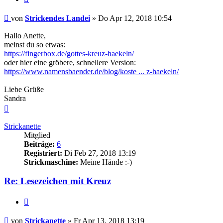
Beitrag
von
Strickendes Landei
»
Do Apr 12, 2018 10:54
Hallo Anette,
meinst du so etwas:
https://fingerbox.de/gottes-kreuz-haekeln/
oder hier eine gröbere, schnellere Version:
https://www.namensbaender.de/blog/koste ... z-haekeln/
Liebe Grüße
Sandra
Nach
oben
Strickanette
Mitglied
Beiträge:
6
Registriert:
Di Feb 27, 2018 13:19
Strickmaschine:
Meine Hände :-)
Re: Lesezeichen mit Kreuz
Zitieren
Beitrag
von
Strickanette
»
Fr Apr 13, 2018 13:19