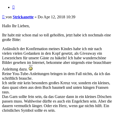
Zitieren
Beitrag
von
Strickanette
»
Do Apr 12, 2018 10:39
Hallo Ihr Lieben,
Ihr habt mir schon mal so toll geholfen, jetzt habe ich nochmals eine
große Bitte:
Anlässlich der Konfirmation meines Kindes habe ich mir nach
vielen vielen Gedanken in den Kopf gesetzt, als Giveaway ein
Lesezeichen für unsere Gäste zu häkeln! Ich habe wunderschöne
Bilder gesehen im Internet, bekomme aber nirgends eine brauchbare
Anleitung dazu.
Reine You-Tube-Anleitungen bringen in dem Fall nichts, da ich das
schriftlich brauche.
Ich stelle mir kein besonders großes Kreuz vor, sondern ein kleines,
dass quasi oben aus dem Buch baumelt und unten hängen Fransen
raus.
Das Garn sollte fein sein, da das Ganze dann in ein kleines Döschen
passen muss. Wahlweise dürfte es auch ein Engelchen sein. Aber die
dauern vermutlich länger. Oder ein Herz, wenn gar nichts hilft. Ein
christliches Symbol sollte es sein.