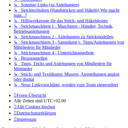
↳ Sonstige Links (zu Anleitungen)
↳ Stricktechniken (Handstricken und Häkeln) Wie macht
man...?
↳ Hilfswerkzeuge für das Strick- und Häkeldesign
↳ Strickmaschinen 1 - Maschinen - Händler, Technik,
Betriebsanleitungen
↳ Strickmaschinen 2 - Anleitungen zu Strickmodellen
↳ Strickmaschinen 3 - Sammlung v. Tipps/Anleitungen von
Mitgliedern für Mitglieder
↳ Strickmaschinen 4 - Unterrichtsangebote
↳ Bezugsquellen
↳ Tipps, Tricks und Anleitungen von Mitgliedern für
Mitglieder
↳ Strick- und Textilkunst: Museen, Ausstellungen analog
oder digital
↳ Neue Linkvorschläge, werden vom Team eingeordnet
Foren-Übersicht
Alle Zeiten sind
UTC+02:00
Alle Cookies löschen
Datenschutzerklärung
Impressum