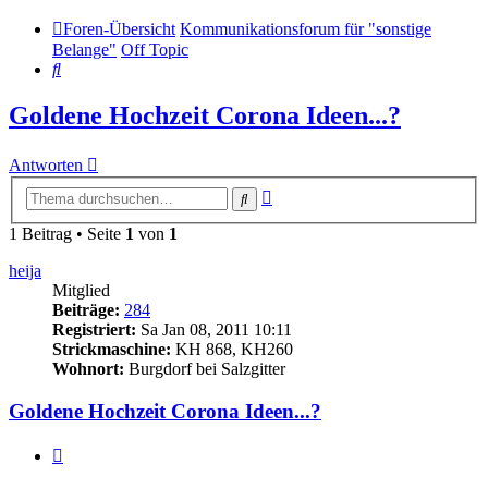
Foren-Übersicht
Kommunikationsforum für "sonstige
Belange"
Off Topic
Suche
Goldene Hochzeit Corona Ideen...?
Antworten
Erweiterte
Suche
Suche
1 Beitrag • Seite
1
von
1
heija
Mitglied
Beiträge:
284
Registriert:
Sa Jan 08, 2011 10:11
Strickmaschine:
KH 868, KH260
Wohnort:
Burgdorf bei Salzgitter
Goldene Hochzeit Corona Ideen...?
Zitieren