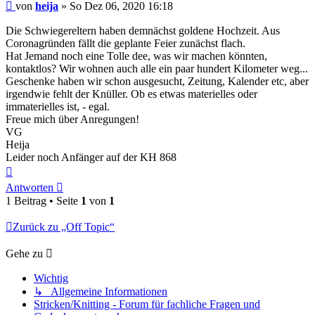
Beitrag
von
heija
»
So Dez 06, 2020 16:18
Die Schwiegereltern haben demnächst goldene Hochzeit. Aus
Coronagründen fällt die geplante Feier zunächst flach.
Hat Jemand noch eine Tolle dee, was wir machen könnten,
kontaktlos? Wir wohnen auch alle ein paar hundert Kilometer weg...
Geschenke haben wir schon ausgesucht, Zeitung, Kalender etc, aber
irgendwie fehlt der Knüller. Ob es etwas materielles oder
immaterielles ist, - egal.
Freue mich über Anregungen!
VG
Heija
Leider noch Anfänger auf der KH 868
Nach
oben
Antworten
1 Beitrag • Seite
1
von
1
Zurück zu „Off Topic“
Gehe zu
Wichtig
↳ Allgemeine Informationen
Stricken/Knitting - Forum für fachliche Fragen und