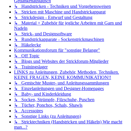
Gedankenaustausch
↳ Handstricken - Techniken und Vorgehensweisen
↳ Stricken mit Maschine und Handstrickapparat
↳ Strickdesign - Entwurf und Gestaltung
↳ Material + Zubehör für jegliche Arbeiten mit Garn und
Nadeln
↳ Strick- und Designsoftware
↳ Rundstrickapparate - Sockenstrickmaschinen
↳ Häkelecke
Kommunikationsforum für "sonstige Belange"
↳ Off Topic
↳ Blogs und Websites der Strickforum-Mitglieder
↳ Trainingslager
LINKS zu Anleitungen, Zubehör, Methoden, Techniken.
KEINE FRAGEN, KEINE KOMMUNIKATION!!
↳ Gemischte Muster- und Anleitungssammlungen
↳ Einzelanleitungen und Designer-Homepages
↳ Baby- und Kinderkleidung
↳ Socken, Strümpfe, Filzschuhe, Puschen
↳ Tücher, Ponchos, Schals, Shawls
↳ Accessoires
↳ Sonstige Links (zu Anleitungen)
↳ Stricktechniken (Handstricken und Häkeln) Wie macht
man...?