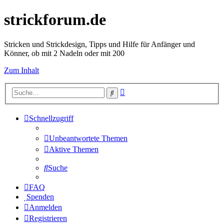
strickforum.de
Stricken und Strickdesign, Tipps und Hilfe für Anfänger und
Könner, ob mit 2 Nadeln oder mit 200
Zum Inhalt
Erweiterte
Suche
Suche
Schnellzugriff
Unbeantwortete Themen
Aktive Themen
Suche
FAQ
Spenden
Anmelden
Registrieren