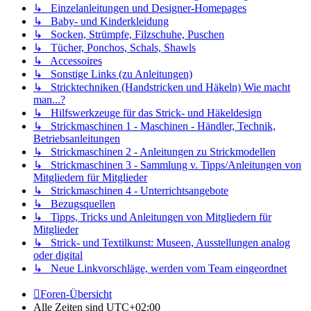
↳ Einzelanleitungen und Designer-Homepages
↳ Baby- und Kinderkleidung
↳ Socken, Strümpfe, Filzschuhe, Puschen
↳ Tücher, Ponchos, Schals, Shawls
↳ Accessoires
↳ Sonstige Links (zu Anleitungen)
↳ Stricktechniken (Handstricken und Häkeln) Wie macht
man...?
↳ Hilfswerkzeuge für das Strick- und Häkeldesign
↳ Strickmaschinen 1 - Maschinen - Händler, Technik,
Betriebsanleitungen
↳ Strickmaschinen 2 - Anleitungen zu Strickmodellen
↳ Strickmaschinen 3 - Sammlung v. Tipps/Anleitungen von
Mitgliedern für Mitglieder
↳ Strickmaschinen 4 - Unterrichtsangebote
↳ Bezugsquellen
↳ Tipps, Tricks und Anleitungen von Mitgliedern für
Mitglieder
↳ Strick- und Textilkunst: Museen, Ausstellungen analog
oder digital
↳ Neue Linkvorschläge, werden vom Team eingeordnet
Foren-Übersicht
Alle Zeiten sind
UTC+02:00