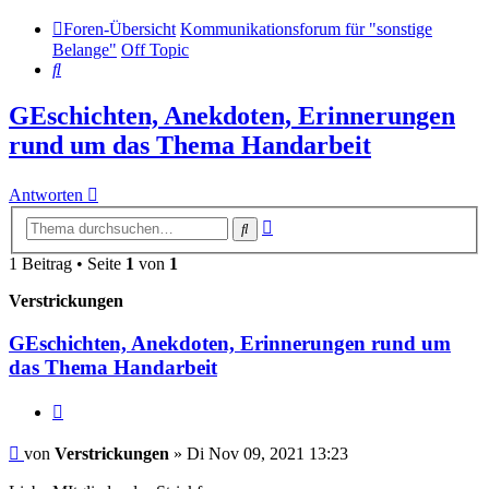
Foren-Übersicht
Kommunikationsforum für "sonstige
Belange"
Off Topic
Suche
GEschichten, Anekdoten, Erinnerungen
rund um das Thema Handarbeit
Antworten
Erweiterte
Suche
Suche
1 Beitrag • Seite
1
von
1
Verstrickungen
GEschichten, Anekdoten, Erinnerungen rund um
das Thema Handarbeit
Zitieren
Beitrag
von
Verstrickungen
»
Di Nov 09, 2021 13:23