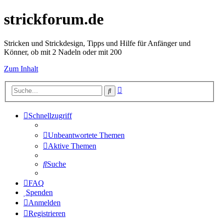
strickforum.de
Stricken und Strickdesign, Tipps und Hilfe für Anfänger und
Könner, ob mit 2 Nadeln oder mit 200
Zum Inhalt
Erweiterte
Suche
Suche
Schnellzugriff
Unbeantwortete Themen
Aktive Themen
Suche
FAQ
Spenden
Anmelden
Registrieren