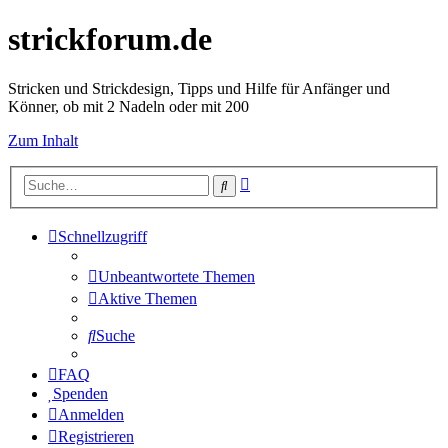
strickforum.de
Stricken und Strickdesign, Tipps und Hilfe für Anfänger und
Könner, ob mit 2 Nadeln oder mit 200
Zum Inhalt
Erweiterte
Suche
Suche
Schnellzugriff
Unbeantwortete Themen
Aktive Themen
Suche
FAQ
Spenden
Anmelden
Registrieren