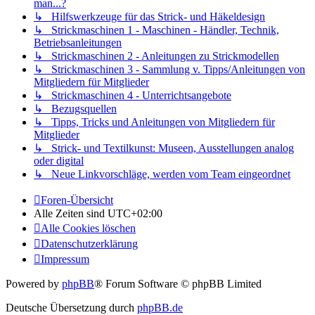
man...?
↳ Hilfswerkzeuge für das Strick- und Häkeldesign
↳ Strickmaschinen 1 - Maschinen - Händler, Technik,
Betriebsanleitungen
↳ Strickmaschinen 2 - Anleitungen zu Strickmodellen
↳ Strickmaschinen 3 - Sammlung v. Tipps/Anleitungen von
Mitgliedern für Mitglieder
↳ Strickmaschinen 4 - Unterrichtsangebote
↳ Bezugsquellen
↳ Tipps, Tricks und Anleitungen von Mitgliedern für
Mitglieder
↳ Strick- und Textilkunst: Museen, Ausstellungen analog
oder digital
↳ Neue Linkvorschläge, werden vom Team eingeordnet
Foren-Übersicht
Alle Zeiten sind
UTC+02:00
Alle Cookies löschen
Datenschutzerklärung
Impressum
Powered by
phpBB
® Forum Software © phpBB Limited
Deutsche Übersetzung durch
phpBB.de