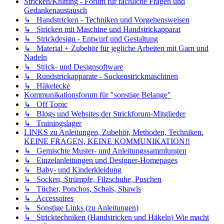
Stricken/Knitting - Forum für fachliche Fragen und
Gedankenaustausch
↳ Handstricken - Techniken und Vorgehensweisen
↳ Stricken mit Maschine und Handstrickapparat
↳ Strickdesign - Entwurf und Gestaltung
↳ Material + Zubehör für jegliche Arbeiten mit Garn und
Nadeln
↳ Strick- und Designsoftware
↳ Rundstrickapparate - Sockenstrickmaschinen
↳ Häkelecke
Kommunikationsforum für "sonstige Belange"
↳ Off Topic
↳ Blogs und Websites der Strickforum-Mitglieder
↳ Trainingslager
LINKS zu Anleitungen, Zubehör, Methoden, Techniken.
KEINE FRAGEN, KEINE KOMMUNIKATION!!
↳ Gemischte Muster- und Anleitungssammlungen
↳ Einzelanleitungen und Designer-Homepages
↳ Baby- und Kinderkleidung
↳ Socken, Strümpfe, Filzschuhe, Puschen
↳ Tücher, Ponchos, Schals, Shawls
↳ Accessoires
↳ Sonstige Links (zu Anleitungen)
↳ Stricktechniken (Handstricken und Häkeln) Wie macht