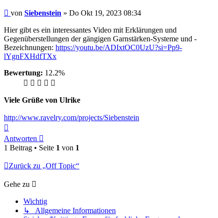
Beitrag
von
Siebenstein
»
Do Okt 19, 2023 08:34
Hier gibt es ein interessantes Video mit Erklärungen und
Gegenüberstellungen der gängigen Garnstärken-Systeme und -
Bezeichnungen:
https://youtu.be/ADIxtOC0UzU?si=Pp9-
lYgnFXHdfTXx
Bewertung:
12.2%
Viele Grüße von Ulrike
http://www.ravelry.com/projects/Siebenstein
Nach
oben
Antworten
1 Beitrag • Seite
1
von
1
Zurück zu „Off Topic“
Gehe zu
Wichtig
↳ Allgemeine Informationen