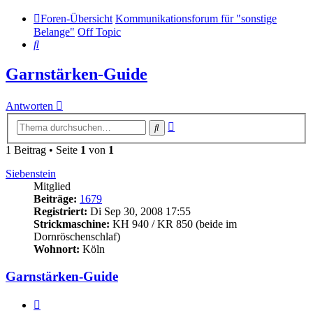
Foren-Übersicht
Kommunikationsforum für "sonstige
Belange"
Off Topic
Suche
Garnstärken-Guide
Antworten
Erweiterte
Suche
Suche
1 Beitrag • Seite
1
von
1
Siebenstein
Mitglied
Beiträge:
1679
Registriert:
Di Sep 30, 2008 17:55
Strickmaschine:
KH 940 / KR 850 (beide im
Dornröschenschlaf)
Wohnort:
Köln
Garnstärken-Guide
Zitieren