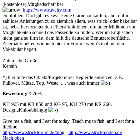
(kostenlose) Mitgliedschaft bei
https://www.ravelry.com
empfohlen. Dort gibt es zwar keine Garne zu kaufen, aber dafür
zahllose Anleitungen zu so ziemlich allem, was strick- oder häkelbar
ist, nebst hervorragenden Filter-Funktionen, um unter Millionen von
Möglichkeiten schnell das Passende zu finden. Wer im Englischen
nicht ganz so firm ist, dem hilft die deutsche Benutzeroberfläche.
Alternativ helfen wir auch hier im Forum, wenn's mal mit dem
Vokabular hapert.
Zahlreiche Grüße
Kerstin
*) hier bitte das Objekt/Projekt eurer Begierde einsetzen, z.B.
Pullover, Mütze, Top, Weste, ..., was auch immer
Bewertung:
9.76%
KH 965 mit KR 850 und KG 95, KH 270 mit KR 260,
DesignaKnit-abhängig
-----
Give me a fish, and I eat for today. Teach me to fish, and I eat for a
lifetime.
http://www.strickforum.de/blog
-
http://www.strickmoden.de
Nach oben