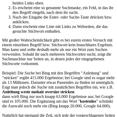
beiden Links oben.
Es erscheint eine so genannte Suchmaske, ein Feld, in das ihr
den Begriff eingebt, nach dem ihr sucht.
Nach der Eingabe die Enter- oder Suche-Taste drücken bzw.
anklicken.
Dann erscheint eine Liste mit Links zu Webseiten, die das
gesuchte Stichwort enthalten.
Mit großer Wahrscheinlichkeit gibt es bei eurem ersten Versuch mit
einem einzelnen Begriff bzw. Stichwort kein brauchbares Ergebnis.
Man kann und sollte deshalb mehr als nur ein Wort zum Suchen
verwenden. Sobald ihr nach mehreren Stichworten sucht, zeigt die
Suchmaschine nur Seiten an, in denen jedes der eingegebenen
Stichworte vorkommt.
Beispiel: Die Suche bei Bing mit den Begriffen "Anleitung" und
"stricken" ergibt 415.000 Ergebnisse; bei Google sind es sogar mehr
als 13 Millionen. Darunter etwas Passendes zu finden ist unmöglich.
Engt man jedoch die Suche mit zusätzlichen Begriffen ein, wie z.B.
Anleitung weste mohair oversize stricken
dann wirft Bing nur noch knapp 63.000 Ergebnisse aus; bei Google
sind es 105.000. Die Ergänzung um das Wort "
kostenlos
" schränkt
die Auswahl noch mehr ein (Bing knapp 20.000, Google 64.000).
Natürlich hat niemand die Zeit, sich jede der vorgeschlagenen Seiten