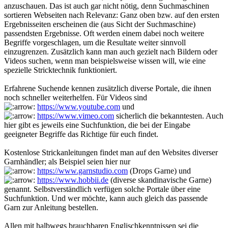
anzuschauen. Das ist auch gar nicht nötig, denn Suchmaschinen
sortieren Webseiten nach Relevanz: Ganz oben bzw. auf den ersten
Ergebnisseiten erscheinen die (aus Sicht der Suchmaschine)
passendsten Ergebnisse. Oft werden einem dabei noch weitere
Begriffe vorgeschlagen, um die Resultate weiter sinnvoll
einzugrenzen. Zusätzlich kann man auch gezielt nach Bildern oder
Videos suchen, wenn man beispielsweise wissen will, wie eine
spezielle Stricktechnik funktioniert.
Erfahrene Suchende kennen zusätzlich diverse Portale, die ihnen
noch schneller weiterhelfen. Für Videos sind
https://www.youtube.com
und
https://www.vimeo.com
sicherlich die bekanntesten. Auch
hier gibt es jeweils eine Suchfunktion, die bei der Eingabe
geeigneter Begriffe das Richtige für euch findet.
Kostenlose Strickanleitungen findet man auf den Websites diverser
Garnhändler; als Beispiel seien hier nur
https://www.garnstudio.com
(Drops Garne) und
https://www.hobbii.de
(diverse skandinavische Garne)
genannt. Selbstverständlich verfügen solche Portale über eine
Suchfunktion. Und wer möchte, kann auch gleich das passende
Garn zur Anleitung bestellen.
Allen mit halbwegs brauchbaren Englischkenntnissen sei die