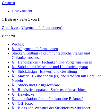
Gesperrt
Druckansicht
1 Beitrag • Seite
1
von
1
Zurück zu „Allgemeine Informationen“
Gehe zu
Wichtig
↳ Allgemeine Informationen
Stricken/Knitting - Forum für fachliche Fragen und
Gedankenaustausch
↳ Handstricken - Techniken und Vorgehensweisen
↳ Stricken mit Maschine und Handstrickapparat
↳ Strickdesign - Entwurf und Gestaltung
↳ Material + Zubehör für jegliche Arbeiten mit Garn und
Nadeln
↳ Strick- und Designsoftware
↳ Rundstrickapparate - Sockenstrickmaschinen
↳ Häkelecke
Kommunikationsforum für "sonstige Belange"
↳ Off Topic
↳ Blogs und Websites der Strickforum-Mitglieder