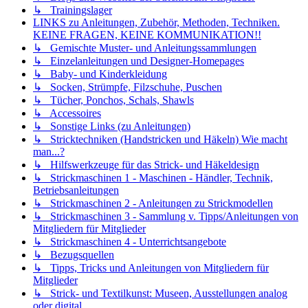
↳ Trainingslager
LINKS zu Anleitungen, Zubehör, Methoden, Techniken.
KEINE FRAGEN, KEINE KOMMUNIKATION!!
↳ Gemischte Muster- und Anleitungssammlungen
↳ Einzelanleitungen und Designer-Homepages
↳ Baby- und Kinderkleidung
↳ Socken, Strümpfe, Filzschuhe, Puschen
↳ Tücher, Ponchos, Schals, Shawls
↳ Accessoires
↳ Sonstige Links (zu Anleitungen)
↳ Stricktechniken (Handstricken und Häkeln) Wie macht
man...?
↳ Hilfswerkzeuge für das Strick- und Häkeldesign
↳ Strickmaschinen 1 - Maschinen - Händler, Technik,
Betriebsanleitungen
↳ Strickmaschinen 2 - Anleitungen zu Strickmodellen
↳ Strickmaschinen 3 - Sammlung v. Tipps/Anleitungen von
Mitgliedern für Mitglieder
↳ Strickmaschinen 4 - Unterrichtsangebote
↳ Bezugsquellen
↳ Tipps, Tricks und Anleitungen von Mitgliedern für
Mitglieder
↳ Strick- und Textilkunst: Museen, Ausstellungen analog
oder digital