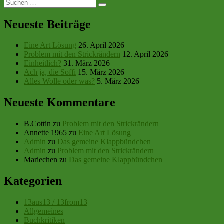
Suchen
Suchen
nach:
Neueste Beiträge
Eine Art Lösung
26. April 2026
Problem mit den Strickrändern
12. April 2026
Einheitlich?
31. März 2026
Ach ja, die Soffi
15. März 2026
Alles Wolle oder was?
5. März 2026
Neueste Kommentare
B.Cottin
zu
Problem mit den Strickrändern
Annette 1965
zu
Eine Art Lösung
Admin
zu
Das gemeine Klappbündchen
Admin
zu
Problem mit den Strickrändern
Mariechen
zu
Das gemeine Klappbündchen
Kategorien
13aus13 / 13from13
Allgemeines
Buchkritiken