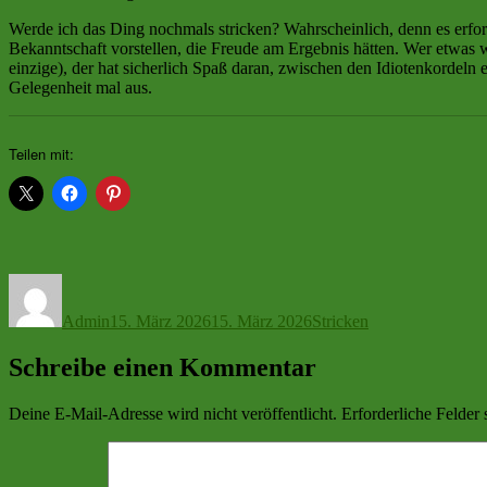
Werde ich das Ding nochmals stricken? Wahrscheinlich, denn es erfor
Bekanntschaft vorstellen, die Freude am Ergebnis hätten. Wer etwas 
einzige), der hat sicherlich Spaß daran, zwischen den Idiotenkordeln 
Gelegenheit mal aus.
Teilen mit:
Autor
Veröffentlicht
Kategorien
am
Admin
15. März 2026
15. März 2026
Stricken
Schreibe einen Kommentar
Deine E-Mail-Adresse wird nicht veröffentlicht.
Erforderliche Felder 