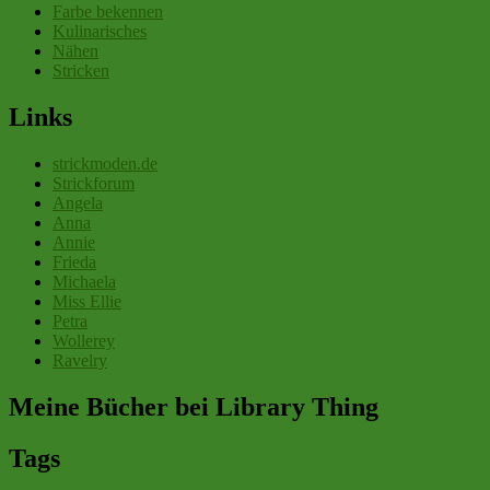
Farbe bekennen
Kulinarisches
Nähen
Stricken
Links
strickmoden.de
Strickforum
Angela
Anna
Annie
Frieda
Michaela
Miss Ellie
Petra
Wollerey
Ravelry
Meine Bücher bei Library Thing
Tags