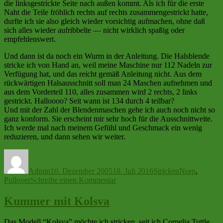
die linksgestrickte Seite nach außen kommt. Als ich für die erste
Naht die Teile fröhlich rechts auf rechts zusammengestrickt hatte,
durfte ich sie also gleich wieder vorsichtig aufmachen, ohne daß
sich alles wieder aufribbelte — nicht wirklich spaßig oder
empfehlenswert.
Und dann ist da noch ein Wurm in der Anleitung. Die Halsblende
stricke ich von Hand an, weil meine Maschine nur 112 Nadeln zur
Verfügung hat, und das reicht gemäß Anleitung nicht. Aus dem
rückwärtigen Halsausschnitt soll man 24 Maschen aufnehmen und
aus dem Vorderteil 110, alles zusammen wird 2 rechts, 2 links
gestrickt. Halloooo? Seit wann ist 134 durch 4 teilbar?
Und mit der Zahl der Blendenmaschen gehe ich auch noch nicht so
ganz konform. Sie erscheint mir sehr hoch für die Ausschnittweite.
Ich werde mal nach meinem Gefühl und Geschmack ein wenig
reduzieren, und dann sehen wir weiter.
Autor
Veröffentlicht
Kategorien
Schlagwörter
am
Admin
10. Dezember 2005
18. Juli 2016
Stricken
Noro
,
zu
Pullover
Schreibe einen Kommentar
Mehr
Kolsva-
Kummer mit Kolsva
Kummer
Das Modell “Kolsva” möchte ich stricken, seit ich Cornelia Tuttle