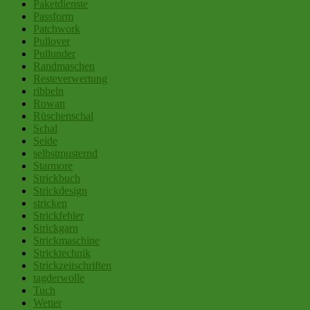
Paketdienste
Passform
Patchwork
Pullover
Pullunder
Randmaschen
Resteverwertung
ribbeln
Rowan
Rüschenschal
Schal
Seide
selbstmusternd
Starmore
Strickbuch
Strickdesign
stricken
Strickfehler
Strickgarn
Strickmaschine
Stricktechnik
Strickzeitschriften
tagderwolle
Tuch
Wetter