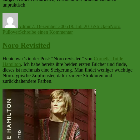
unpraktisch.
Autor
Veröffentlicht
Kategorien
Schlagwörter
am
Admin
7. Dezember 2005
18. Juli 2016
Stricken
Noro
,
zu
Pullover
Schreibe einen Kommentar
Kummer
mit
Noro Revisited
Kolsva
Heute war’s in der Post: “Noro revisited” von
Cornelia Tuttle
Hamilton
. Ich habe bereits ihre beiden ersten Bücher und finde,
dieses ist nochmals eine Steigerung. Man findet weniger wuchtige
Noro-typische Zopfmuster, dafür zartere Strukturen und
zurückhaltendere Farben.