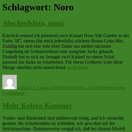
Schlagwort:
Noro
Abschiedsfoto, quasi
Kürzlich erstand ich preiswert zwei Knäuel Noro Silk Garden in der
Farbe 387, einem (für mich jedenfalls) schönen Braun-Grün-Mix.
Zufällig hat sich eine sehr liebe Dame aus meiner nächsten
Umgebung im Schlussverkauf eine zartgrüne Jacke gekauft.
Deshalb bot es sich an, besagte zwei Knäuel zu einem Schal
passend zur Jacke zu verarbeiten. Für etwas Größeres wäre diese
„Abschiedsfoto,
Menge ohnehin nicht ausreichend.
weiterlesen
quasi“
Autor
Veröffentlicht
Kategorien
Schlagwörter
am
Admin
13. August 2016
Stricken
Noro
,
Schal
Schreibe einen
zu
Kommentar
Abschiedsfoto,
quasi
Mehr Kolsva-Kummer
Vorder- und Rückenteil sind mittlerweile fertig, und ich versuchte
gestern, die Schulternähte zu schließen, wie gewohnt auf der
Strickmaschine. Dummerweise vergaß ich, daß bei diesem Modell