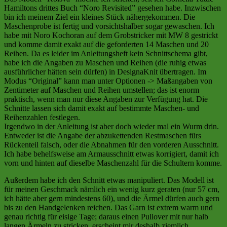
Hamiltons drittes Buch “Noro Revisited” gesehen habe. Inzwischen
bin ich meinem Ziel ein kleines Stück nähergekommen. Die
Maschenprobe ist fertig und vorsichtshalber sogar gewaschen. Ich
habe mit Noro Kochoran auf dem Grobstricker mit MW 8 gestrickt
und komme damit exakt auf die geforderten 14 Maschen und 20
Reihen. Da es leider im Anleitungsheft kein Schnittschema gibt,
habe ich die Angaben zu Maschen und Reihen (die ruhig etwas
ausführlicher hätten sein dürfen) in DesignaKnit übertragen. Im
Modus “Original” kann man unter Optionen -> Maßangaben von
Zentimeter auf Maschen und Reihen umstellen; das ist enorm
praktisch, wenn man nur diese Angaben zur Verfügung hat. Die
Schnitte lassen sich damit exakt auf bestimmte Maschen- und
Reihenzahlen festlegen.
Irgendwo in der Anleitung ist aber doch wieder mal ein Wurm drin.
Entweder ist die Angabe der abzukettenden Restmaschen fürs
Rückenteil falsch, oder die Abnahmen für den vorderen Ausschnitt.
Ich habe behelfsweise am Armausschnitt etwas korrigiert, damit ich
vorn und hinten auf dieselbe Maschenzahl für die Schultern komme.
Außerdem habe ich den Schnitt etwas manipuliert. Das Modell ist
für meinen Geschmack nämlich ein wenig kurz geraten (nur 57 cm,
ich hätte aber gern mindestens 60), und die Ärmel dürfen auch gern
bis zu den Handgelenken reichen. Das Garn ist extrem warm und
genau richtig für eisige Tage; daraus einen Pullover mit nur halb
langen Ärmeln zu stricken, erscheint mir deshalb ziemlich