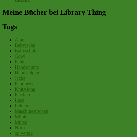
Meine Bücher bei Library Thing
Tags
Aran
Babyjacke
Babyschuhe
Cowl
Fehler
Handschuhe
Handstulpen
Jacke
Kindness
KnitAlong
Kuchen
Lace
Leinen
Maschinestricken
Möbius
Mütze
Noro
oz-verlag