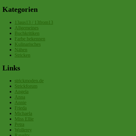
Kategorien
13aus13 / 13from13
Allgemeines
Buchkritiken
Farbe bekennen
Kulinarisches
Nähen
Stricken
Links
strickmoden.de
Strickforum
Angela
Anna
Annie
Frieda
Michaela
Miss Ellie
Petra
Wollerey
Ravelry