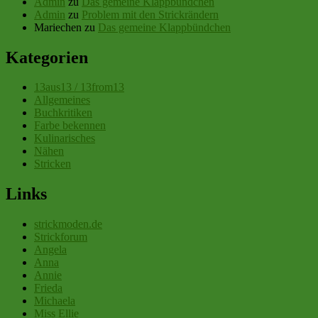
Admin
zu
Das gemeine Klappbündchen
Admin
zu
Problem mit den Strickrändern
Mariechen
zu
Das gemeine Klappbündchen
Kategorien
13aus13 / 13from13
Allgemeines
Buchkritiken
Farbe bekennen
Kulinarisches
Nähen
Stricken
Links
strickmoden.de
Strickforum
Angela
Anna
Annie
Frieda
Michaela
Miss Ellie