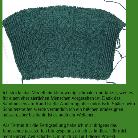
Ich stricke das Modell ein klein wenig schmaler und kürzer, weil es
für einen eher zierlichen Menschen vorgesehen ist. Dank des
Sandmusters am Rand ist die Änderung aber unkritisch. Später beim
Schulterstreifen werde vermutlich ich ein bißchen umdesignen
müssen, aber bis dahin ist es noch ein Weilchen.
Als Termin für die Fertigstellung habe ich mir übrigens das
Jahresende gesetzt. Ich bin gespannt, ob ich es in dieser für mich
recht kurzen Zeit schaffe. Um mich voll auf dieses Projekt