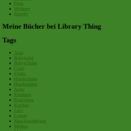
Petra
Wollerey
Ravelry
Meine Bücher bei Library Thing
Tags
Aran
Babyjacke
Babyschuhe
Cowl
Fehler
Handschuhe
Handstulpen
Jacke
Kindness
KnitAlong
Kuchen
Lace
Leinen
Maschinestricken
Möbius