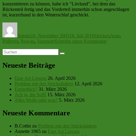
konzentrieren zu können, habe ich “Lövlund”, bei dem das
Rückenteil fertig und das Vorderteil immerhin schon angeschlagen
ist, kurzerhand in den Winterschlaf geschickt.
Autor
Veröffentlicht
Kategorien
Schlagwörter
am
Admin
16. November 2005
18. Juli 2016
Stricken
Aran
,
zu
Pullover
,
Rowan
,
Starmore
Schreibe einen Kommentar
Terminsache
Suchen
Suchen
nach:
Neueste Beiträge
Eine Art Lösung
26. April 2026
Problem mit den Strickrändern
12. April 2026
Einheitlich?
31. März 2026
Ach ja, die Soffi
15. März 2026
Alles Wolle oder was?
5. März 2026
Neueste Kommentare
B.Cottin
zu
Problem mit den Strickrändern
Annette 1965
zu
Eine Art Lösung