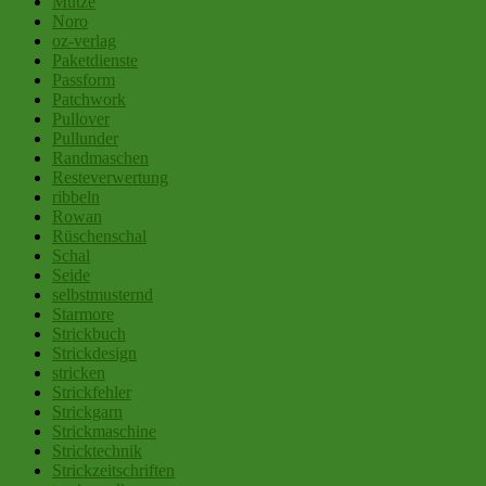
Mütze
Noro
oz-verlag
Paketdienste
Passform
Patchwork
Pullover
Pullunder
Randmaschen
Resteverwertung
ribbeln
Rowan
Rüschenschal
Schal
Seide
selbstmusternd
Starmore
Strickbuch
Strickdesign
stricken
Strickfehler
Strickgarn
Strickmaschine
Stricktechnik
Strickzeitschriften