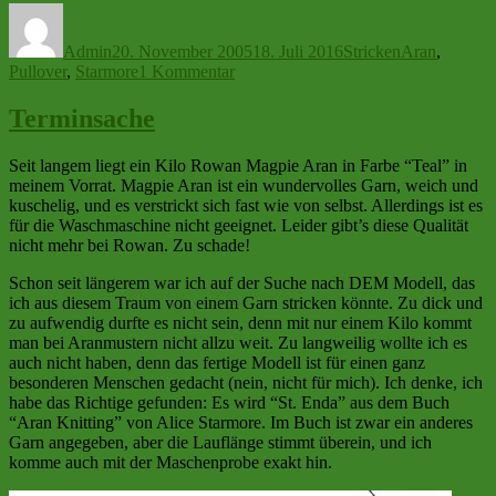
Autor
Veröffentlicht
Kategorien
Schlagwörter
am
Admin
20. November 2005
18. Juli 2016
Stricken
Aran
,
zu
Pullover
,
Starmore
1 Kommentar
On
Schedule
Terminsache
Seit langem liegt ein Kilo Rowan Magpie Aran in Farbe “Teal” in
meinem Vorrat. Magpie Aran ist ein wundervolles Garn, weich und
kuschelig, und es verstrickt sich fast wie von selbst. Allerdings ist es
für die Waschmaschine nicht geeignet. Leider gibt’s diese Qualität
nicht mehr bei Rowan. Zu schade!
Schon seit längerem war ich auf der Suche nach DEM Modell, das
ich aus diesem Traum von einem Garn stricken könnte. Zu dick und
zu aufwendig durfte es nicht sein, denn mit nur einem Kilo kommt
man bei Aranmustern nicht allzu weit. Zu langweilig wollte ich es
auch nicht haben, denn das fertige Modell ist für einen ganz
besonderen Menschen gedacht (nein, nicht für mich). Ich denke, ich
habe das Richtige gefunden: Es wird “St. Enda” aus dem Buch
“Aran Knitting” von Alice Starmore. Im Buch ist zwar ein anderes
Garn angegeben, aber die Lauflänge stimmt überein, und ich
komme auch mit der Maschenprobe exakt hin.