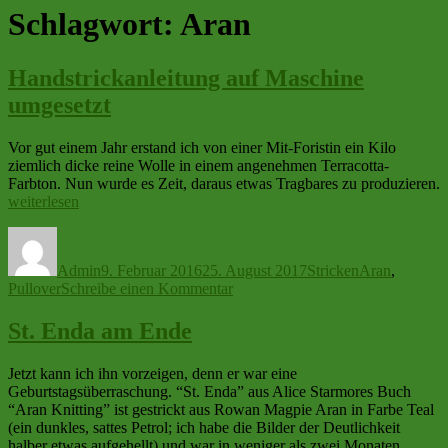
Schlagwort:
Aran
Handstrickanleitung auf Maschine
umgesetzt
Vor gut einem Jahr erstand ich von einer Mit-Foristin ein Kilo
ziemlich dicke reine Wolle in einem angenehmen Terracotta-
Farbton. Nun wurde es Zeit, daraus etwas Tragbares zu produzieren.
„Handstrickanleitung
weiterlesen
auf
Autor
Veröffentlicht
Kategorien
Schlagwörter
Maschine
am
umgesetzt“
Admin
9. Februar 2016
25. August 2017
Stricken
Aran
,
zu
Pullover
Schreibe einen Kommentar
Handstrickanleitung
auf
St. Enda am Ende
Maschine
umgesetzt
Jetzt kann ich ihn vorzeigen, denn er war eine
Geburtstagsüberraschung. “St. Enda” aus Alice Starmores Buch
“Aran Knitting” ist gestrickt aus Rowan Magpie Aran in Farbe Teal
(ein dunkles, sattes Petrol; ich habe die Bilder der Deutlichkeit
halber etwas aufgehellt) und war in weniger als zwei Monaten