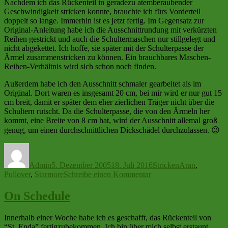
Nachdem ich das Rückenteil in geradezu atemberaubender
Geschwindigkeit stricken konnte, brauchte ich fürs Vorderteil
doppelt so lange. Immerhin ist es jetzt fertig. Im Gegensatz zur
Original-Anleitung habe ich die Ausschnittrundung mit verkürzten
Reihen gestrickt und auch die Schultermaschen nur stillgelegt und
nicht abgekettet. Ich hoffe, sie später mit der Schulterpasse der
Ärmel zusammenstricken zu können. Ein brauchbares Maschen-
Reihen-Verhältnis wird sich schon noch finden.
Außerdem habe ich den Ausschnitt schmaler gearbeitet als im
Original. Dort waren es insgesamt 20 cm, bei mir wird er nur gut 15
cm breit, damit er später dem eher zierlichen Träger nicht über die
Schultern rutscht. Da die Schulterpasse, die von den Ärmeln her
kommt, eine Breite von 8 cm hat, wird der Ausschnitt allemal groß
genug, um einen durchschnittlichen Dickschädel durchzulassen. 😉
Autor
Veröffentlicht
Kategorien
Schlagwörter
am
Admin
5. Dezember 2005
18. Juli 2016
Stricken
Aran
,
zu
Pullover
,
Starmore
Schreibe einen Kommentar
St.
Enda
On Schedule
Innerhalb einer Woche habe ich es geschafft, das Rückenteil von
“St. Enda” fertigzubekommen. Ich bin über mich selbst erstaunt.