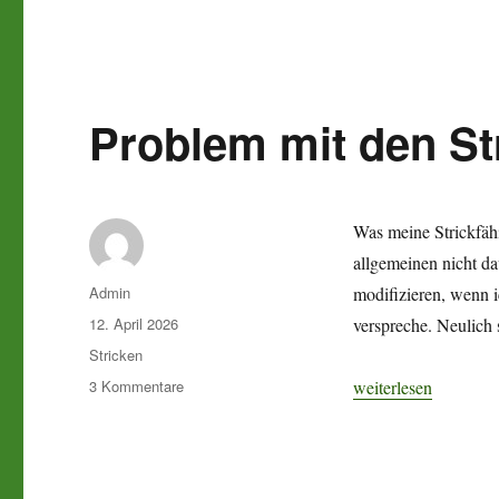
Eine
Art
Lösung
Problem mit den St
Was meine Strickfähi
allgemeinen nicht da
Autor
Admin
modifizieren, wenn i
Veröffentlicht
12. April 2026
verspreche. Neulich 
am
Kategorien
Stricken
zu
„Problem mit den St
3 Kommentare
weiterlesen
Problem
mit
den
Strickrändern