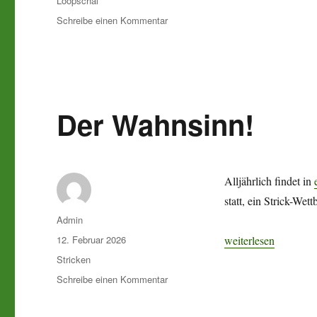
Loopschal
zu
Schreibe einen Kommentar
Schmiegsam
wie
Gusseisen
Der Wahnsinn!
Alljährlich findet in
statt, ein Strick-We
Autor
Admin
Veröffentlicht
„Der Wahnsinn!“
12. Februar 2026
weiterlesen
am
Kategorien
Stricken
zu
Schreibe einen Kommentar
Der
Wahnsinn!