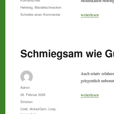
Kulinarisches
Modifikation benöti
Schlagwörter
Hefeteig
,
Mandelschnecken
zu
„Kaltgestellt“
Schreibe einen Kommentar
weiterlesen
Kaltgestellt
Schmiegsam wie G
Auch relativ erfahre
gelegentlich unbenut
Autor
Admin
Veröffentlicht
„Schmiegsam wie Gu
26. Februar 2026
weiterlesen
am
Kategorien
Stricken
Schlagwörter
Cowl
,
dickesGarn
,
Loop
,