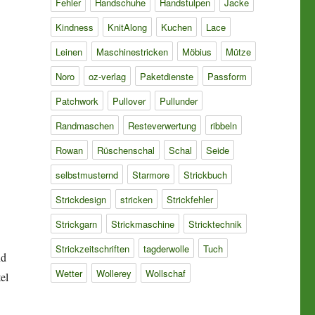
Fehler
Handschuhe
Handstulpen
Jacke
Kindness
KnitAlong
Kuchen
Lace
Leinen
Maschinestricken
Möbius
Mütze
Noro
oz-verlag
Paketdienste
Passform
Patchwork
Pullover
Pullunder
Randmaschen
Resteverwertung
ribbeln
Rowan
Rüschenschal
Schal
Seide
selbstmusternd
Starmore
Strickbuch
Strickdesign
stricken
Strickfehler
Strickgarn
Strickmaschine
Stricktechnik
Strickzeitschriften
tagderwolle
Tuch
nd
Wetter
Wollerey
Wollschaf
el