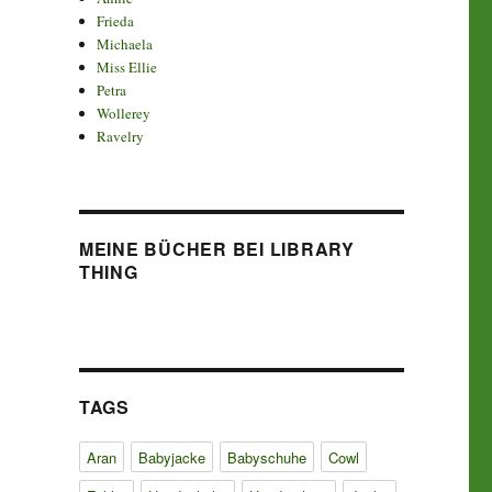
Frieda
Michaela
Miss Ellie
Petra
Wollerey
Ravelry
MEINE BÜCHER BEI LIBRARY
THING
TAGS
Aran
Babyjacke
Babyschuhe
Cowl