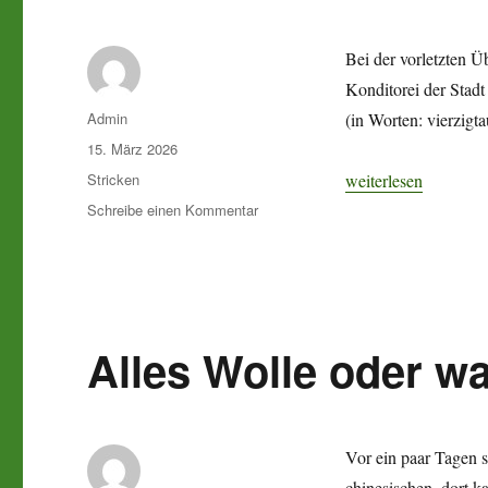
Bei der vorletzten Ü
Konditorei der Stad
Autor
Admin
(in Worten: vierzigt
Veröffentlicht
15. März 2026
am
Kategorien
„Ach ja, die Soffi“
Stricken
weiterlesen
zu
Schreibe einen Kommentar
Ach
ja,
die
Soffi
Alles Wolle oder w
Vor ein paar Tagen 
chinesischen, dort k