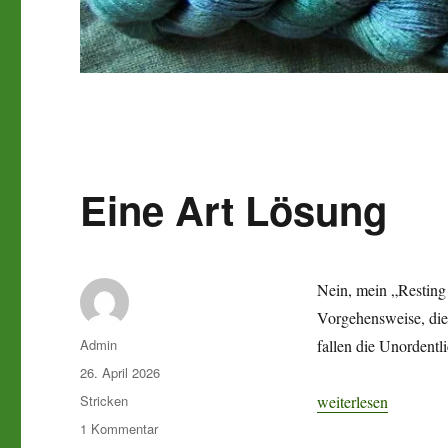
Eine Art Lösung
Nein, mein „Resting 
Vorgehensweise, die 
Autor
Admin
fallen die Unordentl
Veröffentlicht
26. April 2026
am
Kategorien
„Eine Art Lösung“
Stricken
weiterlesen
zu
1 Kommentar