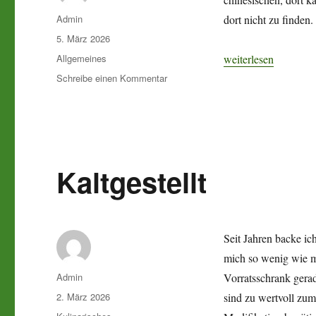
Autor
Admin
dort nicht zu finden.
Veröffentlicht
5. März 2026
am
Kategorien
„Alles Wolle oder w
Allgemeines
weiterlesen
zu
Schreibe einen Kommentar
Alles
Wolle
oder
was?
Kaltgestellt
Seit Jahren backe i
mich so wenig wie m
Autor
Admin
Vorratsschrank gera
Veröffentlicht
2. März 2026
sind zu wertvoll zu
am
Kategorien