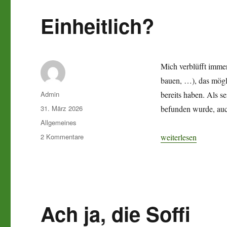
Einheitlich?
Mich verblüfft immer
bauen, …), das mögli
Autor
Admin
bereits haben. Als s
Veröffentlicht
31. März 2026
befunden wurde, auch
am
Kategorien
Allgemeines
zu
„Einheitlich?“
2 Kommentare
weiterlesen
Einheitlich?
Ach ja, die Soffi