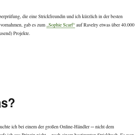
berprüfung, die eine Strickfreundin und ich kürzlich in der besten
t vornahmen, gab es zum
„Sophie Scarf“
auf Ravelry etwas über 40.000
ausend) Projekte.
as?
suchte ich bei einem der großen Online-Händler ─ nicht dem
aufe ich aus Prinzip nicht ─ nach einem bestimmten Strickbuch. Es war