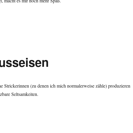
gt, macht es mir noch mehr Spaß.
usseisen
ne Strickerinnen (zu denen ich mich normalerweise zähle) produzieren
zbare Seltsamkeiten.
sseisen“