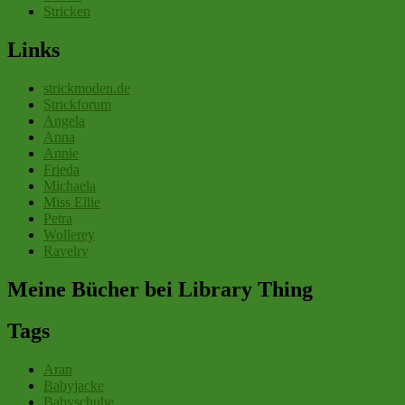
Stricken
Links
strickmoden.de
Strickforum
Angela
Anna
Annie
Frieda
Michaela
Miss Ellie
Petra
Wollerey
Ravelry
Meine Bücher bei Library Thing
Tags
Aran
Babyjacke
Babyschuhe