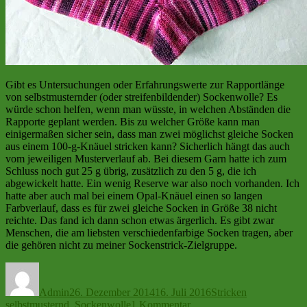
Gibt es Untersuchungen oder Erfahrungswerte zur Rapportlänge
von selbstmusternder (oder streifenbildender) Sockenwolle? Es
würde schon helfen, wenn man wüsste, in welchen Abständen die
Rapporte geplant werden. Bis zu welcher Größe kann man
einigermaßen sicher sein, dass man zwei möglichst gleiche Socken
aus einem 100-g-Knäuel stricken kann? Sicherlich hängt das auch
vom jeweiligen Musterverlauf ab. Bei diesem Garn hatte ich zum
Schluss noch gut 25 g übrig, zusätzlich zu den 5 g, die ich
abgewickelt hatte. Ein wenig Reserve war also noch vorhanden. Ich
hatte aber auch mal bei einem Opal-Knäuel einen so langen
Farbverlauf, dass es für zwei gleiche Socken in Größe 38 nicht
reichte. Das fand ich dann schon etwas ärgerlich. Es gibt zwar
Menschen, die am liebsten verschiedenfarbige Socken tragen, aber
die gehören nicht zu meiner Sockenstrick-Zielgruppe.
Autor
Veröffentlicht
Kategorien
Schlagwörter
am
Admin
26. Dezember 2014
16. Juli 2016
Stricken
zu
selbstmusternd
,
Sockenwolle
1 Kommentar