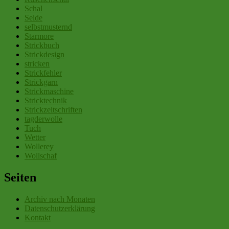
Schal
Seide
selbstmusternd
Starmore
Strickbuch
Strickdesign
stricken
Strickfehler
Strickgarn
Strickmaschine
Stricktechnik
Strickzeitschriften
tagderwolle
Tuch
Wetter
Wollerey
Wollschaf
Seiten
Archiv nach Monaten
Datenschutzerklärung
Kontakt