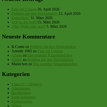
Eine Art Lösung
26. April 2026
Problem mit den Strickrändern
12. April 2026
Einheitlich?
31. März 2026
Ach ja, die Soffi
15. März 2026
Alles Wolle oder was?
5. März 2026
Neueste Kommentare
B.Cottin
zu
Problem mit den Strickrändern
Annette 1965
zu
Eine Art Lösung
Admin
zu
Das gemeine Klappbündchen
Admin
zu
Problem mit den Strickrändern
Mariechen
zu
Das gemeine Klappbündchen
Kategorien
13aus13 / 13from13
Allgemeines
Buchkritiken
Farbe bekennen
Kulinarisches
Nähen