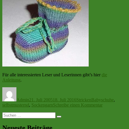
Für alle interessierten Leser und Leserinnen gibt’s hier
die
Anleitung
.
Autor
Veröffentlicht
Kategorien
Schlagwörter
am
Admin
21. Juli 2005
18. Juli 2016
Stricken
Babyschuhe
,
zu
selbstmusternd
,
Sockengarn
Schreibe einen Kommentar
“Kleinkram”
Suchen
Suchen
nach:
Neueste Beiträge