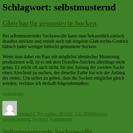
Schlagwort:
selbstmusternd
Gleichartig gemusterte Socken
Bei selbstmusternder Sockenwolle kann man bekanntlich einfach
drauflos stricken und erzielt auch mit simplem Glatt-rechts-Gestrick
hübsch (oder weniger hübsch) gemusterte Socken.
Wenn man dabei ein Paar mit möglichst identischer Musterung
produzieren will, ist es mit dem Drauflos-Stricken allerdings nicht
getan. Es reicht oft auch nicht, für den Anfang der zweiten Socke
einen Abschnitt zu suchen, der dieselbe Farbe hat wie der Anfang
der ersten. Um sicher zu gehen, dass die Socken möglichst gleich
werden, verfahre ich deshalb folgendermaßen:
„Gleichartig
weiterlesen
gemusterte
Autor
Veröffentlicht
Kategorien
Schlagwörter
Socken“
am
Admin
22. November 2015
16. Juli 2016
Stricken
zu
selbstmusternd
,
Socken
1 Kommentar
Gleichartig
gemusterte
Selbstmusternde Sockenwolle