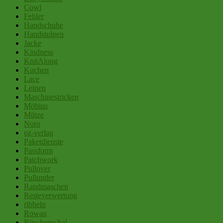
Cowl
Fehler
Handschuhe
Handstulpen
Jacke
Kindness
KnitAlong
Kuchen
Lace
Leinen
Maschinestricken
Möbius
Mütze
Noro
oz-verlag
Paketdienste
Passform
Patchwork
Pullover
Pullunder
Randmaschen
Resteverwertung
ribbeln
Rowan
Rüschenschal