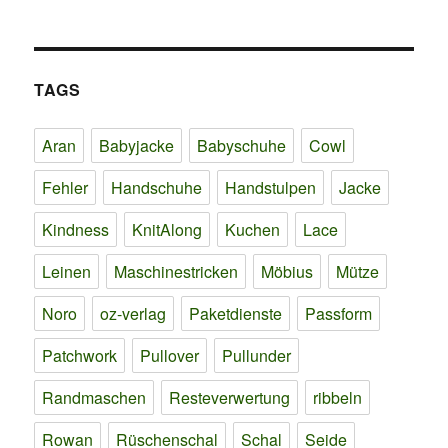
TAGS
Aran
Babyjacke
Babyschuhe
Cowl
Fehler
Handschuhe
Handstulpen
Jacke
Kindness
KnitAlong
Kuchen
Lace
Leinen
Maschinestricken
Möbius
Mütze
Noro
oz-verlag
Paketdienste
Passform
Patchwork
Pullover
Pullunder
Randmaschen
Resteverwertung
ribbeln
Rowan
Rüschenschal
Schal
Seide