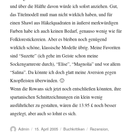
und über die Hälfte davon würde ich sofort anziehen. Gut,
das Titelmodell muß man nicht wirklich haben, und für
einen Shawl aus Häkelquadraten in äußerst merkwürdigen
Farben habe ich auch keinen Bedarf, genauso wenig wie für
Folklorestickereien. Aber es bleiben noch genügend
wirklich schöne, klassische Modelle übrig. Meine Favoriten
sind “Suzette” (ich gehe im Geiste schon meine
Sockengarnreste durch), “Elise”, “Magnolia” und vor allem
“Salina”. Da könnte ich doch glatt meine Aversion gegen
Knopfleisten überwinden. 🙂
Wenn die Rowans sich jetzt noch entschließen könnten, ihre
spartanischen Schnittzeichnungen ein klein wenig
ausführlicher zu gestalten, wären die 13.95 £ noch besser
angelegt, aber auch so lohnt es sich.
Autor
Veröffentlicht
Kategorien
Schlagwörter
Admin
15. April 2005
Buchkritiken
Rezension
,