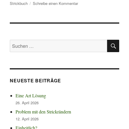
am
zu
Strickbuch
Schreibe einen Kommentar
Fehlkauf
und
Volltreffer
SU
Suchen
nach:
NEUESTE BEITRÄGE
Eine Art Lösung
26. April 2026
Problem mit den Strickrändern
12. April 2026
Einheitlich?