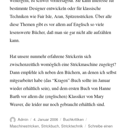
weitergeht, ist schwer vorhersagbar. Sie kann Interesse für
bestimmte Designer entwickeln oder für klassische
Techniken wie Fair Isle, Aran, Spitzenstricken. Über alle
diese Themen gibt es vor allem auf Englisch so viele
lesenswerte Bücher, daß man sie gar nicht alle aufzählen
kann.
Hat unsere nunmehr erfahrene Strickerin sich
zwischenzeitlich womöglich eine Strickmaschine zugelegt?
Dann empfehle ich neben den Büchern, an denen ich selbst
mitgearbeitet habe (das “Kragen”-Buch sollte im Januar
wieder erhältlich sein), und dem ersten Buch von Hanne
Barth vor allem die (englischen) Klassiker von Mary
Weaver, die leider nur noch gebraucht erhältlich sind.
Autor
Veröffentlicht
Kategorien
Schlagwörter
Admin
4. Januar 2006
Buchkritiken
am
Maschinestricken
,
Strickbuch
,
Stricktechnik
Schreibe einen