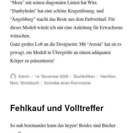
“Mora” mit seinen diagonalen Linien hat Witz,
“Danbyholm” hat eine schöne Kragenlösung, und
“Ängelsberg” macht das Beste aus dem Farbverlauf. Für
dieses Modell würde ich mir eine Anleitung für Erwachsene
wünschen.
Ganz großes Lob an die Designerin: Mit “Avesta” hat sie es
gewagt, ein Modell in Übergröße an einem adäquaten
Körper zu präsentieren!
Autor
Veröffentlicht
Kategorien
Schlagwörter
Admin
14. November 2005
Buchkritiken
Hamilton
,
am
zu
Noro
,
Strickbuch
Schreibe einen Kommentar
Noro
Revisited
Fehlkauf und Volltreffer
So nah beieinander kann das liegen! Beides sind Bücher