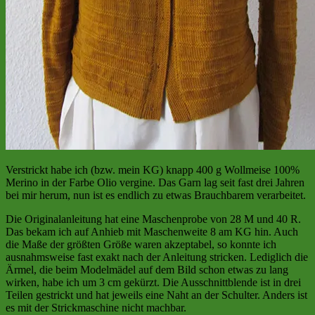
Verstrickt habe ich (bzw. mein KG) knapp 400 g Wollmeise 100%
Merino in der Farbe Olio vergine. Das Garn lag seit fast drei Jahren
bei mir herum, nun ist es endlich zu etwas Brauchbarem verarbeitet.
Die Originalanleitung hat eine Maschenprobe von 28 M und 40 R.
Das bekam ich auf Anhieb mit Maschenweite 8 am KG hin. Auch
die Maße der größten Größe waren akzeptabel, so konnte ich
ausnahmsweise fast exakt nach der Anleitung stricken. Lediglich die
Ärmel, die beim Modelmädel auf dem Bild schon etwas zu lang
wirken, habe ich um 3 cm gekürzt. Die Ausschnittblende ist in drei
Teilen gestrickt und hat jeweils eine Naht an der Schulter. Anders ist
es mit der Strickmaschine nicht machbar.