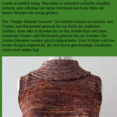
wurde es endlich fertig. Man hätte es sicherlich schneller schaffen
können, aber offenbar hat meine Stricklust durch die Hitze der
letzten Wochen ein wenig gelitten.
Der “Simple Summer Sweater” ist wirklich einfach zu stricken, erst
Vorder- und Rückenteil getrennt bis zur Höhe der seitlichen
Schlitze, dann alles in Runden bis zu den Armlöchern und dann
wiederum Vorder- und Rückenteil getrennt bis zur Schulter. Die
Armlochblenden werden gleich mitgearbeitet. Zum Schluss wird ein
breiter Kragen angestrickt, der sich durch gleichmäßige Zunahmen
schön nach außen legt.