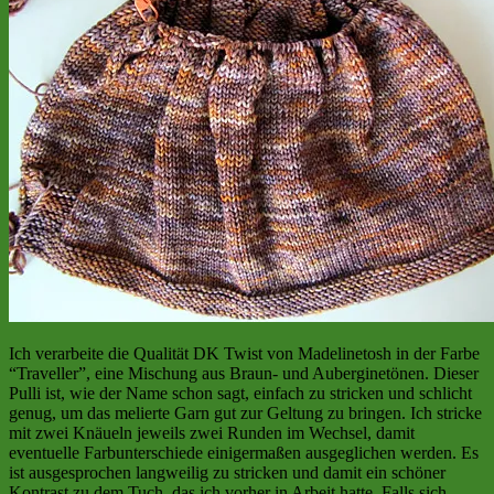
Ich verarbeite die Qualität DK Twist von Madelinetosh in der Farbe
“Traveller”, eine Mischung aus Braun- und Auberginetönen. Dieser
Pulli ist, wie der Name schon sagt, einfach zu stricken und schlicht
genug, um das melierte Garn gut zur Geltung zu bringen. Ich stricke
mit zwei Knäueln jeweils zwei Runden im Wechsel, damit
eventuelle Farbunterschiede einigermaßen ausgeglichen werden. Es
ist ausgesprochen langweilig zu stricken und damit ein schöner
Kontrast zu dem Tuch, das ich vorher in Arbeit hatte. Falls sich