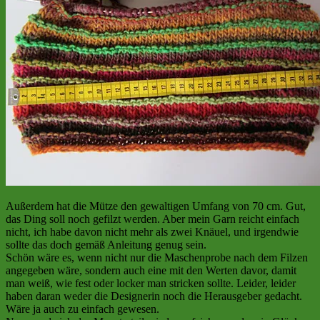
Außerdem hat die Mütze den gewaltigen Umfang von 70 cm. Gut,
das Ding soll noch gefilzt werden. Aber mein Garn reicht einfach
nicht, ich habe davon nicht mehr als zwei Knäuel, und irgendwie
sollte das doch gemäß Anleitung genug sein.
Schön wäre es, wenn nicht nur die Maschenprobe nach dem Filzen
angegeben wäre, sondern auch eine mit den Werten davor, damit
man weiß, wie fest oder locker man stricken sollte. Leider, leider
haben daran weder die Designerin noch die Herausgeber gedacht.
Wäre ja auch zu einfach gewesen.