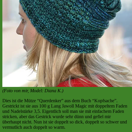
(Foto von mir, Model: Diana K.)
Dies ist die Mütze “Querdenker” aus dem Buch “Kopfsache”.
Gestrickt ist sie aus 100 g Lang Jawoll Magic mit doppeltem Faden
und Nadelstärke 3,5. Eigentlich soll man sie mit einfachem Faden
stricken, aber das Gestrick wurde sehr dünn und gefiel mir
überhaupt nicht. Nun ist sie doppelt so dick, doppelt so schwer und
vermutlich auch doppelt so warm.