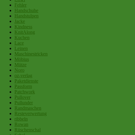
Fehler
Handschuhe
Handstulpen
Jacke
Kindness
KnitAlong
Kuchen
Lace
Leinen
Maschinestricken
Möbius
Mütze
Noro
oz-verlag
Paketdienste
Passform
Patchwork
Pullover
Pullunder
Randmaschen
Resteverwertung
ribbeln
Rowan
Rüschenschal