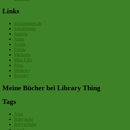
Links
strickmoden.de
Strickforum
Angela
Anna
Annie
Frieda
Michaela
Miss Ellie
Petra
Wollerey
Ravelry
Meine Bücher bei Library Thing
Tags
Aran
Babyjacke
Babyschuhe
Cowl