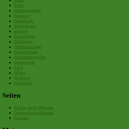
Schal
Seide
selbstmusternd
Starmore
Strickbuch
Strickdesign
stricken
Strickfehler
Strickgarn
Strickmaschine
Stricktechnik
Strickzeitschriften
tagderwolle
Tuch
Wetter
Wollerey
Wollschaf
Seiten
Archiv nach Monaten
Datenschutzerklärung
Kontakt