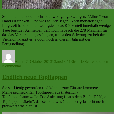
So bin ich nun doch mehr oder weniger gezwungen, “Allure” von
Hand zu stricken. Und was soll ich sagen: Nach monatelanger
Liegezeit habe ich nun wenigstens das Rückenteil innerhalb weniger
Tage beendet. Am selben Tag noch habe ich die 278 Maschen für
das das Vorderteil angeschlagen, um ja den Schwung zu behalten.
Vielleicht klappt es ja doch noch in diesem Jahr mit der
Fertigstellung.
Autor
Veröffentlicht
Kategorien
am
Admin
7. Oktober 2013
13aus13 / 13from13
Schreibe einen
zu
Kommentar
Lang,
lang
Endlich neue Topflappen
ist’s
her
Sie sind fertig geworden und können zum Einsatz kommen:
Meine sechseckigen Topflappen aus (natürlich)
Topflappenbaumwolle. Die Anleitung ist aus dem Buch “Pfiffige
Topflappen häkeln”, das schon etwas älter, aber gebraucht noch
preiswert erhältlich ist.