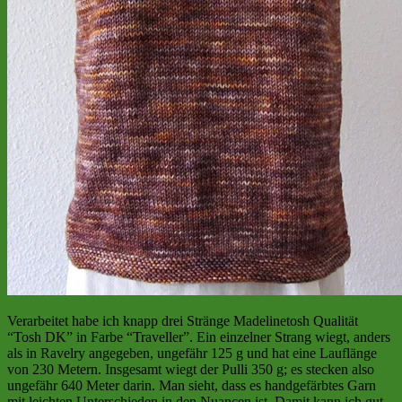
Verarbeitet habe ich knapp drei Stränge Madelinetosh Qualität
“Tosh DK” in Farbe “Traveller”. Ein einzelner Strang wiegt, anders
als in Ravelry angegeben, ungefähr 125 g und hat eine Lauflänge
von 230 Metern. Insgesamt wiegt der Pulli 350 g; es stecken also
ungefähr 640 Meter darin. Man sieht, dass es handgefärbtes Garn
mit leichten Unterschieden in den Nuancen ist. Damit kann ich gut