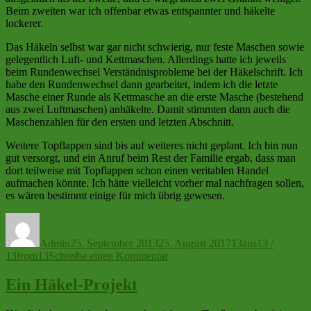
Beim zweiten war ich offenbar etwas entspannter und häkelte
lockerer.
Das Häkeln selbst war gar nicht schwierig, nur feste Maschen sowie
gelegentlich Luft- und Kettmaschen. Allerdings hatte ich jeweils
beim Rundenwechsel Verständnisprobleme bei der Häkelschrift. Ich
habe den Rundenwechsel dann gearbeitet, indem ich die letzte
Masche einer Runde als Kettmasche an die erste Masche (bestehend
aus zwei Luftmaschen) anhäkelte. Damit stimmten dann auch die
Maschenzahlen für den ersten und letzten Abschnitt.
Weitere Topflappen sind bis auf weiteres nicht geplant. Ich bin nun
gut versorgt, und ein Anruf beim Rest der Familie ergab, dass man
dort teilweise mit Topflappen schon einen veritablen Handel
aufmachen könnte. Ich hätte vielleicht vorher mal nachfragen sollen,
es wären bestimmt einige für mich übrig gewesen.
Autor
Veröffentlicht
Kategorien
am
Admin
25. September 2013
25. August 2017
13aus13 /
zu
13from13
Schreibe einen Kommentar
Endlich
neue
Ein Häkel-Projekt
Topflappen