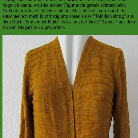
trage ich kaum, weil sie meiner Figur nicht gerade schmeicheln.
Außerdem stricke ich lieber mit der Maschine als von Hand. So
entschied ich mich kurzfristig um; anstelle des “Tallullah shrug” aus
dem Buch “November Knits” ist es nun die Jacke “Trance” aus dem
Rowan Magazine 26 geworden.