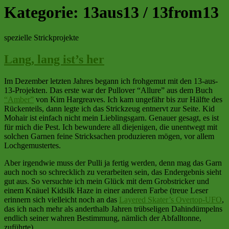
Kategorie:
13aus13 / 13from13
spezielle Strickprojekte
Lang, lang ist’s her
Im Dezember letzten Jahres begann ich frohgemut mit den 13-aus-
13-Projekten. Das erste war der Pullover “Allure” aus dem Buch
“Amber”
von Kim Hargreaves. Ich kam ungefähr bis zur Hälfte des
Rückenteils, dann legte ich das Strickzeug entnervt zur Seite. Kid
Mohair ist einfach nicht mein Lieblingsgarn. Genauer gesagt, es ist
für mich die Pest. Ich bewundere all diejenigen, die unentwegt mit
solchen Garnen feine Stricksachen produzieren mögen, vor allem
Lochgemustertes.
Aber irgendwie muss der Pulli ja fertig werden, denn mag das Garn
auch noch so schrecklich zu verarbeiten sein, das Endergebnis sieht
gut aus. So versuchte ich mein Glück mit dem Grobstricker und
einem Knäuel Kidsilk Haze in einer anderen Farbe (treue Leser
erinnern sich vielleicht noch an das
Layered Skater’s Overtop-UFO
,
das ich nach mehr als anderthalb Jahren trübseligen Dahindümpelns
endlich seiner wahren Bestimmung, nämlich der Abfalltonne,
zuführte).