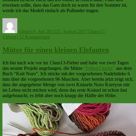
erweisen sollte, dass das Garn doch zu warm für den Sommer ist,
werde ich das Modell einfach als Pullunder tragen.
Autor
Veröffentlicht
Kategorien
am
Admin
19. Juli 2013
25. August 2017
13aus13 /
zu
13from13
2 Kommentare
Da
war
Mütze für einen kleinen Elefanten
doch
noch
Ich bin nach wie vor im 13aus13-Fieber und habe vor zwei Tagen
etwas…
das neunte Projekt angefangen, die Mütze
“Felted Cloche”
aus dem
Buch “Knit Noro”. Ich stricke mit der vorgesehenen Nadelstärke 6
mm über die vorgesehenen 96 Maschen. Aber bereits jetzt zeigt sich,
dass die angegebene Menge von zwei Knäueln Noro Kureyon mir
im Leben nicht reichen wird, denn das erste Knäuel ist schon fast
aufgebraucht, es fehlt aber noch knapp die Hälfte der Höhe.