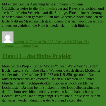
Mit einem Teil der Anleitung hatte ich meine Probleme.
Glücklicherweise ist die
Designerin
aber auf Ravelry erreichbar, und
sie half mir beim Verstehen auf die Sprünge. Eine kleine Änderung
habe ich dann noch gemacht: Statt mit 3-needle-bindoff habe ich die
letzte Naht im Maschenstich geschlossen. Das sieht noch besser aus;
anders ausgedrückt, die Naht ist weder sicht- noch fühlbar.
Autor
Veröffentlicht
Kategorien
am
Admin
16. Februar 2013
25. August 2017
13aus13 /
zu
13from13
3 Kommentare
13aus13
–
13aus13 – das fünfte Projekt
das
sechste
Mein fünftes Projekt ist das Modell “Ocean Wave Vest” aus dem
Projekt
Buch “Luxury Yarn One Skein Wonders”. Auch dieses Modell ist
wieder mit der Maschine (KH 965 mit KR 850) gestrickt. Das
Muster besteht aus senkrechten Rippen aus rechten und linken
Maschen; in den rechtsgestrickten Rippen ist noch ein kleines
Lochmuster. Da man beim Stricken mit der Doppelbettergänzung
den Lochmusterschlitten nicht verwenden kann, habe ich das
Lochmuster von Hand umgehängt. Es musste nur alle vier Reihen
gemustert werden, damit war der Aufwand akzeptabel.