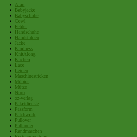
Aran
Babyjacke
Babyschuhe
Cowl
Fehler
Handschuhe
Handstulpen
Jacke
Kindness
KnitAlong
Kuchen
Lace
Leinen
Maschinestricken
Möbius
Mütze
Noro
oz-verlag
Paketdienste
Passform
Patchwork
Pullover
Pullunder
Randmaschen
Resteverwertung