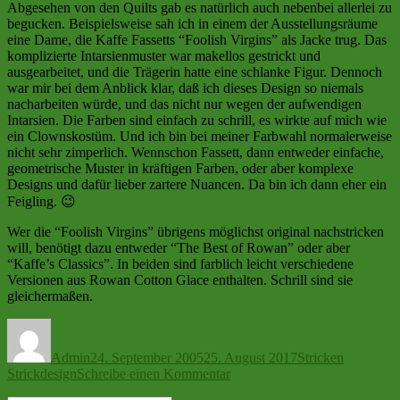
Abgesehen von den Quilts gab es natürlich auch nebenbei allerlei zu
begucken. Beispielsweise sah ich in einem der Ausstellungsräume
eine Dame, die Kaffe Fassetts “Foolish Virgins” als Jacke trug. Das
komplizierte Intarsienmuster war makellos gestrickt und
ausgearbeitet, und die Trägerin hatte eine schlanke Figur. Dennoch
war mir bei dem Anblick klar, daß ich dieses Design so niemals
nacharbeiten würde, und das nicht nur wegen der aufwendigen
Intarsien. Die Farben sind einfach zu schrill, es wirkte auf mich wie
ein Clownskostüm. Und ich bin bei meiner Farbwahl normalerweise
nicht sehr zimperlich. Wennschon Fassett, dann entweder einfache,
geometrische Muster in kräftigen Farben, oder aber komplexe
Designs und dafür lieber zartere Nuancen. Da bin ich dann eher ein
Feigling. 😉
Wer die “Foolish Virgins” übrigens möglichst original nachstricken
will, benötigt dazu entweder “The Best of Rowan” oder aber
“Kaffe’s Classics”. In beiden sind farblich leicht verschiedene
Versionen aus Rowan Cotton Glace enthalten. Schrill sind sie
gleichermaßen.
Autor
Veröffentlicht
Kategorien
Schlagwör
am
Admin
24. September 2005
25. August 2017
Stricken
zu
Strickdesign
Schreibe einen Kommentar
Farben