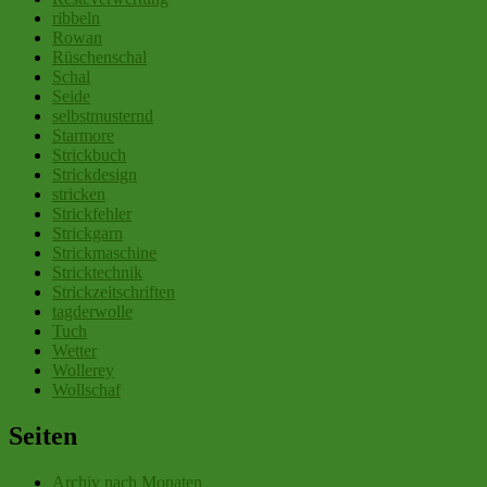
ribbeln
Rowan
Rüschenschal
Schal
Seide
selbstmusternd
Starmore
Strickbuch
Strickdesign
stricken
Strickfehler
Strickgarn
Strickmaschine
Stricktechnik
Strickzeitschriften
tagderwolle
Tuch
Wetter
Wollerey
Wollschaf
Seiten
Archiv nach Monaten