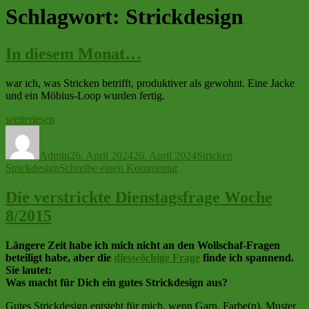
Schlagwort:
Strickdesign
In diesem Monat…
war ich, was Stricken betrifft, produktiver als gewohnt. Eine Jacke
und ein Möbius-Loop wurden fertig.
„In
weiterlesen
diesem
Autor
Veröffentlicht
Kategorien
Schlagwörter
Monat…“
am
Admin
26. April 2024
26. April 2024
Stricken
zu
Strickdesign
Schreibe einen Kommentar
In
diesem
Die verstrickte Dienstagsfrage Woche
Monat…
8/2015
Längere Zeit habe ich mich nicht an den Wollschaf-Fragen
beteiligt habe, aber die
dieswöchige Frage
finde ich spannend.
Sie lautet:
Was macht für Dich ein gutes Strickdesign aus?
Gutes Strickdesign entsteht für mich, wenn Garn, Farbe(n), Muster