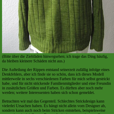
(Bitte über die Ziehfäden hinwegsehen; ich trage das Ding häufig,
da bleiben kleinere Schäden nicht aus.)
Die Aufteilung der Rippen entstand seinerzeit zufällig infolge eines
Denkfehlers, aber ich finde sie so schön, dass ich dieses Modell
mittlerweile in sechs verschiedenen Farben für mich selbst gestrickt
habe, und für nicht strickende Familienmitglieder und eine Freundin
in zusätzlichen Größen und Farben. Es dürften aber noch mehr
werden; weitere Interessenten haben sich schon gemeldet.
Betrachten wir mal das Gegenteil. Schlechtes Strickdesign kann
vielerlei Ursachen haben. Es hängt nicht allein vom Designer ab,
sondern kann auch noch beim Stricken entstehen, beispielsweise