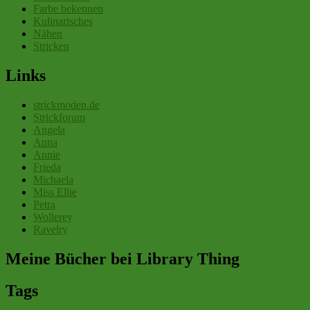
Farbe bekennen
Kulinarisches
Nähen
Stricken
Links
strickmoden.de
Strickforum
Angela
Anna
Annie
Frieda
Michaela
Miss Ellie
Petra
Wollerey
Ravelry
Meine Bücher bei Library Thing
Tags