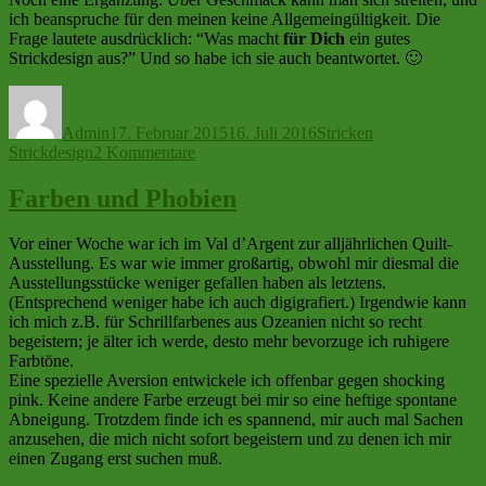
ich beanspruche für den meinen keine Allgemeingültigkeit. Die
Frage lautete ausdrücklich: “Was macht
für Dich
ein gutes
Strickdesign aus?” Und so habe ich sie auch beantwortet. 🙂
Autor
Veröffentlicht
Kategorien
Schlagwörter
am
Admin
17. Februar 2015
16. Juli 2016
Stricken
zu
Strickdesign
2 Kommentare
Die
verstrickte
Farben und Phobien
Dienstagsfrage
Woche
Vor einer Woche war ich im Val d’Argent zur alljährlichen Quilt-
8/2015
Ausstellung. Es war wie immer großartig, obwohl mir diesmal die
Ausstellungsstücke weniger gefallen haben als letztens.
(Entsprechend weniger habe ich auch digigrafiert.) Irgendwie kann
ich mich z.B. für Schrillfarbenes aus Ozeanien nicht so recht
begeistern; je älter ich werde, desto mehr bevorzuge ich ruhigere
Farbtöne.
Eine spezielle Aversion entwickele ich offenbar gegen shocking
pink. Keine andere Farbe erzeugt bei mir so eine heftige spontane
Abneigung. Trotzdem finde ich es spannend, mir auch mal Sachen
anzusehen, die mich nicht sofort begeistern und zu denen ich mir
einen Zugang erst suchen muß.