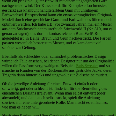
wenn ein prinzipiell guter Entwurf mit einem ungeeigneten Garn
nachgestrickt wird. Der Klassiker dafür: Komplexe Lochmuster,
gestrickt aus knallbunt handgefärbtem Garn mit unruhigem
Farbwechsel. Entsprechend kann ein etwas verunglücktes Original-
Modell durch eine geschickte Garn- und Farbwahl des öfteren noch
optimiert werden. Ich habe z.B. vor zwanzig Jahren mal ein Muster
aus dem Strickmaschinenmusterbuch Stitchworld II (Nr. 810, um es
genau zu sagen), das dort in kontrastreichem Blau-Weiß-Rot
abgebildet ist, in Beige, Braun und Grün nachgestrickt. Die Farben
passten wesentlich besser zum Muster, und es kam damit viel
schöner zur Geltung.
Ebenfalls als schlechtes oder zumindest problematisches Design
würde ich Fälle ansehen, bei denen Designer nur um der Originalität
willen die Passform vergewaltigen. Beispiel:
Paris Sweater
und so
manche in Runden von der Rückenmitte aus gestrickte Jacke, deren
Trägerin dann hinterrücks und ungewollt zur Zielscheibe mutiert.
Ob die jeweilige Anleitung für einen Entwurf einfach oder
schwierig, gut oder schlecht ist, finde ich für die Beurteilung des
eigentlichen Designs irrelevant. Wenn man selbst entwirft (oder
abwandelt) und dann auch selbst strickt, spielt die Anleitung
sowieso nur eine untergeordnete Rolle. Man macht es einfach so,
wie man es haben will.
Noch eine Ergänzung: Über Geschmack kann man sich streiten, und