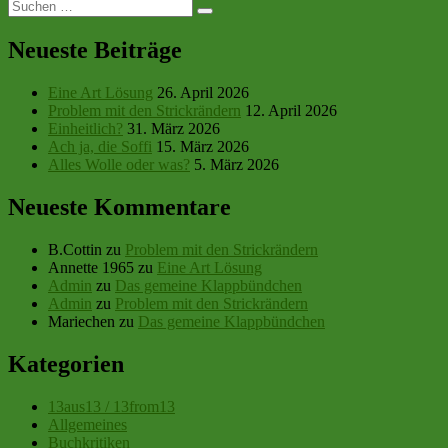
Suchen
und
Suchen
nach:
Phobien
Neueste Beiträge
Eine Art Lösung
26. April 2026
Problem mit den Strickrändern
12. April 2026
Einheitlich?
31. März 2026
Ach ja, die Soffi
15. März 2026
Alles Wolle oder was?
5. März 2026
Neueste Kommentare
B.Cottin
zu
Problem mit den Strickrändern
Annette 1965
zu
Eine Art Lösung
Admin
zu
Das gemeine Klappbündchen
Admin
zu
Problem mit den Strickrändern
Mariechen
zu
Das gemeine Klappbündchen
Kategorien
13aus13 / 13from13
Allgemeines
Buchkritiken