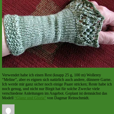
Verwendet habe ich einen Rest (knapp 25 g, 100 m) Wollerey
“Meline”, aber es eignen sich natürlich auch andere, dünnere Garne.
Ich werde mir ganz sicher noch einige Paare stricken; Reste habe ich
noch genug, und nicht nur Birgit hat für solche Zwecke viele
verschiedene Anleitungen im Angebot. Geplant ist demnächst das
Modell
“Glanz und Gloria”
von Dagmar Reinschmidt.
Autor
Veröffentlicht
Kategorien
Schlagwörter
am