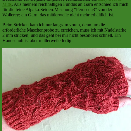
Mitts
. Aus meinem reichhaltigen Fundus an Garn entschied ich mich
für die feine Alpaka-Seiden-Mischung “Peruseda3” von der
Wollerey; ein Garn, das mittlerweile nicht mehr erhältlich ist.
Beim Stricken kam ich nur langsam voran, denn um die
erforderliche Maschenprobe zu erreichen, muss ich mit Nadelstärke
2 mm stricken, und das geht bei mir nicht besonders schnell. Ein
Handschuh ist aber mittlerweile fertig: