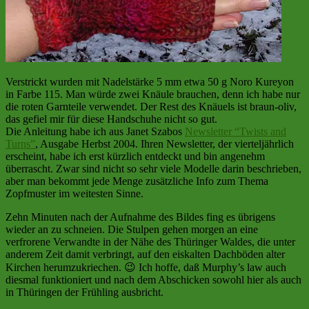
Verstrickt wurden mit Nadelstärke 5 mm etwa 50 g Noro Kureyon
in Farbe 115. Man würde zwei Knäule brauchen, denn ich habe nur
die roten Garnteile verwendet. Der Rest des Knäuels ist braun-oliv,
das gefiel mir für diese Handschuhe nicht so gut.
Die Anleitung habe ich aus Janet Szabos
Newsletter “Twists and
Turns”
, Ausgabe Herbst 2004. Ihren Newsletter, der vierteljährlich
erscheint, habe ich erst kürzlich entdeckt und bin angenehm
überrascht. Zwar sind nicht so sehr viele Modelle darin beschrieben,
aber man bekommt jede Menge zusätzliche Info zum Thema
Zopfmuster im weitesten Sinne.
Zehn Minuten nach der Aufnahme des Bildes fing es übrigens
wieder an zu schneien. Die Stulpen gehen morgen an eine
verfrorene Verwandte in der Nähe des Thüringer Waldes, die unter
anderem Zeit damit verbringt, auf den eiskalten Dachböden alter
Kirchen herumzukriechen. 😉 Ich hoffe, daß Murphy’s law auch
diesmal funktioniert und nach dem Abschicken sowohl hier als auch
in Thüringen der Frühling ausbricht.