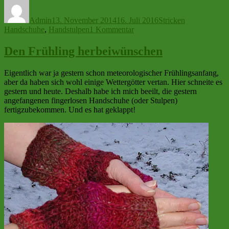
Autor
Veröffentlicht
Kategorien
Schlagwörter
am
Admin
13. November 2014
16. Juli 2016
Stricken
zu
Handschuhe
,
Handstulpen
1 Kommentar
Noch
einmal
Den Frühling herbeiwünschen
fingerlose
Handschuhe
Eigentlich war ja gestern schon meteorologischer Frühlingsanfang,
aber da haben sich wohl einige Wettergötter vertan. Hier schneite es
gestern und heute. Deshalb habe ich mich beeilt, die gestern
angefangenen fingerlosen Handschuhe (oder Stulpen)
fertigzubekommen. Und es hat geklappt!