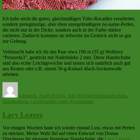
Ich habe nicht die guten, gleichmäßigen Toho-Rocailles verarbeitet,
sondern preisgünstige, aber eben unregelmäßigere no-name-Perlen,
die nicht nur in der Dicke, sondern auch in der Farbe stärker
variieren. Dadurch kommen sie teilweise im Gestrick nicht so gut
zur Geltung.
Verbraucht habe ich für das Paar etwa 190 m (35 g) Wollerey
“Peruseda3”, gestrickt mit Nadelstärke 2 mm. Diese Handschuhe
sind also echte Leichtgewichte und lassen sich natürlich auch gut
aus Resten oder z.B. einem 50-g-Knäuel 4fach-Sockenwolle
arbeiten.
Autor
Veröffentlicht
Kategorien
Schlagwörter
am
Admin
26. April 2015
16. Juli 2016
Stricken
Handschuhe
,
zu
Handstulpen
,
Lace
Schreibe einen Kommentar
Nochmals
Lacy
Lacy Leaves
Leaves
Mitts
Vor einigen Wochen hatte ich wieder einmal Lust, etwas mit Perlen
zu stricken. Meine Wahl fiel auf einen Entwurf von Donna
Druchunas für elegante fingerlose Handschuhe, die
Lacy Leaves