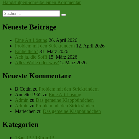
zu
Handstulpen
Schreibe einen Kommentar
Neulich
Suchen
in
Suchen
nach:
der
Cafeteria
Neueste Beiträge
Eine Art Lösung
26. April 2026
Problem mit den Strickrändern
12. April 2026
Einheitlich?
31. März 2026
Ach ja, die Soffi
15. März 2026
Alles Wolle oder was?
5. März 2026
Neueste Kommentare
B.Cottin
zu
Problem mit den Strickrändern
Annette 1965
zu
Eine Art Lösung
Admin
zu
Das gemeine Klappbündchen
Admin
zu
Problem mit den Strickrändern
Mariechen
zu
Das gemeine Klappbündchen
Kategorien
13aus13 / 13from13