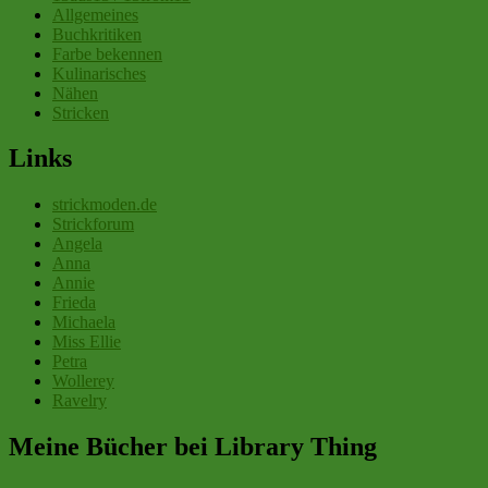
Allgemeines
Buchkritiken
Farbe bekennen
Kulinarisches
Nähen
Stricken
Links
strickmoden.de
Strickforum
Angela
Anna
Annie
Frieda
Michaela
Miss Ellie
Petra
Wollerey
Ravelry
Meine Bücher bei Library Thing