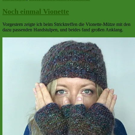
Lacy
Leaves
Noch einmal Vionette
Vorgestern zeigte ich beim Stricktreffen die Vionette-Mütze mit den
dazu passenden Handstulpen, und beides fand großen Anklang.