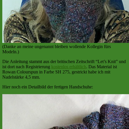
(Danke an meine ungenannt bleiben wollende Kollegin fürs
Modeln.)
Die Anleitung stammt aus der britischen Zeitschrift “Let’s Knit” und
ist dort nach Registrierung
kostenlos erhältlich
. Das Material ist
Rowan Colourspun in Farbe SH 275, gestrickt habe ich mit
Nadelstärke 4,5 mm.
Hier noch ein Detailbild der fertigen Handschuhe: