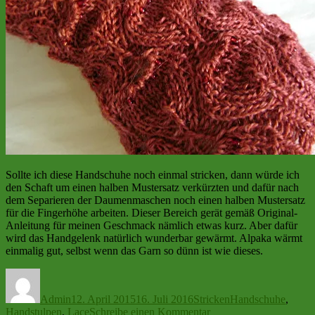
Sollte ich diese Handschuhe noch einmal stricken, dann würde ich
den Schaft um einen halben Mustersatz verkürzten und dafür nach
dem Separieren der Daumenmaschen noch einen halben Mustersatz
für die Fingerhöhe arbeiten. Dieser Bereich gerät gemäß Original-
Anleitung für meinen Geschmack nämlich etwas kurz. Aber dafür
wird das Handgelenk natürlich wunderbar gewärmt. Alpaka wärmt
einmalig gut, selbst wenn das Garn so dünn ist wie dieses.
Autor
Veröffentlicht
Kategorien
Schlagwörter
am
Admin
12. April 2015
16. Juli 2016
Stricken
Handschuhe
,
zu
Handstulpen
,
Lace
Schreibe einen Kommentar