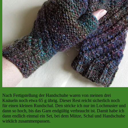
Nach Fertigstellung der Handschuhe waren von meinen drei
Knäueln noch etwa 65 g übrig. Dieser Rest reicht sicherlich noch
für einen kleinen Rundschal. Den stricke ich nur im Lochmuster und
dann so hoch, bis das Garn endgültig verbraucht ist. Damit habe ich
dann endlich einmal ein Set, bei dem Mütze, Schal und Handschuhe
wirklich zusammenpassen.