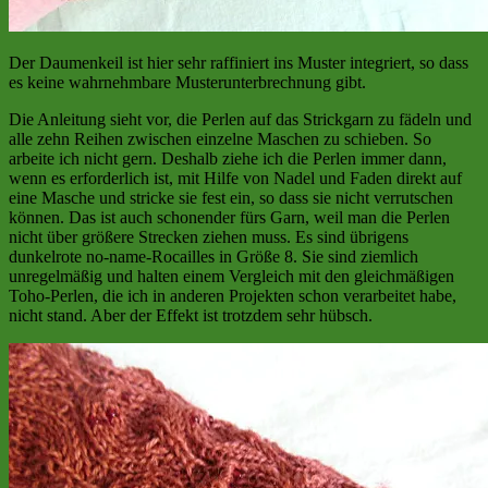
Der Daumenkeil ist hier sehr raffiniert ins Muster integriert, so dass
es keine wahrnehmbare Musterunterbrechnung gibt.
Die Anleitung sieht vor, die Perlen auf das Strickgarn zu fädeln und
alle zehn Reihen zwischen einzelne Maschen zu schieben. So
arbeite ich nicht gern. Deshalb ziehe ich die Perlen immer dann,
wenn es erforderlich ist, mit Hilfe von Nadel und Faden direkt auf
eine Masche und stricke sie fest ein, so dass sie nicht verrutschen
können. Das ist auch schonender fürs Garn, weil man die Perlen
nicht über größere Strecken ziehen muss. Es sind übrigens
dunkelrote no-name-Rocailles in Größe 8. Sie sind ziemlich
unregelmäßig und halten einem Vergleich mit den gleichmäßigen
Toho-Perlen, die ich in anderen Projekten schon verarbeitet habe,
nicht stand. Aber der Effekt ist trotzdem sehr hübsch.