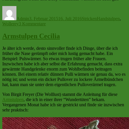
Autor
Veröffentlicht
Kategorien
Schlagwörter
am
Admin
3. Februar 2015
16. Juli 2016
Stricken
Handstulpen
,
zu
Wollerey
3 Kommentare
Schönes
für
Armstulpen Cecilia
die
Hände
Je älter ich werde, desto sinnvoller finde ich Dinge, über die ich
früher die Nase gerümpft oder mich lustig gemacht habe. Ein
Beispiel: Pulswärmer. So etwas trugen früher alte Frauen.
Inzwischen habe ich aber selbst die Erfahrung gemacht, dass extra
gewärmte Handgelenke enorm zum Wohlbefinden beitragen
können. Bei einem relativ dünnen Pulli wärmen sie genau da, wo es
nötig ist; und wenn ein dicker Pullover zu lockere Ärmelbündchen
hat, kann man sie unter dem eigentlichen Pulloverärmel tragen.
Von Birgit Freyer (Die Wolllust) stammt die Anleitung für diese
Armstulpen
, die ich in einer ihrer “Wundertüten” bekam.
Vergangenen Monat habe ich sie gestrickt und finde sie inzwischen
sehr praktisch: