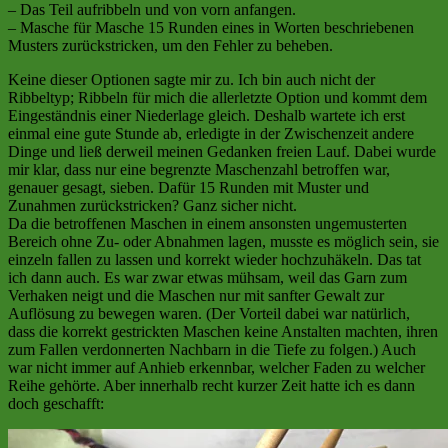
– Das Teil aufribbeln und von vorn anfangen.
– Masche für Masche 15 Runden eines in Worten beschriebenen
Musters zurückstricken, um den Fehler zu beheben.
Keine dieser Optionen sagte mir zu. Ich bin auch nicht der
Ribbeltyp; Ribbeln für mich die allerletzte Option und kommt dem
Eingeständnis einer Niederlage gleich. Deshalb wartete ich erst
einmal eine gute Stunde ab, erledigte in der Zwischenzeit andere
Dinge und ließ derweil meinen Gedanken freien Lauf. Dabei wurde
mir klar, dass nur eine begrenzte Maschenzahl betroffen war,
genauer gesagt, sieben. Dafür 15 Runden mit Muster und
Zunahmen zurückstricken? Ganz sicher nicht.
Da die betroffenen Maschen in einem ansonsten ungemusterten
Bereich ohne Zu- oder Abnahmen lagen, musste es möglich sein, sie
einzeln fallen zu lassen und korrekt wieder hochzuhäkeln. Das tat
ich dann auch. Es war zwar etwas mühsam, weil das Garn zum
Verhaken neigt und die Maschen nur mit sanfter Gewalt zur
Auflösung zu bewegen waren. (Der Vorteil dabei war natürlich,
dass die korrekt gestrickten Maschen keine Anstalten machten, ihren
zum Fallen verdonnerten Nachbarn in die Tiefe zu folgen.) Auch
war nicht immer auf Anhieb erkennbar, welcher Faden zu welcher
Reihe gehörte. Aber innerhalb recht kurzer Zeit hatte ich es dann
doch geschafft: