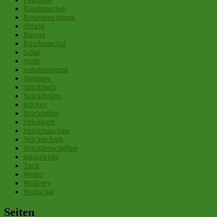
Randmaschen
Resteverwertung
ribbeln
Rowan
Rüschenschal
Schal
Seide
selbstmusternd
Starmore
Strickbuch
Strickdesign
stricken
Strickfehler
Strickgarn
Strickmaschine
Stricktechnik
Strickzeitschriften
tagderwolle
Tuch
Wetter
Wollerey
Wollschaf
Seiten