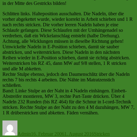
in der Mitte des Gestricks bilden!
Schlitten links. Halteposition ausschalten. Die Nadeln, über die
vorher abgekettet wurde, wieder korrekt in Arbeit schieben und 1 R
nach rechts stricken. Die vorher leeren Nadeln haben je eine
Schlaufe gefangen. Diese Schlaufen mit der Umhängenadel so
verdrehen, daß ein Wickelanschlag entsteht (halbe Drehung).
Achtung, alle Wicklungen müssen in dieselbe Richtung gehen!
Umwickelte Nadeln in E-Position schieben, damit sie sauber
abstricken, und weiterstricken. Diese Nadeln in den nächsten
Reihen wieder in E-Position schieben, damit sie richtig abstricken.
Weiterstricken bis RZ 45, dann MW auf 9/8 stellen, 1 R stricken
und alle M abketten.
Rechte Stulpe ebenso, jedoch den Daumenschlitz über die Nadeln
rechts 7 bis rechts 4 arbeiten. Die Nähte im Matratzenstich
schließen.
Band: Linke Stulpe an der Naht in 4 Nadeln einhängen. Einbett-
Abstreifer montieren, MW 3, rechte Part-Taste drücken. Über 4
Nadeln 232 Runden (bis RZ 464) für die Schnur in I-cord-Technik
stricken. Rechte Stulpe an der Naht zu den 4 M dazuhängen, MW 7,
1 R drüberstricken und abketten. Fäden vernähen.
Autor
Veröffentlicht
Kategorien
Schlagwörter
am
Admin
16. Februar 2006
1. August 2016
Stricken