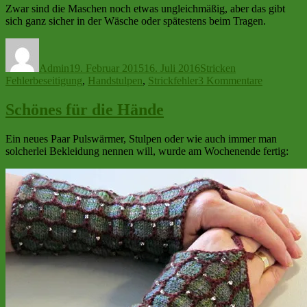
Zwar sind die Maschen noch etwas ungleichmäßig, aber das gibt
sich ganz sicher in der Wäsche oder spätestens beim Tragen.
Autor
Veröffentlicht
Kategorien
Schlagwörter
am
Admin
19. Februar 2015
16. Juli 2016
Stricken
zu
Fehlerbeseitigung
,
Handstulpen
,
Strickfehler
3 Kommentare
Bloß
nicht
Schönes für die Hände
ribbeln!
Ein neues Paar Pulswärmer, Stulpen oder wie auch immer man
solcherlei Bekleidung nennen will, wurde am Wochenende fertig: