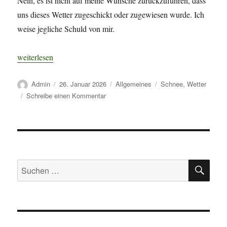
Nein, es ist nicht auf meine Wünsche zurückzuführen, dass
uns dieses Wetter zugeschickt oder zugewiesen wurde. Ich
weise jegliche Schuld von mir.
„Ich war’s nicht!“
weiterlesen
Autor
Veröffentlicht
Kategorien
Schlagwörter
Admin
26. Januar 2026
Allgemeines
Schnee
,
Wetter
am
zu
Schreibe einen Kommentar
Ich
war’s
nicht!
SU
Suchen
nach: