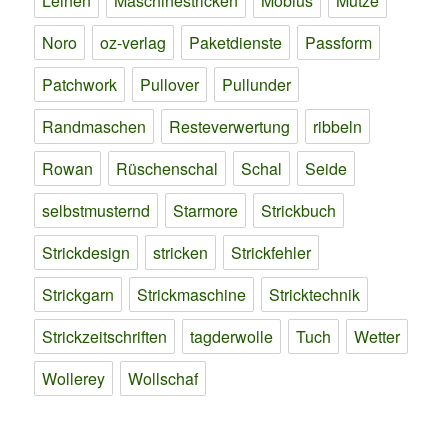
Leinen
Maschinestricken
Möbius
Mütze
Noro
oz-verlag
Paketdienste
Passform
Patchwork
Pullover
Pullunder
Randmaschen
Resteverwertung
ribbeln
Rowan
Rüschenschal
Schal
Seide
selbstmusternd
Starmore
Strickbuch
Strickdesign
stricken
Strickfehler
Strickgarn
Strickmaschine
Stricktechnik
Strickzeitschriften
tagderwolle
Tuch
Wetter
Wollerey
Wollschaf